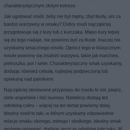
charakterystycznym złotym kolorze.
Jak ugotować rosół, żeby nie był mętny, zbyt tłusty, ani za
bardzo warzywny w smaku? Dobry rosół najczęściej
przygotowuje się z kury lub z kurczaka. Mięso kury lepiej
się do tego nadaje, nie powinno być za tłuste. Inaczej nie
uzyskamy smacznego rosołu. Oprócz tego w klasycznym
rosole powinny się znaleźć warzywa, takie jak marchew,
pietruszka, por i seler. Charakterystyczny smak uzyskamy,
dodając również cebulę, najlepiej podpieczoną lub
opiekaną nad palnikiem.
Najczęściej stosowane przyprawy do rosołu to sól, pieprz,
ziele angielskie i liść laurowy. Niektórzy dodają też
odrobinę cukru – więcej na ten temat powiemy dalej.
Idealny rosół to taki, w którym uzyskamy odpowiednie
relacje smaku słonego, ostrego i słodkiego. Idealny smak
możemy osiągnąć, dodając jeszcze odrobinę lubczyku. W