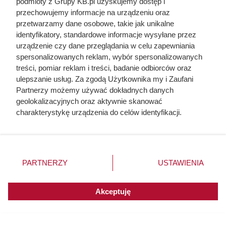
podmioty z Grupy KB.pl uzyskujemy dostęp i
przechowujemy informacje na urządzeniu oraz
przetwarzamy dane osobowe, takie jak unikalne
identyfikatory, standardowe informacje wysyłane przez
urządzenie czy dane przeglądania w celu zapewniania
spersonalizowanych reklam, wybór spersonalizowanych
treści, pomiar reklam i treści, badanie odbiorców oraz
ulepszanie usług. Za zgodą Użytkownika my i Zaufani
Gdzie najlepiej ustawić kuchenkę
Partnerzy możemy używać dokładnych danych
mikrofalową?
geolokalizacyjnych oraz aktywnie skanować
charakterystykę urządzenia do celów identyfikacji.
Nowoczesne projekty kuchni coraz częściej przewidują
Ponieważ cenimy Twoją prywatność, prosimy o zgodę na
specjalne miejsce przeznaczone dla mikrofalówki.
korzystanie z tych technologii poprzez kliknięcie
Popularnym rozwiązaniem stała się zabudowa w słupku
„Akceptuję”. Zgoda jest dobrowolna i zawsze możesz ją
zmienić/wycofać klikając przycisk ustawień prywatności
kuchennym lub dedykowanej szafce. Takie ustawienie
PARTNERZY
USTAWIENIA
znajdujący się w lewym dolnym rogu strony. Niektóre
pozwala korzystać z urządzenia bez konieczności
rodzaje przetwarzania danych nie wymagają zgody
schylania się lub unoszenia ciężkich naczyń wysoko nad
użytkownika, ale masz prawo sprzeciwić się takiemu
Akceptuję
głowę.
przetwarzaniu. Preferencje będą miały zastosowania do
innych witryn posiadających zgodę globalną.
Specjaliści zajmujący się projektowaniem kuchni zalecają,