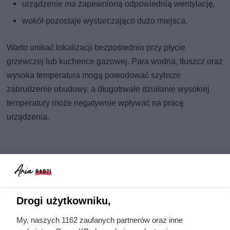
urządzenie ma zapewnioną odpowiednią wentylację,
wokół pozostaje wystarczająco dużo miejsca.
Warto unikać lokalizacji bezpośrednio przy płycie
grzewczej lub kuchence gazowej. Para wodna, tłuszcz oraz
wysoka temperatura mogą powodować szybsze
zabrudzenie obudowy, a długotrwałe działanie wysokiej
temperatury może negatywnie wpływać na pracę
urządzenia.
Drogi użytkowniku,
My, naszych 1162 zaufanych partnerów oraz inne