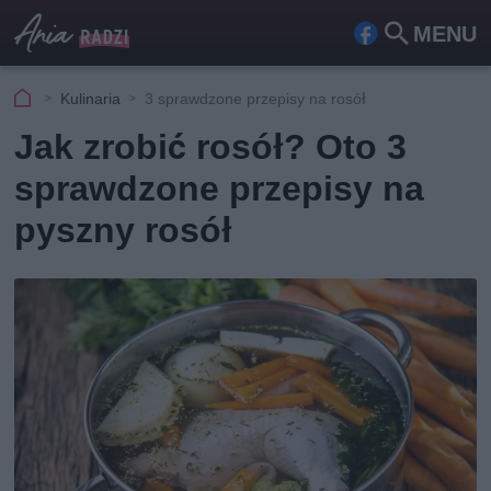
MENU
Fa
Szu
ceb
kaj
Kulinaria
3 sprawdzone przepisy na rosół
ook
Jak zrobić rosół? Oto 3
sprawdzone przepisy na
pyszny rosół