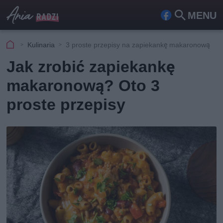
MENU
Fa
Szu
ceb
kaj
Kulinaria
3 proste przepisy na zapiekankę makaronową
ook
Jak zrobić zapiekankę
makaronową? Oto 3
proste przepisy