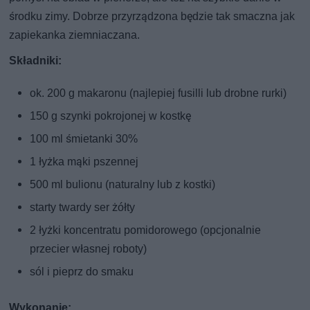
środku zimy. Dobrze przyrządzona będzie tak smaczna jak
zapiekanka ziemniaczana.
Składniki:
ok. 200 g makaronu (najlepiej fusilli lub drobne rurki)
150 g szynki pokrojonej w kostkę
100 ml śmietanki 30%
1 łyżka mąki pszennej
500 ml bulionu (naturalny lub z kostki)
starty twardy ser żółty
2 łyżki koncentratu pomidorowego (opcjonalnie
przecier własnej roboty)
sól i pieprz do smaku
Wykonanie: