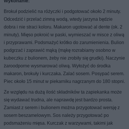
Wykonanie:
Brokuł podzielić na różyczki i podgotować około 2 minuty.
Odcedzić i przelać zimną wodą, wtedy jarzyna będzie
dobra i nie straci koloru. Makaron ugotować al dente (ok. 2
minuty). Mięso pokroić w paski, wymieszać w misce z oliwą
i przyprawami. Podsmażyć krótko do zarumienienia. Bulion
podgrzać i zaprawić mąką (mąkę rozrabiamy osobno w
kubeczku z bulionem, żeby nie zrobiły się grudki). Naczynie
żaroodporne wysmarować oliwą. Wyłożyć do środka
makaron, brokuły i kurczaka. Zalać sosem. Posypać serem.
Piec około 15 minut w piekarniku nagrzanym do 180 stopni.
Ze względu na dużą ilość składników ta zapiekanka może
się wydawać trudna, ale naprawdę jest bardzo prosta.
Zamiast z serem i bulionem można przygotować wersję z
sosem beszamelowym. Sos należy przygotować po
podsmażeniu mięsa. Kurczak z warzywami, takimi jak