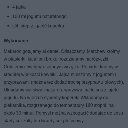
4 jajka
100 ml jogurtu naturalnego
sól, pieprz, garść koperku
Wykonanie:
Makaron gotujemy al dente. Odsączamy. Marchew kroimy
w plasterki, kalafior i brokuł rozdzielamy na różyczki.
Gotujemy chwilę w osolonym wrzątku. Pomidor kroimy w
średniej wielkości kawałki. Jajka mieszamy z jogurtem i
przyprawami (można też dodać trochę przypraw ziołowych).
Układamy warstwy: makaron, warzywa, na to sos z jajek i
jogurtu. Na wierzch sypiemy koperek. Wkładamy do
piekarnika, rozgrzanego do temperatury 180 stopni, na
około 30 minut. Pomysł można wzbogacić dodając do sosu
starty ser żółty lub twardy ser pleśniowy.