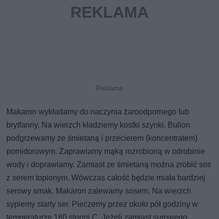
Makaron wykładamy do naczynia żaroodpornego lub
brytfanny. Na wierzch kładziemy kostki szynki. Bulion
podgrzewamy ze śmietaną i przecierem (koncentratem)
pomidorowym. Zaprawiamy mąką rozrobioną w odrobinie
wody i doprawiamy. Zamiast ze śmietaną można zrobić sos
z serem topionym. Wówczas całość będzie miała bardziej
serowy smak. Makaron zalewamy sosem. Na wierzch
sypiemy starty ser. Pieczemy przez około pół godziny w
temperaturze 180 stopni C. Jeżeli zamiast surowego