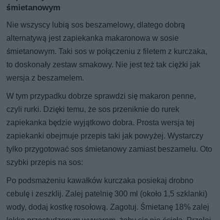
śmietanowym
Nie wszyscy lubią sos beszamelowy, dlatego dobrą
alternatywą jest zapiekanka makaronowa w sosie
śmietanowym. Taki sos w połączeniu z filetem z kurczaka,
to doskonały zestaw smakowy. Nie jest też tak ciężki jak
wersja z beszamelem.
W tym przypadku dobrze sprawdzi się makaron penne,
czyli rurki. Dzięki temu, że sos przeniknie do rurek
zapiekanka będzie wyjątkowo dobra. Prosta wersja tej
zapiekanki obejmuje przepis taki jak powyżej. Wystarczy
tylko przygotować sos śmietanowy zamiast beszamelu. Oto
szybki przepis na sos:
Po podsmażeniu kawałków kurczaka posiekaj drobno
cebulę i zeszklij. Zalej patelnię 300 ml (około 1,5 szklanki)
wody, dodaj kostkę rosołową. Zagotuj. Śmietanę 18% zalej