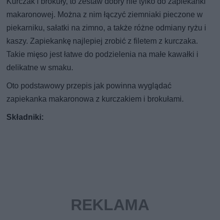
Kurczak i brokuły, to zestaw dobry nie tylko do zapiekanki
makaronowej. Można z nim łączyć ziemniaki pieczone w
piekarniku, sałatki na zimno, a także różne odmiany ryżu i
kaszy. Zapiekankę najlepiej zrobić z filetem z kurczaka.
Takie mięso jest łatwe do podzielenia na małe kawałki i
delikatne w smaku.
Oto podstawowy przepis jak powinna wyglądać
zapiekanka makaronowa z kurczakiem i brokułami.
Składniki: