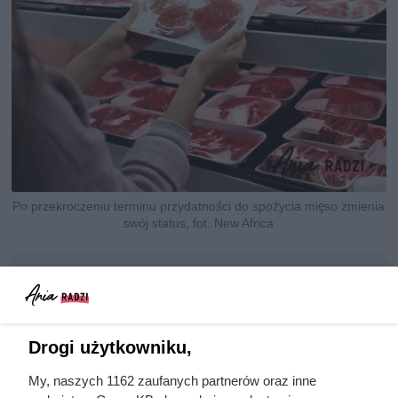
Po przekroczeniu terminu przydatności do spożycia mięso zmienia
swój status, fot. New Africa
Opublikowano:
08.08.2026
Udostępnij
Autor:
Paulina Surowiec
Drogi użytkowniku,
Drukuj
My, naszych 1162 zaufanych partnerów oraz inne