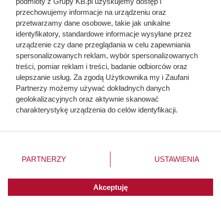
podmioty z Grupy KB.pl uzyskujemy dostęp i
Wielu klientów zastanawia się, co dzieje się z
przechowujemy informacje na urządzeniu oraz
mięsem, którego nie udało się sprzedać przed
przetwarzamy dane osobowe, takie jak unikalne
upływem terminu przydatności do spożycia. W
identyfikatory, standardowe informacje wysyłane przez
Internecie regularnie pojawiają się teorie o zmianie
urządzenie czy dane przeglądania w celu zapewniania
etykiet czy ponownym wystawianiu produktów na
spersonalizowanych reklam, wybór spersonalizowanych
półki. W praktyce funkcjonowanie sklepów
treści, pomiar reklam i treści, badanie odbiorców oraz
spożywczych podlega ścisłym przepisom, a
ulepszanie usług. Za zgodą Użytkownika my i Zaufani
żywność po terminie nie może wrócić do sprzedaży
Partnerzy możemy używać dokładnych danych
jako pełnowartościowy produkt. Przeczytaj.
geolokalizacyjnych oraz aktywnie skanować
charakterystykę urządzenia do celów identyfikacji.
Ponieważ cenimy Twoją prywatność, prosimy o zgodę na
korzystanie z tych technologii poprzez kliknięcie
„Akceptuję”. Zgoda jest dobrowolna i zawsze możesz ją
zmienić/wycofać klikając przycisk ustawień prywatności
PARTNERZY
USTAWIENIA
znajdujący się w lewym dolnym rogu strony. Niektóre
rodzaje przetwarzania danych nie wymagają zgody
użytkownika, ale masz prawo sprzeciwić się takiemu
Akceptuję
przetwarzaniu. Preferencje będą miały zastosowania do
innych witryn posiadających zgodę globalną.