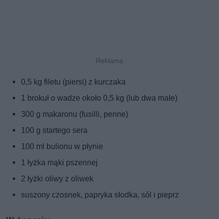
0,5 kg filetu (piersi) z kurczaka
1 brokuł o wadze około 0,5 kg (lub dwa małe)
300 g makaronu (fusilli, penne)
100 g startego sera
100 ml bulionu w płynie
1 łyżka mąki pszennej
2 łyżki oliwy z oliwek
suszony czosnek, papryka słodka, sól i pieprz