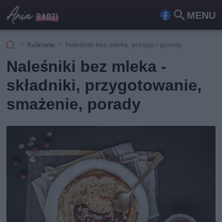
MENU
Fa
Szu
ceb
kaj
Kulinaria
Naleśniki bez mleka: przepis i porady
ook
Naleśniki bez mleka -
składniki, przygotowanie,
smażenie, porady