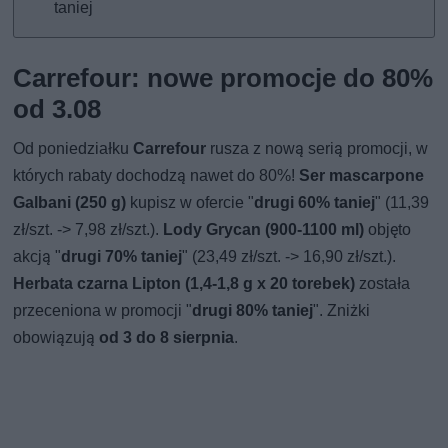
taniej
Carrefour: nowe promocje do 80%
od 3.08
Od poniedziałku
Carrefour
rusza z nową serią promocji, w
których rabaty dochodzą nawet do 80%!
Ser mascarpone
Galbani (250 g)
kupisz w ofercie "
drugi 60% taniej
" (11,39
zł/szt. -> 7,98 zł/szt.).
Lody Grycan (900-1100 ml)
objęto
akcją "
drugi 70% taniej
" (23,49 zł/szt. -> 16,90 zł/szt.).
Herbata czarna Lipton (1,4-1,8 g x 20 torebek)
została
przeceniona w promocji "
drugi 80% taniej
". Zniżki
obowiązują
od 3 do 8 sierpnia
.