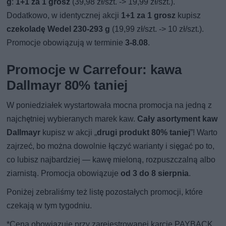
g
:
1+1 za 1 grosz
(39,98 zł/szt. -> 19,99 zł/szt.).
Dodatkowo, w identycznej akcji
1+1 za 1 grosz
kupisz
czekoladę Wedel 230-293 g
(19,99 zł/szt. -> 10 zł/szt.).
Promocje obowiązują w terminie
3-8.08
.
Promocje w Carrefour: kawa
Dallmayr 80% taniej
W poniedziałek wystartowała mocna promocja na jedną z
najchętniej wybieranych marek kaw.
Cały asortyment kaw
Dallmayr
kupisz w akcji „
drugi produkt 80% taniej
”! Warto
zajrzeć, bo można dowolnie łączyć warianty i sięgać po to,
co lubisz najbardziej — kawę mieloną, rozpuszczalną albo
ziarnistą. Promocja obowiązuje
od 3 do 8 sierpnia
.
Poniżej zebraliśmy też listę pozostałych promocji, które
czekają w tym tygodniu.
*Cena obowiązuje przy zarejestrowanej karcie PAYBACK,