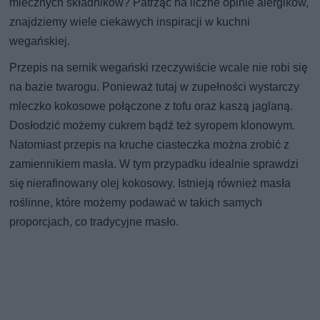
mlecznych składników? Patrząc na liczne opinie alergików,
znajdziemy wiele ciekawych inspiracji w kuchni
wegańskiej.
Przepis na sernik wegański rzeczywiście wcale nie robi się
na bazie twarogu. Ponieważ tutaj w zupełności wystarczy
mleczko kokosowe połączone z tofu oraz kaszą jaglaną.
Dosłodzić możemy cukrem bądź też syropem klonowym.
Natomiast przepis na kruche ciasteczka można zrobić z
zamiennikiem masła. W tym przypadku idealnie sprawdzi
się nierafinowany olej kokosowy. Istnieją również masła
roślinne, które możemy podawać w takich samych
proporcjach, co tradycyjne masło.