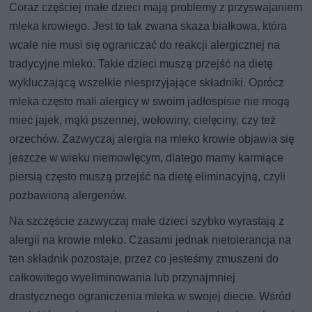
Coraz częściej małe dzieci mają problemy z przyswajaniem
mleka krowiego. Jest to tak zwana skaza białkowa, która
wcale nie musi się ograniczać do reakcji alergicznej na
tradycyjne mleko. Takie dzieci muszą przejść na dietę
wykluczającą wszelkie niesprzyjające składniki. Oprócz
mleka często mali alergicy w swoim jadłospisie nie mogą
mieć jajek, mąki pszennej, wołowiny, cielęciny, czy też
orzechów. Zazwyczaj alergia na mleko krowie objawia się
jeszcze w wieku niemowlęcym, dlatego mamy karmiące
piersią często muszą przejść na dietę eliminacyjną, czyli
pozbawioną alergenów.
Na szczęście zazwyczaj małe dzieci szybko wyrastają z
alergii na krowie mleko. Czasami jednak nietolerancja na
ten składnik pozostaje, przez co jesteśmy zmuszeni do
całkowitego wyeliminowania lub przynajmniej
drastycznego ograniczenia mleka w swojej diecie. Wśród