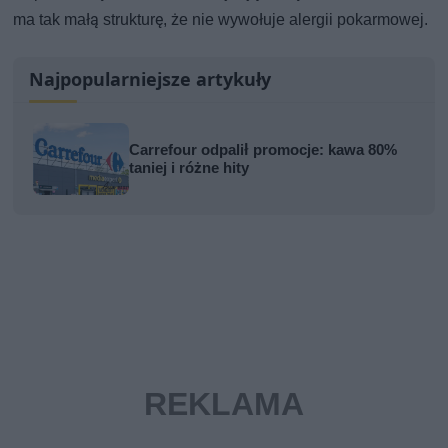
ma tak małą strukturę, że nie wywołuje alergii pokarmowej.
Najpopularniejsze artykuły
Carrefour odpalił promocje: kawa 80%
taniej i różne hity