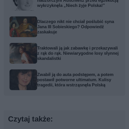
nadzorczyni Auschwitz przed egzekucją
wykrzyknęła „Niech żyje Polska!”
Dlaczego nikt nie chciał poślubić syna
Jana III Sobieskiego? Odpowiedź
zaskakuje
Traktowali ją jak zabawkę i przekazywali
z rąk do rąk. Niewiarygodne losy słynnej
skandalistki
Zwabił ją do auta podstępem, a potem
postawił potworne ultimatum. Kulisy
tragedii, która wstrząsnęła Polską
Czytaj także: