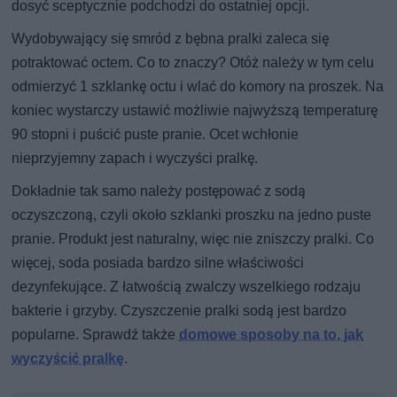
dosyć sceptycznie podchodzi do ostatniej opcji.
Wydobywający się smród z bębna pralki zaleca się
potraktować octem. Co to znaczy? Otóż należy w tym celu
odmierzyć 1 szklankę octu i wlać do komory na proszek. Na
koniec wystarczy ustawić możliwie najwyższą temperaturę
90 stopni i puścić puste pranie. Ocet wchłonie
nieprzyjemny zapach i wyczyści pralkę.
Dokładnie tak samo należy postępować z sodą
oczyszczoną, czyli około szklanki proszku na jedno puste
pranie. Produkt jest naturalny, więc nie zniszczy pralki. Co
więcej, soda posiada bardzo silne właściwości
dezynfekujące. Z łatwością zwalczy wszelkiego rodzaju
bakterie i grzyby. Czyszczenie pralki sodą jest bardzo
popularne. Sprawdź także
domowe sposoby na to, jak
wyczyścić pralkę
.