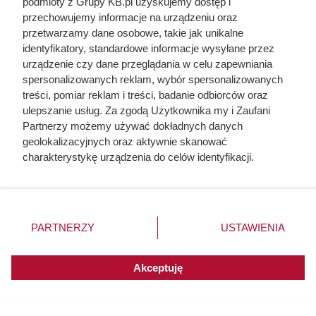
podmioty z Grupy KB.pl uzyskujemy dostęp i
zaczynał się po zamknięciu drzwi
przechowujemy informacje na urządzeniu oraz
domu
przetwarzamy dane osobowe, takie jak unikalne
identyfikatory, standardowe informacje wysyłane przez
urządzenie czy dane przeglądania w celu zapewniania
spersonalizowanych reklam, wybór spersonalizowanych
treści, pomiar reklam i treści, badanie odbiorców oraz
ulepszanie usług. Za zgodą Użytkownika my i Zaufani
Partnerzy możemy używać dokładnych danych
geolokalizacyjnych oraz aktywnie skanować
charakterystykę urządzenia do celów identyfikacji.
Ponieważ cenimy Twoją prywatność, prosimy o zgodę na
korzystanie z tych technologii poprzez kliknięcie
„Akceptuję”. Zgoda jest dobrowolna i zawsze możesz ją
zmienić/wycofać klikając przycisk ustawień prywatności
PARTNERZY
USTAWIENIA
znajdujący się w lewym dolnym rogu strony. Niektóre
rodzaje przetwarzania danych nie wymagają zgody
Ten gatunek drewna daje
użytkownika, ale masz prawo sprzeciwić się takiemu
Akceptuję
przetwarzaniu. Preferencje będą miały zastosowania do
najwięcej ciepła, a Polacy rzadko
innych witryn posiadających zgodę globalną.
go kupują. Prawdziwy król