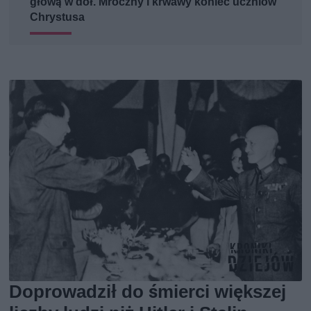
głową w dół. Mroczny i krwawy koniec uczniów
Chrystusa
Doprowadził do śmierci większej