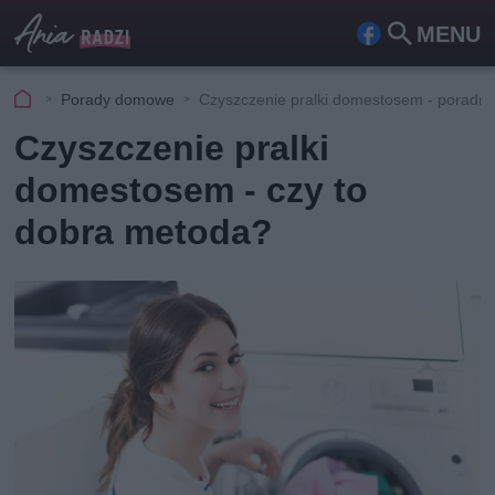
MENU
Fa
Szu
ceb
kaj
Porady domowe
Czyszczenie pralki domestosem - poradni
ook
Czyszczenie pralki
domestosem - czy to
dobra metoda?