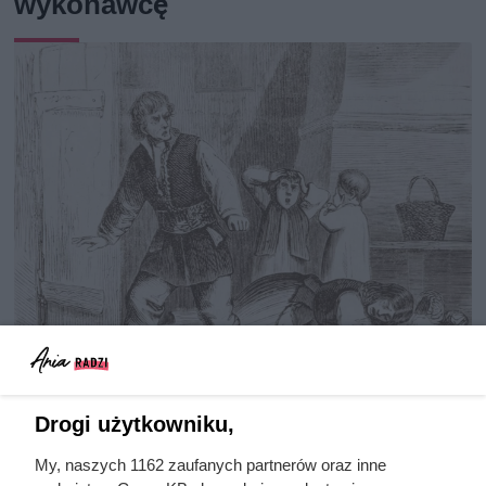
wykonawcę
Drogi użytkowniku,
Nie harówka była najgorsza.
Prawdziwy koszmar chłopek
My, naszych 1162 zaufanych partnerów oraz inne