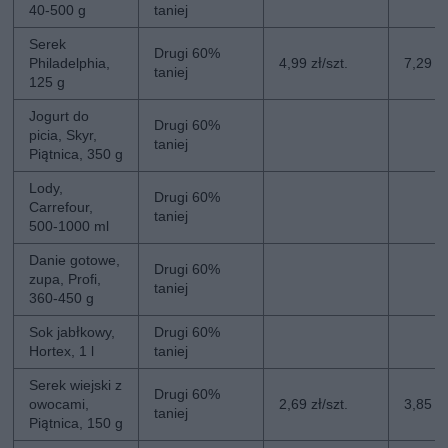
40-500 g
taniej
Serek
Drugi 60%
Philadelphia,
4,99 zł/szt.
7,29 zł
taniej
125 g
Jogurt do
Drugi 60%
picia, Skyr,
taniej
Piątnica, 350 g
Lody,
Drugi 60%
Carrefour,
taniej
500-1000 ml
Danie gotowe,
Drugi 60%
zupa, Profi,
taniej
360-450 g
Sok jabłkowy,
Drugi 60%
Hortex, 1 l
taniej
Serek wiejski z
Drugi 60%
owocami,
2,69 zł/szt.
3,85 zł
taniej
Piątnica, 150 g