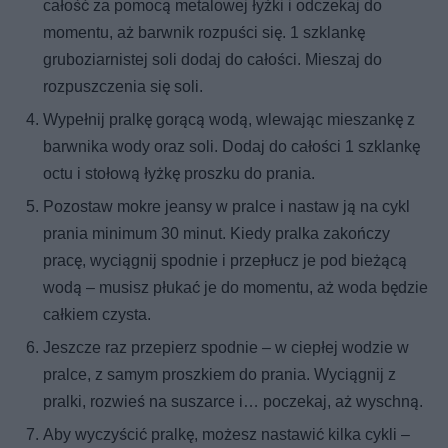
całość za pomocą metalowej łyżki i odczekaj do
momentu, aż barwnik rozpuści się. 1 szklankę
gruboziarnistej soli dodaj do całości. Mieszaj do
rozpuszczenia się soli.
Wypełnij pralkę gorącą wodą, wlewając mieszankę z
barwnika wody oraz soli. Dodaj do całości 1 szklankę
octu i stołową łyżkę proszku do prania.
Pozostaw mokre jeansy w pralce i nastaw ją na cykl
prania minimum 30 minut. Kiedy pralka zakończy
pracę, wyciągnij spodnie i przepłucz je pod bieżącą
wodą – musisz płukać je do momentu, aż woda będzie
całkiem czysta.
Jeszcze raz przepierz spodnie – w ciepłej wodzie w
pralce, z samym proszkiem do prania. Wyciągnij z
pralki, rozwieś na suszarce i… poczekaj, aż wyschną.
Aby wyczyścić pralkę, możesz nastawić kilka cykli –