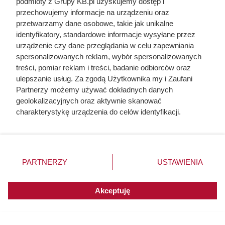
podmioty z Grupy KB.pl uzyskujemy dostęp i
przechowujemy informacje na urządzeniu oraz
przetwarzamy dane osobowe, takie jak unikalne
identyfikatory, standardowe informacje wysyłane przez
urządzenie czy dane przeglądania w celu zapewniania
spersonalizowanych reklam, wybór spersonalizowanych
treści, pomiar reklam i treści, badanie odbiorców oraz
ulepszanie usług. Za zgodą Użytkownika my i Zaufani
Partnerzy możemy używać dokładnych danych
geolokalizacyjnych oraz aktywnie skanować
charakterystykę urządzenia do celów identyfikacji.
Ponieważ cenimy Twoją prywatność, prosimy o zgodę na
korzystanie z tych technologii poprzez kliknięcie
„Akceptuję”. Zgoda jest dobrowolna i zawsze możesz ją
zmienić/wycofać klikając przycisk ustawień prywatności
PARTNERZY
USTAWIENIA
znajdujący się w lewym dolnym rogu strony. Niektóre
rodzaje przetwarzania danych nie wymagają zgody
użytkownika, ale masz prawo sprzeciwić się takiemu
Akceptuję
przetwarzaniu. Preferencje będą miały zastosowania do
innych witryn posiadających zgodę globalną.