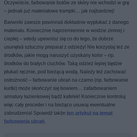
Oczywiście, farbowanie butów ze skóry nie wchodzi w grę
– jednak już materiałowe trampki… jak najbardziej!
Barwniki zawsze powinnaś dokładnie wypłukać z danego
materiału. Koniecznie naprzemiennie w wodzie zimnej i
ciepłej – wtedy upewnisz się co do tego, że dobrze
usunęłaś sztuczny preparat z odzieży! Nie korzystaj też ze
środków, jakie mogą naruszyć uzyskany kolor – np.
środków do białych ciuchów. Taką odzież lepiej będzie
płukać ręcznie, pod bieżącą wodą. Należy też zachować
ostrożność – farbowanie ubrań na czarno (np. farbowanie
kurtki) może skończyć się bowiem… zafarbowaniem
armatury łazienkowej bądź kafelek! Koniecznie kontroluj
więc cały proceder i na bieżąco usuwaj ewentualne
zabrudzenia! Sprawdź także
ten artykuł na temat
farbowania ubrań
.