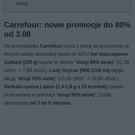
taniej
Carrefour: nowe promocje do 80%
od 3.08
Od poniedziałku
Carrefour
rusza z nową serią promocji, w
których rabaty dochodzą nawet do 80%!
Ser mascarpone
Galbani (250 g)
kupisz w ofercie "
drugi 60% taniej
" (11,39
zł/szt. -> 7,98 zł/szt.).
Lody Grycan (900-1100 ml)
objęto
akcją "
drugi 70% taniej
" (23,49 zł/szt. -> 16,90 zł/szt.).
Herbata czarna Lipton (1,4-1,8 g x 20 torebek)
została
przeceniona w promocji "
drugi 80% taniej
". Zniżki
obowiązują
od 3 do 8 sierpnia
.