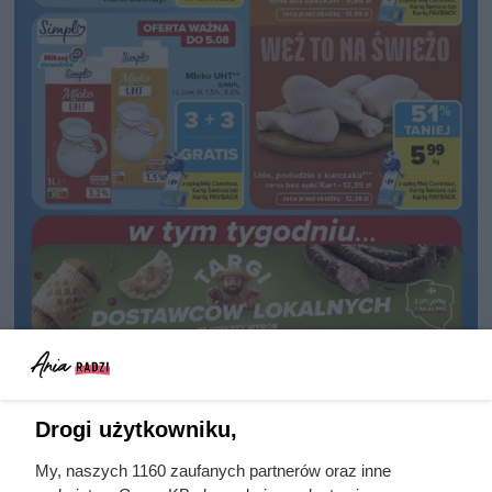
Drogi użytkowniku,
Wszystkie kawy marki Dallmayr są z rabatem "drugi 80% taniej",
fot. Opracowanie własne na podstawie gazetki promocyjnej
My, naszych 1160 zaufanych partnerów oraz inne
Carrefour z dn. 3-8.08