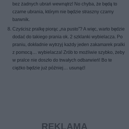
bez żadnych ubrań wewnątrz! No chyba, że będą to
czarne ubrania, którym nie będzie straszny czarny
barwnik.
Czyścisz pralkę piorąc „na pusto”? A więc, warto będzie
dodać do takiego prania ok. 2 szklanki wybielacza. Po
praniu, dokładnie wytrzyj każdy jeden zakamarek pralki
z pomocą… wybielacza! Zrób to możliwie szybko, żeby
w pralce nie doszło do trwałych odbarwień! Bo te
ciężko będzie już później… usunąć!