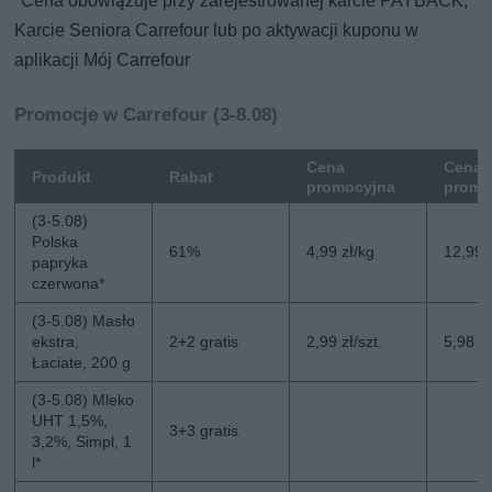
*Cena obowiązuje przy zarejestrowanej karcie PAYBACK,
Karcie Seniora Carrefour lub po aktywacji kuponu w
aplikacji Mój Carrefour
Promocje w Carrefour (3-8.08)
Cena
Cena 
Produkt
Rabat
promocyjna
promo
(3-5.08)
Polska
61%
4,99 zł/kg
12,99 
papryka
czerwona*
(3-5.08) Masło
ekstra,
2+2 gratis
2,99 zł/szt.
5,98 zł
Łaciate, 200 g
(3-5.08) Mleko
UHT 1,5%,
3+3 gratis
3,2%, Simpl, 1
l*