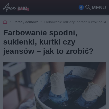
MENU
Fa
Szu
ceb
kaj
Porady domowe
Farbowanie odzieży: poradnik krok po kro
ook
Farbowanie spodni,
sukienki, kurtki czy
jeansów – jak to zrobić?