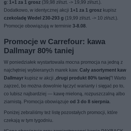
g
:
1+1 za 1 grosz
(39,98 zł/szt. -> 19,99 zł/szt.).
Dodatkowo, w identycznej akcji
1+1 za 1 grosz
kupisz
czekoladę Wedel 230-293 g
(19,99 zł/szt. -> 10 zł/szt.).
Promocje obowiązują w terminie
3-8.08
.
Promocje w Carrefour: kawa
Dallmayr 80% taniej
W poniedziałek wystartowała mocna promocja na jedną z
najchętniej wybieranych marek kaw.
Cały asortyment kaw
Dallmayr
kupisz w akcji „
drugi produkt 80% taniej
”! Warto
zajrzeć, bo można dowolnie łączyć warianty i sięgać po to,
co lubisz najbardziej — kawę mieloną, rozpuszczalną albo
ziarnistą. Promocja obowiązuje
od 3 do 8 sierpnia
.
Poniżej zebraliśmy też listę pozostałych promocji, które
czekają w tym tygodniu.