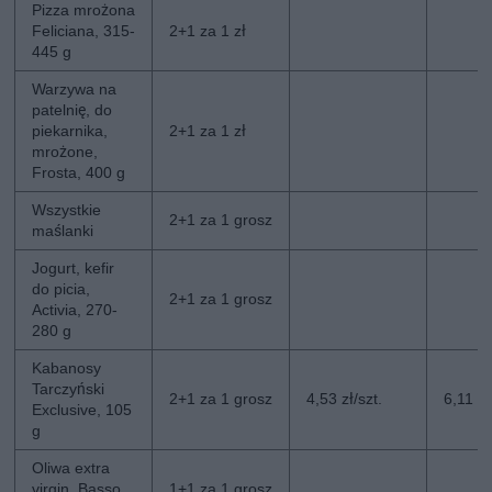
Pizza mrożona
Feliciana, 315-
2+1 za 1 zł
445 g
Warzywa na
patelnię, do
piekarnika,
2+1 za 1 zł
mrożone,
Frosta, 400 g
Wszystkie
2+1 za 1 grosz
maślanki
Jogurt, kefir
do picia,
2+1 za 1 grosz
Activia, 270-
280 g
Kabanosy
Tarczyński
2+1 za 1 grosz
4,53 zł/szt.
6,11 zł
Exclusive, 105
g
Oliwa extra
virgin, Basso,
1+1 za 1 grosz