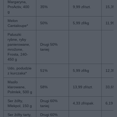
Margaryna,
ProActiv, 400
35%
9,99 zł/szt.
15,39 z
g
Melon
50%
5,99 zł/kg
11,99 
Cantaloupe*
Paluszki
rybne, ryby
panierowane,
Drugi 50%
mrożone,
taniej
Frosta, 240-
450 g
Udo, podudzie
51%
5,99 zł/kg
12,39 
z kurczaka*
Masło
klarowane,
58%
13,99 zł/szt.
33,69 z
Polmlek, 500 g
Ser żółty,
Drugi 60%
4,33 zł/opak.
6,19 z
Mlekpol, 150 g
taniej
Ser żółty tarty,
Drugi 60%