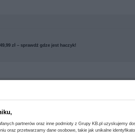
9,99 zł – sprawdź gdze jest haczyk!
iku,
fanych partnerów oraz inne podmioty z Grupy KB.pl uzyskujemy do
niu oraz przetwarzamy dane osobowe, takie jak unikalne identyfikat