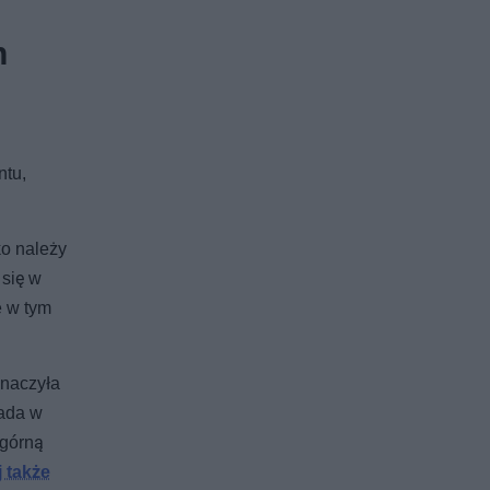
h
ntu,
ko należy
 się w
e w tym
znaczyła
lada w
 górną
j także