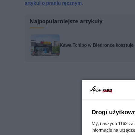
artykuł o praniu ręcznym
.
Najpopularniejsze artykuły
Kawa Tchibo w Biedronce kosztuje 4
Drogi użytkown
My, naszych 1162 zau
informacje na urządze