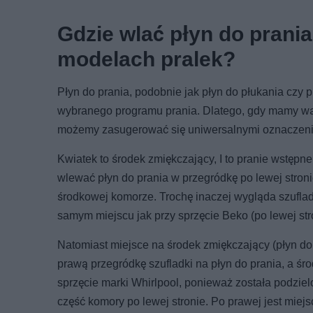
Gdzie wlać płyn do prani
modelach pralek?
Płyn do prania, podobnie jak płyn do płukania czy
wybranego programu prania. Dlatego, gdy mamy wą
możemy zasugerować się uniwersalnymi oznaczeni
Kwiatek to środek zmiękczający, I to pranie wstępn
wlewać płyn do prania w przegródkę po lewej stronie
środkowej komorze. Trochę inaczej wygląda szuflad
samym miejscu jak przy sprzęcie Beko (po lewej str
Natomiast miejsce na środek zmiękczający (płyn do
prawą przegródkę szufladki na płyn do prania, a ś
sprzęcie marki Whirlpool, ponieważ została podzie
część komory po lewej stronie. Po prawej jest miejsc