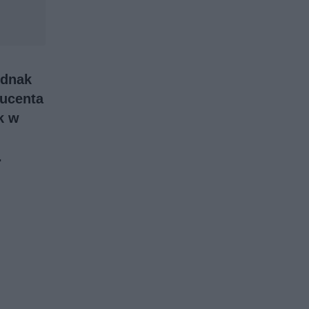
ednak
ducenta
k w
.