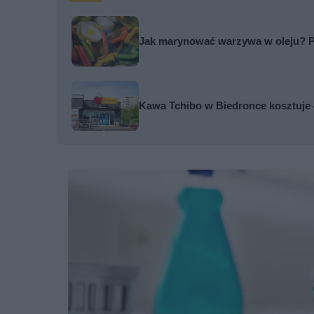
Jak marynować warzywa w oleju? 
Kawa Tchibo w Biedronce kosztuje 4