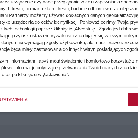
przez urządzenie czy dane przeglądania w celu zapewniania sperson
ych treści, pomiar reklam i treści, badanie odbiorców oraz ulepszan
fani Partnerzy możemy używać dokładnych danych geolokalizacyjn
tykę urządzenia do celów identyfikacji. Ponieważ cenimy Twoją pry
z tych technologii poprzez kliknięcie „Akceptuję”. Zgoda jest dobro
ikając przycisk ustawień prywatności znajdujący się w lewym dolnym
a danych nie wymagają zgody użytkownika, ale masz prawo sprzeciw
encje będą miały zastosowania do innych witryn posiadających zgodę
do prania?
szymi informacjami, abyś mógł świadomie i komfortowo korzystać z
 płyn do prania lub proszek. Miejsce umieszczenia odpowiedn
gółowe informacje dotyczące przetwarzania Twoich danych znajdzi
s
oraz po kliknięciu w „Ustawienia”.
urządzeniach marki Beko, proszek do prania zasadniczego nale
ię w środkowej przegrodzie szufladki. Z kolei w pralce automat
USTAWIENIA
ę po lewej stronie szuflady na detergenty (tak jak w urządze