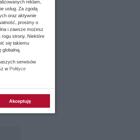
alizowanych reklam,
ie usług. Za zgodą
ych oraz aktywnie
watność, prosimy o
wolna i zawsze możesz
 rogu strony. Niektóre
ić się takiemu
 globalną.
 naszych serwisów
iej
esz w
Polityce
ży wsypać
ycznej
Akceptuję
niach