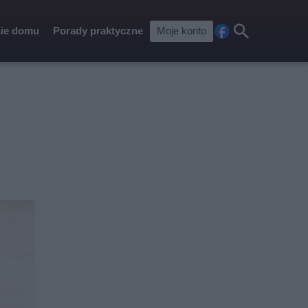
ie domu
Porady praktyczne
Moje konto
Fa
Szu
ceb
kaj
ook