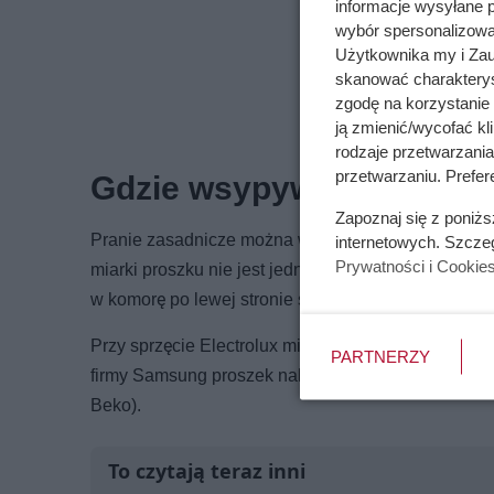
informacje wysyłane 
wybór spersonalizowan
Użytkownika my i Zau
skanować charakterys
zgodę na korzystanie 
ją zmienić/wycofać kl
rodzaje przetwarzani
przetwarzaniu. Prefer
Gdzie wsypywać proszek 
Zapoznaj się z poniż
Pranie zasadnicze można wykonywać, wykorzystując
internetowych. Szcze
Prywatności i Cookie
miarki proszku nie jest jednakowe. Na przykład w 
w komorę po lewej stronie szuflady na detergenty.
Przy sprzęcie Electrolux miejsce proszku znajduje s
PARTNERZY
firmy Samsung proszek należy wsypywać w przegródk
Beko).
To czytają teraz inni