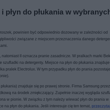
a i płyn do płukania w wybranyc
 proszek, powinien być odpowiednio dozowany w zależności od
tpliwości związane z miejscem przeznaczenia danego deterge
ami.
e, natomiast II oznacza pranie zasadnicze. W pralkach marki Be
 szufladki na detergenty. Miejsce na płyn do płukania znajduje
ka pralek Electrolux. W tym przypadku płyn do prania pozostaj
onie).
 płukania) znajduje się po prawej stronie. Firma Samsung prze
rodkową na środek zmiękczający. Zupełnie inaczej wygląda szuf
lona w pionie. W związku z tym należy wlewać płyn do prania w
e na płyn do płukania. Jeśli interesuje cię ten temat,
przeczyta