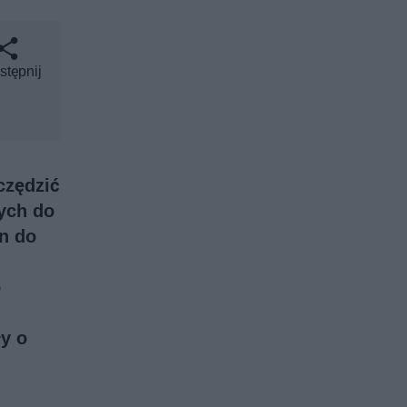
stępnij
czędzić
ych do
on do
o
y o