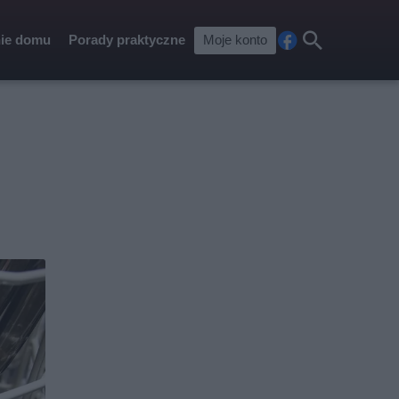
ie domu
Porady praktyczne
Moje konto
Fa
Szu
ceb
kaj
ook