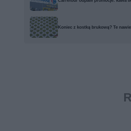
Carrefour odpalił promocje: kawa 80
Koniec z kostką brukową? Te nawier