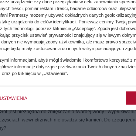
przez urządzenie czy dane przeglądania w celu zapewniania sperson
ych treści, pomiar reklam i treści, badanie odbiorców oraz ulepszan
fani Partnerzy możemy używać dokładnych danych geolokalizacyjn
tykę urządzenia do celów identyfikacji. Ponieważ cenimy Twoją pry
z tych technologii poprzez kliknięcie „Akceptuję”. Zgoda jest dobro
ikając przycisk ustawień prywatności znajdujący się w lewym dolnym
a danych nie wymagają zgody użytkownika, ale masz prawo sprzeciw
encje będą miały zastosowania do innych witryn posiadających zgodę
szymi informacjami, abyś mógł świadomie i komfortowo korzystać z
gółowe informacje dotyczące przetwarzania Twoich danych znajdzi
s
oraz po kliknięciu w „Ustawienia”.
USTAWIENIA
 Sól jest niezbędna do zmiękczania twardej wody i wypłukiwan
 jej częściach wewnętrznych nie osadza się kamień. Do czego jedn
ny?