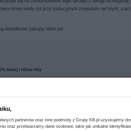
decyduje się na zamontowanie tego sprzętu z uwagi na wygodę, 
żywa mniej wody niż przy tradycyjnym zmywaniu ręcznym, a pr
są dodatkowe zakupy, takie jak:
% taniej i różne hity
iku,
fanych partnerów oraz inne podmioty z Grupy KB.pl uzyskujemy do
niu oraz przetwarzamy dane osobowe, takie jak unikalne identyfikat