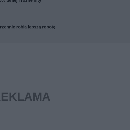
% taniej i różne hity
zchnie robią lepszą robotę