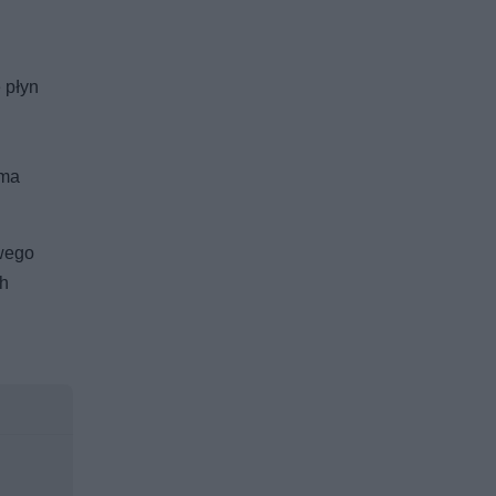
 płyn
 ma
owego
ch
.