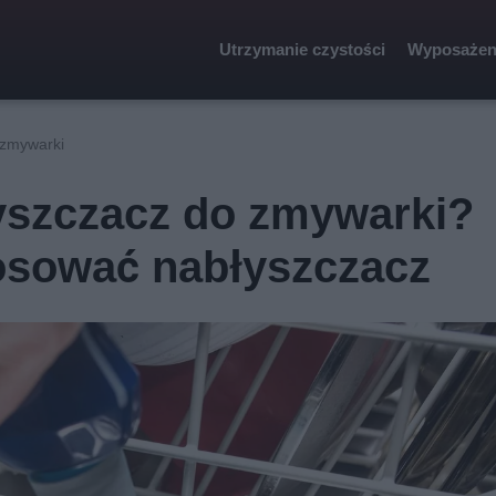
Utrzymanie czystości
Wyposażen
 zmywarki
yszczacz do zmywarki?
tosować nabłyszczacz