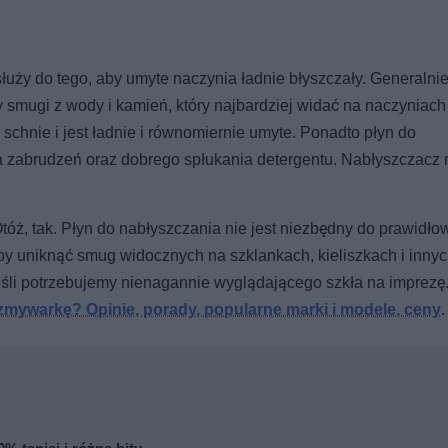
uży do tego, aby umyte naczynia ładnie błyszczały. Generalnie
y smugi z wody i kamień, który najbardziej widać na naczyniach
schnie i jest ładnie i równomiernie umyte. Ponadto płyn do
ia zabrudzeń oraz dobrego spłukania detergentu. Nabłyszczacz
, tak. Płyn do nabłyszczania nie jest niezbędny do prawidł
 uniknąć smug widocznych na szklankach, kieliszkach i inny
eśli potrzebujemy nienagannie wyglądającego szkła na imprezę
zmywarkę? Opinie, porady, popularne marki i modele, ceny
.