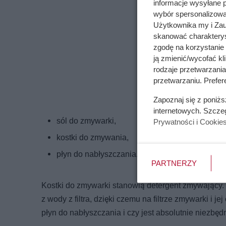
informacje wysyłane 
wybór spersonalizowan
Użytkownika my i Zau
skanować charakterys
zgodę na korzystanie 
ją zmienić/wycofać kl
rodzaje przetwarzani
przetwarzaniu. Prefer
Zapoznaj się z poniż
internetowych. Szcze
sól do zmywarki,
Prywatności i Cookie
kostki do zmywania,
płyn do nabłyszczania.
PARTNERZY
Kostki do zmywarki stanowią detergent zmywający.
z wody z filtra, dzięki czemu na filtrze zmywarki i
płyn do nabłyszczania i czy jest absolutnie niezbęd