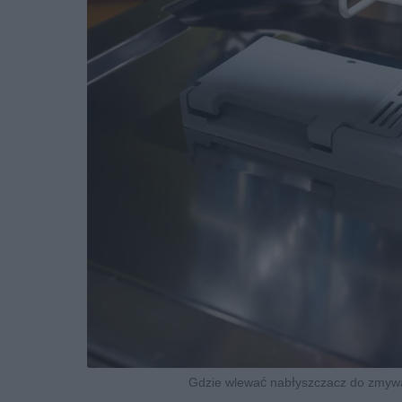
Gdzie wlewać nabłyszczacz do zmywar