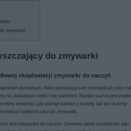
warki
 do zmywarki
yszczający do zmywarki
dłowej eksploatacji zmywarki do naczyń
godnień domowych, które pozwalają nam oszczędzać czas i sił
my nic dodatkowo robić i nic wiedzieć. Bardzo ważna jest praw
nniśmy wiedzieć, jak usunąć kamień z toalety, tak też musimy
zie wlewać nabłyszczacz do zmywarki.
uchni jest zmywarka do naczyń. Zarówno samo urządzenie, jak i