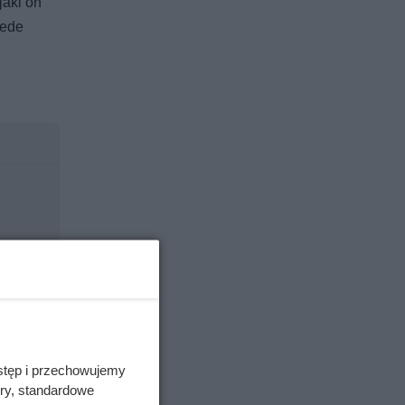
jaki on
zede
stęp i przechowujemy
ory, standardowe