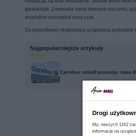
instalacja, są dość kosztowne. Jednak wiele osób 
gwarantuje. Zmywarka lepiej domywa naczynia, zu
wszystkim oszczędza nasz czas.
Do prawidłowej eksploatacji urządzenia potrzebne 
Najpopularniejsze artykuły
Carrefour odpalił promocje: kawa 80
Drogi użytkown
My, naszych 1162 zau
informacje na urządze