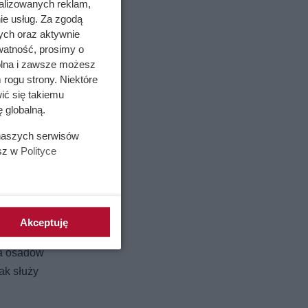
alizowanych reklam,
ie usług. Za zgodą
ych oraz aktywnie
watność, prosimy o
wolna i zawsze możesz
 rogu strony. Niektóre
ić się takiemu
 globalną.
 naszych serwisów
esz w
Polityce
Akceptuję
ia osadów
ak służy