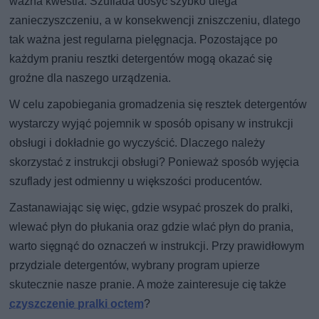
ważna kwestia. Szuflada dosyć szybko ulega
zanieczyszczeniu, a w konsekwencji zniszczeniu, dlatego
tak ważna jest regularna pielęgnacja. Pozostające po
każdym praniu resztki detergentów mogą okazać się
groźne dla naszego urządzenia.
W celu zapobiegania gromadzenia się resztek detergentów
wystarczy wyjąć pojemnik w sposób opisany w instrukcji
obsługi i dokładnie go wyczyścić. Dlaczego należy
skorzystać z instrukcji obsługi? Ponieważ sposób wyjęcia
szuflady jest odmienny u większości producentów.
Zastanawiając się więc, gdzie wsypać proszek do pralki,
wlewać płyn do płukania oraz gdzie wlać płyn do prania,
warto sięgnąć do oznaczeń w instrukcji. Przy prawidłowym
przydziale detergentów, wybrany program upierze
skutecznie nasze pranie. A może zainteresuje cię także
czyszczenie pralki octem
?