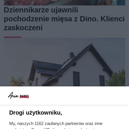
Dziennikarze ujawnili
pochodzenie mięsa z Dino. Klienci
zaskoczeni
Drogi użytkowniku,
My, naszych 1162 zaufanych partnerów oraz inne
Po 15 latach zdjęli fragment