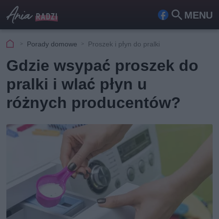
MENU
Fa
Szu
ceb
kaj
Porady domowe
Proszek i płyn do pralki
ook
Gdzie wsypać proszek do
pralki i wlać płyn u
różnych producentów?