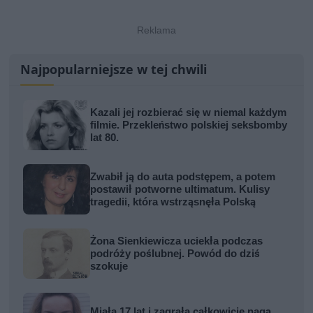
Najpopularniejsze w tej chwili
Kazali jej rozbierać się w niemal każdym
filmie. Przekleństwo polskiej seksbomby
lat 80.
Zwabił ją do auta podstępem, a potem
postawił potworne ultimatum. Kulisy
tragedii, która wstrząsnęła Polską
Żona Sienkiewicza uciekła podczas
podróży poślubnej. Powód do dziś
szokuje
Miała 17 lat i zagrała całkowicie nagą