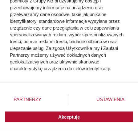
podmioty z Grupy KB.pl uzyskujemy dostęp i
elewacji. To, co zastali pod
przechowujemy informacje na urządzeniu oraz
styropianem, zaskoczyło nawet
przetwarzamy dane osobowe, takie jak unikalne
identyfikatory, standardowe informacje wysyłane przez
wykonawcę
urządzenie czy dane przeglądania w celu zapewniania
spersonalizowanych reklam, wybór spersonalizowanych
treści, pomiar reklam i treści, badanie odbiorców oraz
ulepszanie usług. Za zgodą Użytkownika my i Zaufani
Partnerzy możemy używać dokładnych danych
geolokalizacyjnych oraz aktywnie skanować
charakterystykę urządzenia do celów identyfikacji.
Ponieważ cenimy Twoją prywatność, prosimy o zgodę na
korzystanie z tych technologii poprzez kliknięcie
„Akceptuję”. Zgoda jest dobrowolna i zawsze możesz ją
zmienić/wycofać klikając przycisk ustawień prywatności
PARTNERZY
USTAWIENIA
znajdujący się w lewym dolnym rogu strony. Niektóre
rodzaje przetwarzania danych nie wymagają zgody
użytkownika, ale masz prawo sprzeciwić się takiemu
Akceptuję
przetwarzaniu. Preferencje będą miały zastosowania do
innych witryn posiadających zgodę globalną.