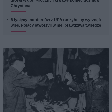
głową w dół. Mroczny i krwawy koniec uczniów
Chrystusa
6 tysięcy morderców z UPA ruszyło, by wyrżnąć
wieś. Polacy stworzyli w niej prawdziwą twierdzę