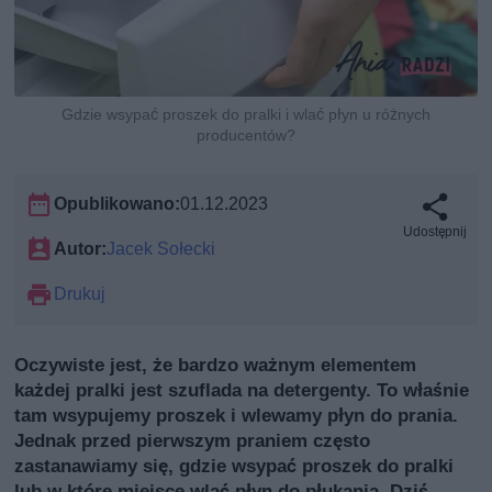
Gdzie wsypać proszek do pralki i wlać płyn u różnych
producentów?
Opublikowano:
01.12.2023
Udostępnij
Autor:
Jacek Sołecki
Drukuj
Oczywiste jest, że bardzo ważnym elementem
każdej pralki jest szuflada na detergenty. To właśnie
tam wsypujemy proszek i wlewamy płyn do prania.
Jednak przed pierwszym praniem często
zastanawiamy się, gdzie wsypać proszek do pralki
lub w które miejsce wlać płyn do płukania. Dziś