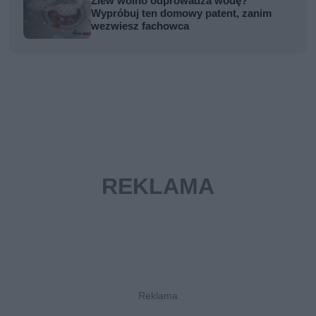
Zlew wolno odprowadza wodę?
Wypróbuj ten domowy patent, zanim
wezwiesz fachowca