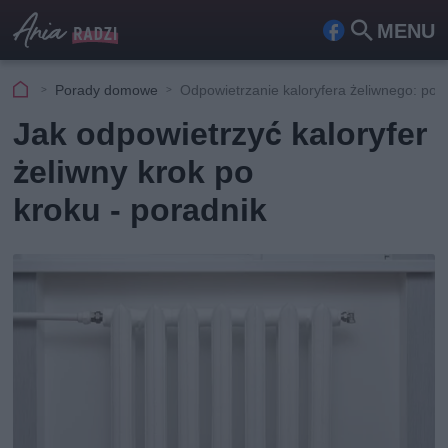
MENU
Fa
Szu
ceb
kaj
Porady domowe
Odpowietrzanie kaloryfera żeliwnego: por
ook
Jak odpowietrzyć kaloryfer
żeliwny krok po
kroku - poradnik