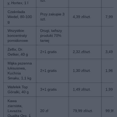
szt.
y, Hortex, 1 l
Czekolada
Przy zakupie 3
Wedel, 80-100
4,39 zł/szt.
7,99 zł
szt.
g
Wszystkie
Drugi, tańszy
koncentraty
produkt 70%
pomidorowe
taniej
Żelfix, Dr.
2+1 gratis
2,32 zł/szt.
3,49 zł
Oetker, 40 g
Mąka pszenna
luksusowa,
2+1 gratis
1,30 zł/szt.
1,96 zł
Kuchnia
Smaku, 1,1 kg
Wafelek Top
3+1 gratis
1,49 zł/szt.
1,99 zł
Góralki, 40 g
Kawa
ziarnista,
Lavazza
20 zł
79,99 zł/szt.
99,99 z
Qualita Oro, 1