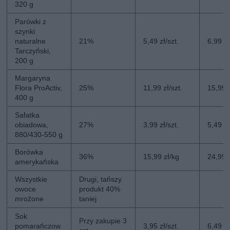
320 g
Parówki z
szynki
naturalne
21%
5,49 zł/szt.
6,99 zł
Tarczyński,
200 g
Margaryna
Flora ProActiv,
25%
11,99 zł/szt.
15,99 z
400 g
Sałatka
obiadowa,
27%
3,99 zł/szt.
5,49 zł
880/430-550 g
Borówka
36%
15,99 zł/kg
24,99 
amerykańska
Wszystkie
Drugi, tańszy
owoce
produkt 40%
mrożone
taniej
Sok
Przy zakupie 3
pomarańczow
3,95 zł/szt.
6,49 zł