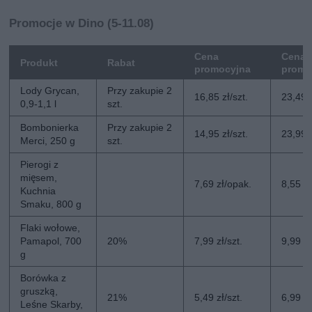
Promocje w Dino (5-11.08)
Cena
Cena 
Produkt
Rabat
promocyjna
promo
Lody Grycan,
Przy zakupie 2
16,85 zł/szt.
23,49 z
0,9-1,1 l
szt.
Bombonierka
Przy zakupie 2
14,95 zł/szt.
23,99 z
Merci, 250 g
szt.
Pierogi z
mięsem,
7,69 zł/opak.
8,55 z
Kuchnia
Smaku, 800 g
Flaki wołowe,
Pamapol, 700
20%
7,99 zł/szt.
9,99 zł
g
Borówka z
gruszką,
21%
5,49 zł/szt.
6,99 zł
Leśne Skarby,