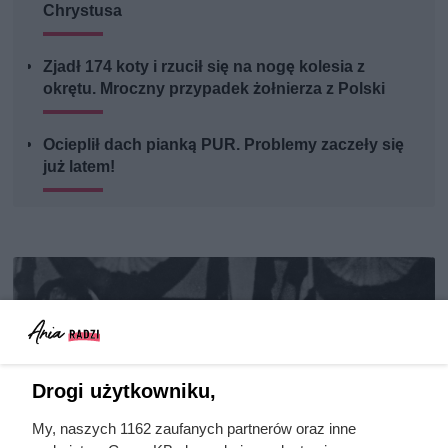
Chrystusa
Zjadł 174 koty i rzucił się na nogę kolesia z
okrętu. Mroczny przypadek żołnierza z Polski
Ocieplił dach pianką PUR. Problemy zaczeły się
już latem!
Drogi użytkowniku,
My, naszych 1162 zaufanych partnerów oraz inne