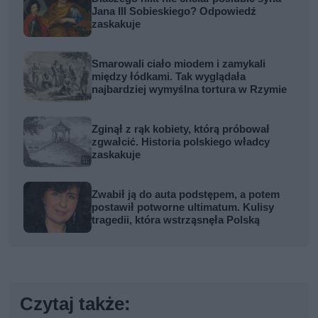
Jana III Sobieskiego? Odpowiedź
zaskakuje
Smarowali ciało miodem i zamykali
między łódkami. Tak wyglądała
najbardziej wymyślna tortura w Rzymie
Zginął z rąk kobiety, którą próbował
zgwałcić. Historia polskiego władcy
zaskakuje
Zwabił ją do auta podstępem, a potem
postawił potworne ultimatum. Kulisy
tragedii, która wstrząsnęła Polską
Czytaj także: