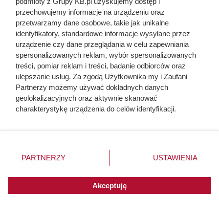
podmioty z Grupy KB.pl uzyskujemy dostęp i
przechowujemy informacje na urządzeniu oraz
przetwarzamy dane osobowe, takie jak unikalne
identyfikatory, standardowe informacje wysyłane przez
urządzenie czy dane przeglądania w celu zapewniania
Doprowadził do śmierci większej
spersonalizowanych reklam, wybór spersonalizowanych
treści, pomiar reklam i treści, badanie odbiorców oraz
liczby ludzi niż Hitler i Stalin
ulepszanie usług. Za zgodą Użytkownika my i Zaufani
razem wzięci. Mimo to czczą go
Partnerzy możemy używać dokładnych danych
jako bohatera
geolokalizacyjnych oraz aktywnie skanować
charakterystykę urządzenia do celów identyfikacji.
Ponieważ cenimy Twoją prywatność, prosimy o zgodę na
korzystanie z tych technologii poprzez kliknięcie
„Akceptuję”. Zgoda jest dobrowolna i zawsze możesz ją
zmienić/wycofać klikając przycisk ustawień prywatności
PARTNERZY
USTAWIENIA
znajdujący się w lewym dolnym rogu strony. Niektóre
rodzaje przetwarzania danych nie wymagają zgody
użytkownika, ale masz prawo sprzeciwić się takiemu
Akceptuję
przetwarzaniu. Preferencje będą miały zastosowania do
innych witryn posiadających zgodę globalną.