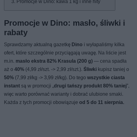
Promocje w Dino: kawa 1 kg i inne hity
Promocje w Dino: masło, śliwki i
rabaty
Sprawdzamy aktualną gazetkę
Dino
i wyłapaliśmy kilka
ofert, które szczególnie przyciągają uwagę. Na liście jest
m.in.
masło ekstra 82% Krasula (200 g)
— cena spadła
aż o
40%
(4,99 zł/szt. -> 2,99 zł/szt.).
Śliwki
kupisz taniej o
50%
(7,99 zł/kg -> 3,99 zł/kg). Do tego
wszystkie ciasta
instant
są w promocji „
drugi tańszy produkt 80% taniej
”,
więc warto porównać warianty i dobrać ulubione smaki.
Każda z tych promocji obowiązuje
od 5 do 11 sierpnia.