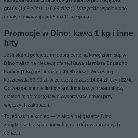
kanapka Monte Snack (29 g)
trafiła na promocję
2+2
gratis
(1,89 zł/szt. -> 0,94 zł/szt.). Wszystkie wymienione
rabaty obowiązują
od 5 do 11 sierpnia
.
Promocje w Dino: kawa 1 kg i inne
hity
Jeśli akurat polujesz na dobrą cenę na kawę ziarnistą, w
Dino
trafisz na ciekawą ofertę.
Kawa ziarnista Eduscho
Family (1 kg)
jest teraz po
49,95 zł/szt
. Wcześniej
kosztowała 63,99 zł, więc oszczędzasz
14,04 zł
, czyli
22%
.
Co ważne: nie ma limitów ani dodatkowych warunków,
dlatego tę promocję łatwo wykorzystać nawet przy
większych zakupach.
To jednak nie koniec — w aktualnej gazetce Dino
znajdziesz też sporo innych produktów w obniżonych
cenach.