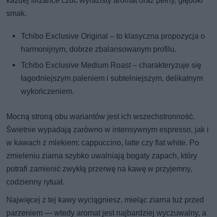
każdej filiżance czuć wyrazisty aromat oraz pełny, głęboki
smak.
Tchibo Exclusive Original – to klasyczna propozycja o
harmonijnym, dobrze zbalansowanym profilu.
Tchibo Exclusive Medium Roast – charakteryzuje się
łagodniejszym paleniem i subtelniejszym, delikatnym
wykończeniem.
Mocną stroną obu wariantów jest ich wszechstronność.
Świetnie wypadają zarówno w intensywnym espresso, jak i
w kawach z mlekiem: cappuccino, latte czy flat white. Po
zmieleniu ziarna szybko uwalniają bogaty zapach, który
potrafi zamienić zwykłą przerwę na kawę w przyjemny,
codzienny rytuał.
Najwięcej z tej kawy wyciągniesz, mieląc ziarna tuż przed
parzeniem — wtedy aromat jest najbardziej wyczuwalny, a