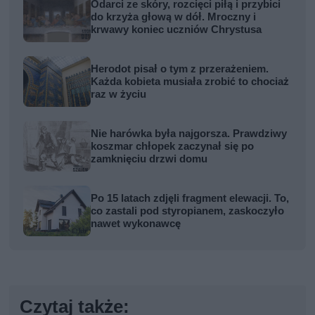
Odarci ze skóry, rozcięci piłą i przybici
do krzyża głową w dół. Mroczny i
krwawy koniec uczniów Chrystusa
Herodot pisał o tym z przerażeniem.
Każda kobieta musiała zrobić to chociaż
raz w życiu
Nie harówka była najgorsza. Prawdziwy
koszmar chłopek zaczynał się po
zamknięciu drzwi domu
Po 15 latach zdjęli fragment elewacji. To,
co zastali pod styropianem, zaskoczyło
nawet wykonawcę
Czytaj także: