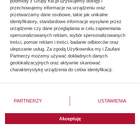
podmioty z Grupy KB.pl uzyskujemy dostęp i
Wszystkie kawy rozpuszczalne
Drugi 50% taniej
Cafe D’Or
przechowujemy informacje na urządzeniu oraz
przetwarzamy dane osobowe, takie jak unikalne
Wszystkie worki na śmieci
2+1 gratis
identyfikatory, standardowe informacje wysyłane przez
urządzenie czy dane przeglądania w celu zapewniania
spersonalizowanych reklam, wybór spersonalizowanych
treści, pomiar reklam i treści, badanie odbiorców oraz
ulepszanie usług. Za zgodą Użytkownika my i Zaufani
Partnerzy możemy używać dokładnych danych
geolokalizacyjnych oraz aktywnie skanować
charakterystykę urządzenia do celów identyfikacji.
Ponieważ cenimy Twoją prywatność, prosimy o zgodę na
korzystanie z tych technologii poprzez kliknięcie
„Akceptuję”. Zgoda jest dobrowolna i zawsze możesz ją
zmienić/wycofać klikając przycisk ustawień prywatności
PARTNERZY
USTAWIENIA
znajdujący się w lewym dolnym rogu strony. Niektóre
rodzaje przetwarzania danych nie wymagają zgody
użytkownika, ale masz prawo sprzeciwić się takiemu
Akceptuję
przetwarzaniu. Preferencje będą miały zastosowania do
innych witryn posiadających zgodę globalną.