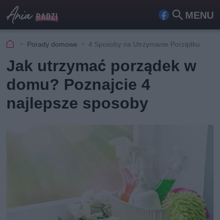
MENU
Fa
Szu
ceb
kaj
Porady domowe
4 Sposoby na Utrzymanie Porządku
ook
Jak utrzymać porządek w
domu? Poznajcie 4
najlepsze sposoby