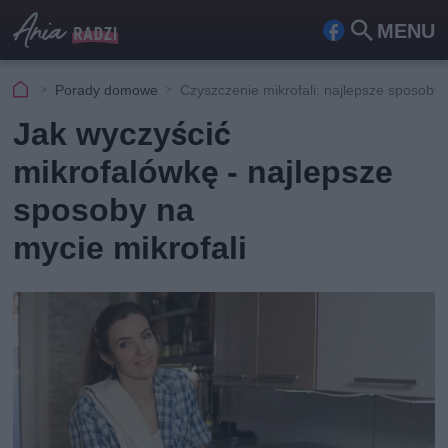
MENU
Fa
Szu
ceb
kaj
Porady domowe
Czyszczenie mikrofali: najlepsze sposoby
ook
Jak wyczyścić
mikrofalówkę - najlepsze
sposoby na
mycie mikrofali