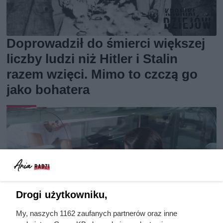
Doprowadził do śmierci większej
liczby ludzi niż Hitler i Stalin
razem wzięci. Mimo to czczą go
jako bohatera
Drogi użytkowniku,
My, naszych 1162 zaufanych partnerów oraz inne