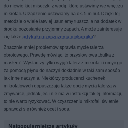
do niewielkiej miseczki z wodą, którą ustawimy we wnętrzu
mikrofali. Urządzenie ustawiamy na ok. 5 minut. Dzięki tej
metodzie o wiele łatwiej usuniemy tłuszcz, a na dodatek w
środku pozostanie przyjemny zapach. A może zainteresuje
cię także
artykuł o czyszczeniu piekarnika
?
Znacznie mniej problemów sprawia mycie talerza
obrotowego. Prawdę mówiąc, to przysłowiowa „bułka z
masłem”. Wystarczy tylko wyjąć talerz z mikrofali i umyć go
za pomocą płynu do naczyń dokładnie w taki sam sposób
jak inne naczynia. Niektórzy producenci kuchenek
mikrofalowych dopuszczają także opcję mycia talerza w
zmywarce, jednak jeśli nie ma w instrukcji takiej informacji,
to nie warto ryzykować. W czyszczeniu mikrofali świetnie
sprawdzi się również ocet i soda.
Najpopularniejsze artykuły