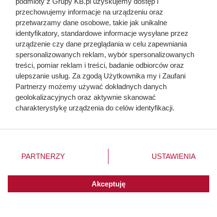
podmioty z Grupy KB.pl uzyskujemy dostęp i
przechowujemy informacje na urządzeniu oraz
przetwarzamy dane osobowe, takie jak unikalne
Dziennikarze ujawnili
identyfikatory, standardowe informacje wysyłane przez
urządzenie czy dane przeglądania w celu zapewniania
pochodzenie mięsa z Dino. Klienci
spersonalizowanych reklam, wybór spersonalizowanych
zaskoczeni
treści, pomiar reklam i treści, badanie odbiorców oraz
ulepszanie usług. Za zgodą Użytkownika my i Zaufani
Partnerzy możemy używać dokładnych danych
geolokalizacyjnych oraz aktywnie skanować
charakterystykę urządzenia do celów identyfikacji.
Ponieważ cenimy Twoją prywatność, prosimy o zgodę na
korzystanie z tych technologii poprzez kliknięcie
„Akceptuję”. Zgoda jest dobrowolna i zawsze możesz ją
zmienić/wycofać klikając przycisk ustawień prywatności
PARTNERZY
USTAWIENIA
znajdujący się w lewym dolnym rogu strony. Niektóre
rodzaje przetwarzania danych nie wymagają zgody
użytkownika, ale masz prawo sprzeciwić się takiemu
Akceptuję
przetwarzaniu. Preferencje będą miały zastosowania do
innych witryn posiadających zgodę globalną.