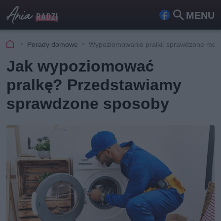
MENU
Fa
Szu
ceb
kaj
Porady domowe
Wypoziomowanie pralki: sprawdzone met
ook
Jak wypoziomować
pralkę? Przedstawiamy
sprawdzone sposoby