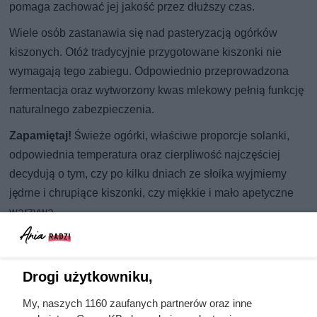
pomaga zachować jej jakość przez dłuższy czas.
Wiele osób zastanawia się nad pasteryzacją ogórków
kiszonych. Otóż tradycyjnie przygotowane kiszonki nie
wymagają tego zabiegu. Odpowiednio przeprowadzona
fermentacja oraz wytworzony kwas mlekowy pełnią funkcję
naturalnego zabezpieczenia.
Zapamiętaj!
Świeże ogórki, właściwe proporcje solanki,
odpowiednia temperatura oraz cierpliwość najczęściej
decydują o tym, czy po kilku dniach ze słoika wyjmiemy
jędrne i chrupiące kiszonki, czy miękkie i mało apetyczne
warzywa.
Drogi użytkowniku,
My, naszych 1160 zaufanych partnerów oraz inne