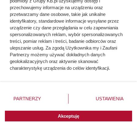
podmioty z Grupy KB.pl uzyskujemy dostęp i
przechowujemy informacje na urządzeniu oraz
przetwarzamy dane osobowe, takie jak unikalne
identyfikatory, standardowe informacje wysyłane przez
urządzenie czy dane przeglądania w celu zapewniania
spersonalizowanych reklam, wybór spersonalizowanych
treści, pomiar reklam i treści, badanie odbiorców oraz
ulepszanie usług. Za zgodą Użytkownika my i Zaufani
Partnerzy możemy używać dokładnych danych
geolokalizacyjnych oraz aktywnie skanować
charakterystykę urządzenia do celów identyfikacji.
Ponieważ cenimy Twoją prywatność, prosimy o zgodę na
korzystanie z tych technologii poprzez kliknięcie
„Akceptuję”. Zgoda jest dobrowolna i zawsze możesz ją
zmienić/wycofać klikając przycisk ustawień prywatności
PARTNERZY
USTAWIENIA
znajdujący się w lewym dolnym rogu strony. Niektóre
rodzaje przetwarzania danych nie wymagają zgody
użytkownika, ale masz prawo sprzeciwić się takiemu
Akceptuję
przetwarzaniu. Preferencje będą miały zastosowania do
innych witryn posiadających zgodę globalną.