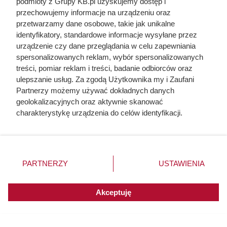
podmioty z Grupy KB.pl uzyskujemy dostęp i
przechowujemy informacje na urządzeniu oraz
przetwarzamy dane osobowe, takie jak unikalne
identyfikatory, standardowe informacje wysyłane przez
urządzenie czy dane przeglądania w celu zapewniania
spersonalizowanych reklam, wybór spersonalizowanych
treści, pomiar reklam i treści, badanie odbiorców oraz
ulepszanie usług. Za zgodą Użytkownika my i Zaufani
Partnerzy możemy używać dokładnych danych
geolokalizacyjnych oraz aktywnie skanować
charakterystykę urządzenia do celów identyfikacji.
Ponieważ cenimy Twoją prywatność, prosimy o zgodę na
korzystanie z tych technologii poprzez kliknięcie
„Akceptuję”. Zgoda jest dobrowolna i zawsze możesz ją
zmienić/wycofać klikając przycisk ustawień prywatności
PARTNERZY
USTAWIENIA
Na ile naprawdę wystarcza tona
znajdujący się w lewym dolnym rogu strony. Niektóre
rodzaje przetwarzania danych nie wymagają zgody
pelletu? Prosty przelicznik dla
użytkownika, ale masz prawo sprzeciwić się takiemu
Akceptuję
domu 140 m²
przetwarzaniu. Preferencje będą miały zastosowania do
innych witryn posiadających zgodę globalną.