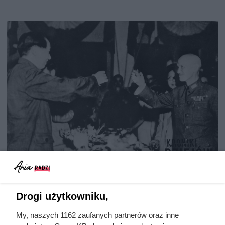
Doprowadził do śmierci większej
liczby ludzi niż Hitler i Stalin
Drogi użytkowniku,
razem wzięci. Mimo to czczą go
My, naszych 1162 zaufanych partnerów oraz inne
jako bohatera