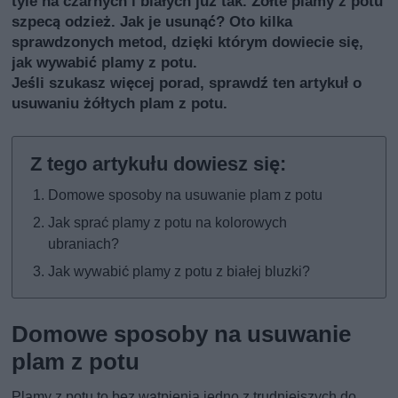
tyle na czarnych i białych już tak. Żółte plamy z potu
szpecą odzież. Jak je usunąć? Oto kilka
sprawdzonych metod, dzięki którym dowiecie się,
jak wywabić plamy z potu.
Jeśli szukasz więcej porad, sprawdź
ten artykuł o
usuwaniu żółtych plam z potu
.
Domowe sposoby na usuwanie plam z potu
Jak sprać plamy z potu na kolorowych
ubraniach?
Jak wywabić plamy z potu z białej bluzki?
Domowe sposoby na usuwanie
plam z potu
Plamy z potu to bez wątpienia jedno z trudniejszych do