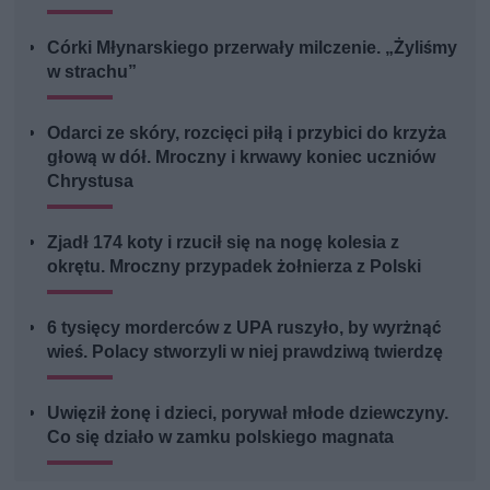
Córki Młynarskiego przerwały milczenie. „Żyliśmy
w strachu”
Odarci ze skóry, rozcięci piłą i przybici do krzyża
głową w dół. Mroczny i krwawy koniec uczniów
Chrystusa
Zjadł 174 koty i rzucił się na nogę kolesia z
okrętu. Mroczny przypadek żołnierza z Polski
6 tysięcy morderców z UPA ruszyło, by wyrżnąć
wieś. Polacy stworzyli w niej prawdziwą twierdzę
Uwięził żonę i dzieci, porywał młode dziewczyny.
Co się działo w zamku polskiego magnata