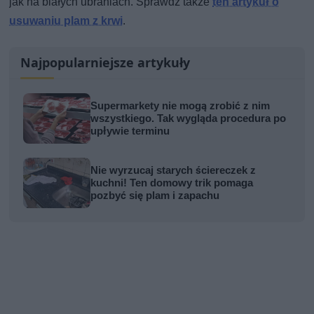
jak na białych ubraniach. Sprawdź także
ten artykuł o
usuwaniu plam z krwi
.
Najpopularniejsze artykuły
Supermarkety nie mogą zrobić z nim
wszystkiego. Tak wygląda procedura po
upływie terminu
Nie wyrzucaj starych ściereczek z
kuchni! Ten domowy trik pomaga
pozbyć się plam i zapachu