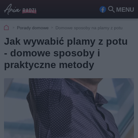
MENU
Fa
Szu
ceb
kaj
Porady domowe
Domowe sposoby na plamy z potu
ook
Jak wywabić plamy z potu
- domowe sposoby i
praktyczne metody