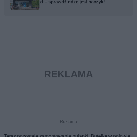
zł – sprawdź gdze jest haczyk!
Teraz pozostaje zamontowanie pułapki. Butelkę w połowie