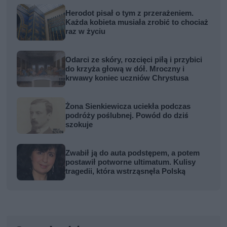
Herodot pisał o tym z przerażeniem.
Każda kobieta musiała zrobić to chociaż
raz w życiu
Odarci ze skóry, rozcięci piłą i przybici
do krzyża głową w dół. Mroczny i
krwawy koniec uczniów Chrystusa
Żona Sienkiewicza uciekła podczas
podróży poślubnej. Powód do dziś
szokuje
Zwabił ją do auta podstępem, a potem
postawił potworne ultimatum. Kulisy
tragedii, która wstrząsnęła Polską