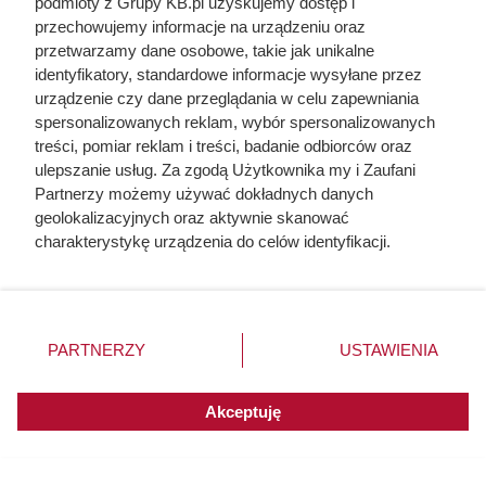
jako bohatera
podmioty z Grupy KB.pl uzyskujemy dostęp i
przechowujemy informacje na urządzeniu oraz
przetwarzamy dane osobowe, takie jak unikalne
identyfikatory, standardowe informacje wysyłane przez
urządzenie czy dane przeglądania w celu zapewniania
spersonalizowanych reklam, wybór spersonalizowanych
treści, pomiar reklam i treści, badanie odbiorców oraz
ulepszanie usług. Za zgodą Użytkownika my i Zaufani
Partnerzy możemy używać dokładnych danych
geolokalizacyjnych oraz aktywnie skanować
charakterystykę urządzenia do celów identyfikacji.
Ponieważ cenimy Twoją prywatność, prosimy o zgodę na
korzystanie z tych technologii poprzez kliknięcie
„Akceptuję”. Zgoda jest dobrowolna i zawsze możesz ją
zmienić/wycofać klikając przycisk ustawień prywatności
PARTNERZY
USTAWIENIA
znajdujący się w lewym dolnym rogu strony. Niektóre
Dziennikarze ujawnili
rodzaje przetwarzania danych nie wymagają zgody
pochodzenie mięsa z Dino. Klienci
użytkownika, ale masz prawo sprzeciwić się takiemu
Akceptuję
zaskoczeni
przetwarzaniu. Preferencje będą miały zastosowania do
innych witryn posiadających zgodę globalną.