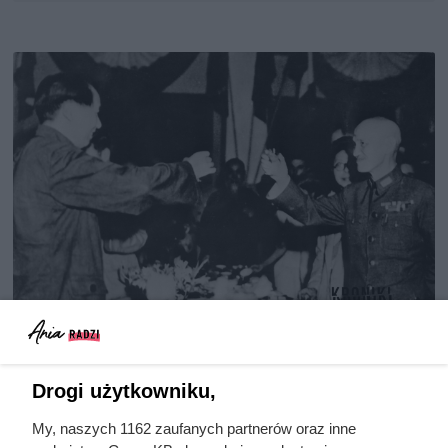
Doprowadził do śmierci większej
liczby ludzi niż Hitler i Stalin
Drogi użytkowniku,
razem wzięci. Mimo to czczą go
My, naszych 1162 zaufanych partnerów oraz inne