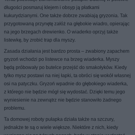
długości posmaruj klejem i obsyp ją płatkami
kukurydzianymi. One także dobrze zwabiają gryzonia. Tak
przygotowaną przynętę załóż na głębokie wiadro, opierając
na jego brzegach drewienko. O wiaderko oprzyj także
listewkę, by zrobić trap dla myszy.
Zasada działania jest bardzo prosta – zwabiony zapachem
gryzoń wchodzi po listewce na brzeg wiaderka. Myszy
będą próbowały po butelce przejść do smakołyków. Kiedy
tylko mysz postawi na niej łapki, ta obróci się wokół własnej
osi na patyczku. Gryzoń wpadnie do głębokiego wiaderka,
z którego nie będzie mógł się wydostać. Dzięki temu jego
wyniesienie na zewnątrz nie będzie stanowiło żadnego
problemu.
Ta domowej roboty pułapka działa także na szczury,
jednakże te są o wiele większe. Niektóre z nich, kiedy