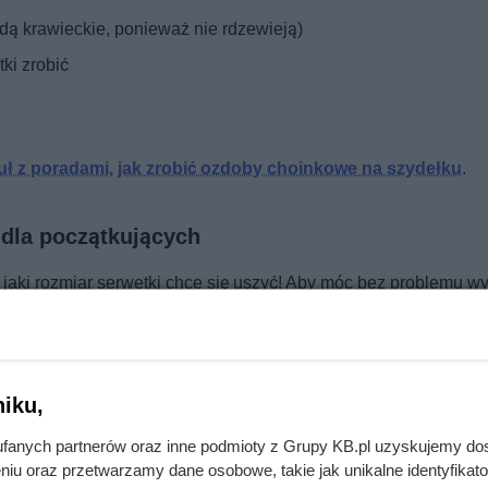
ędą krawieckie, ponieważ nie rdzewieją)
ki zrobić
kuł z poradami, jak zrobić ozdoby choinkowe na szydełku
.
 dla początkujących
 jaki rozmiar serwetki chce się uszyć! Aby móc bez problemu 
e rodzaje szydełek. Jego wybór będzie najmocniej wpływał na 
jak powinna wyglądać serwetka i wiesz, jaki powinien być jej r
 który zakupiłaś. Im grubszy on będzie, tym grubsze powinno by
u banderolą producenta. Tam wypisana będzie zazwyczaj wielk
iku,
fanych partnerów oraz inne podmioty z Grupy KB.pl uzyskujemy do
niu oraz przetwarzamy dane osobowe, takie jak unikalne identyfikat