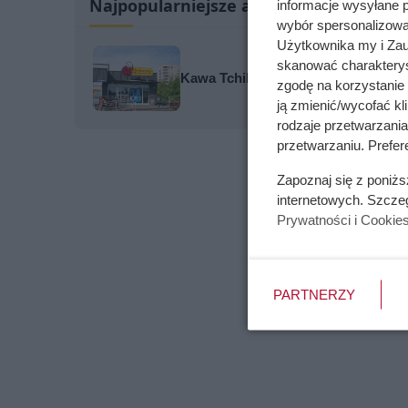
Najpopularniejsze artykuły
informacje wysyłane 
wybór spersonalizowan
Użytkownika my i Zau
skanować charakterys
Kawa Tchibo w Biedronce kosztuje 4
zgodę na korzystanie 
ją zmienić/wycofać kl
rodzaje przetwarzani
przetwarzaniu. Prefer
Zapoznaj się z poniż
internetowych. Szcze
Prywatności i Cookie
PARTNERZY