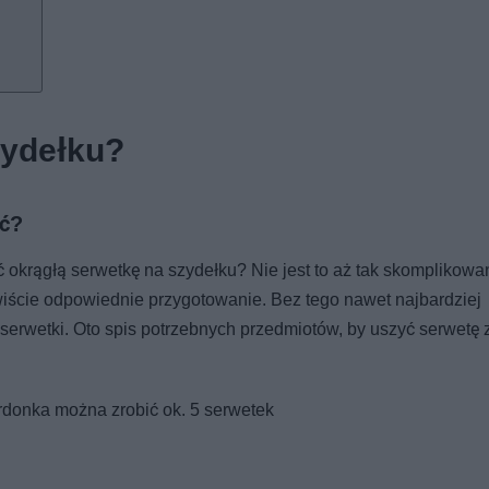
zydełku?
ać?
 okrągłą serwetkę na szydełku? Nie jest to aż tak skomplikowan
ście odpowiednie przygotowanie. Bez tego nawet najbardziej
erwetki. Oto spis potrzebnych przedmiotów, by uszyć serwetę 
rdonka można zrobić ok. 5 serwetek