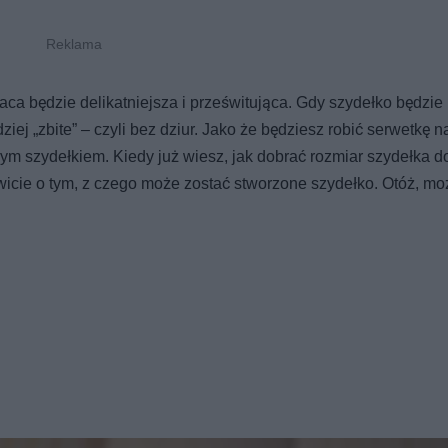
aca będzie delikatniejsza i prześwitująca. Gdy szydełko będzie
ziej „zbite” – czyli bez dziur. Jako że będziesz robić serwetkę n
zym szydełkiem. Kiedy już wiesz, jak dobrać rozmiar szydełka d
wicie o tym, z czego może zostać stworzone szydełko. Otóż, m