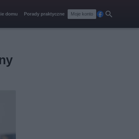
ie domu
Porady praktyczne
Moje konto
Fa
Szu
ceb
kaj
ook
zny