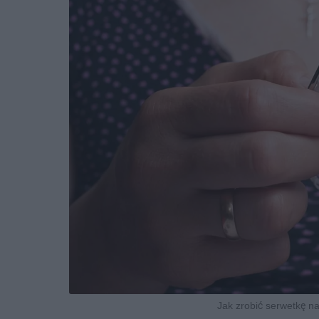
Jak zrobić serwetkę n