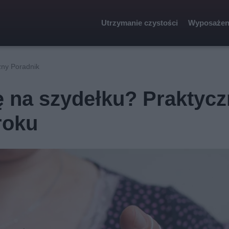
Utrzymanie czystości
Wyposażen
zny Poradnik
ę na szydełku? Praktyc
roku