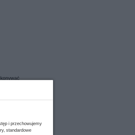
wykonywać
finalny
ozmiar?
ć
ość
stęp i przechowujemy
ory, standardowe