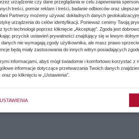
przez urządzenie czy dane przeglądania w celu zapewniania sperson
ych treści, pomiar reklam i treści, badanie odbiorców oraz ulepszan
fani Partnerzy możemy używać dokładnych danych geolokalizacyjn
tykę urządzenia do celów identyfikacji. Ponieważ cenimy Twoją pry
9,99 zł – sprawdź gdze jest haczyk!
z tych technologii poprzez kliknięcie „Akceptuję”. Zgoda jest dobro
ikając przycisk ustawień prywatności znajdujący się w lewym dolnym
a danych nie wymagają zgody użytkownika, ale masz prawo sprzeciw
encje będą miały zastosowania do innych witryn posiadających zgodę
szymi informacjami, abyś mógł świadomie i komfortowo korzystać z
gółowe informacje dotyczące przetwarzania Twoich danych znajdzi
s
oraz po kliknięciu w „Ustawienia”.
USTAWIENIA