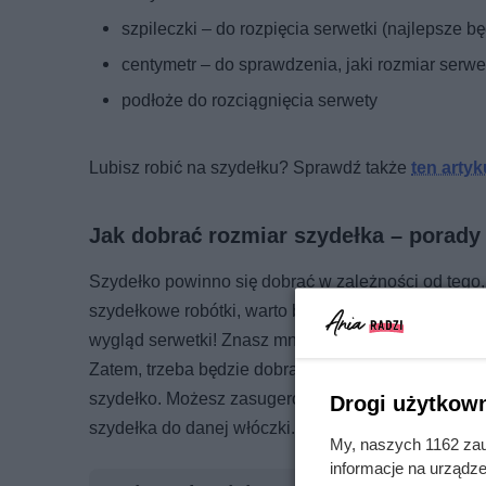
szpileczki – do rozpięcia serwetki (najlepsze b
centymetr – do sprawdzenia, jaki rozmiar serwet
podłoże do rozciągnięcia serwety
Lubisz robić na szydełku? Sprawdź także
ten arty
Jak dobrać rozmiar szydełka – porady
Szydełko powinno się dobrać w zależności od tego,
szydełkowe robótki, warto będzie poznać podstawow
wygląd serwetki! Znasz mniej więcej schemat tego, 
Zatem, trzeba będzie dobrać szydełko do kordonka,
szydełko. Możesz zasugerować się w tym przypadk
Drogi użytkown
szydełka do danej włóczki.
My, naszych 1162 zau
informacje na urządze