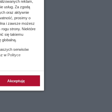
alizowanych reklam,
ie usług. Za zgodą
ych oraz aktywnie
watność, prosimy o
wolna i zawsze możesz
 rogu strony. Niektóre
ić się takiemu
 globalną.
 naszych serwisów
esz w
Polityce
Akceptuję