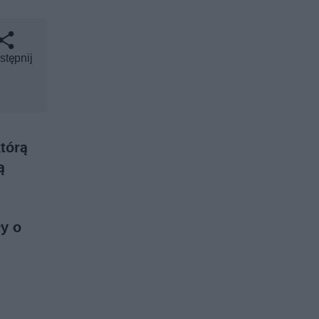
stępnij
tórą
ą
y o