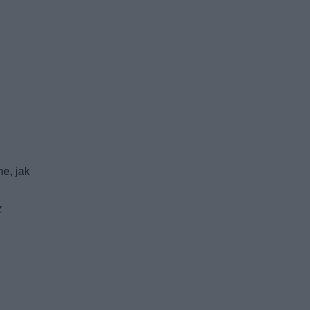
e, jak
z