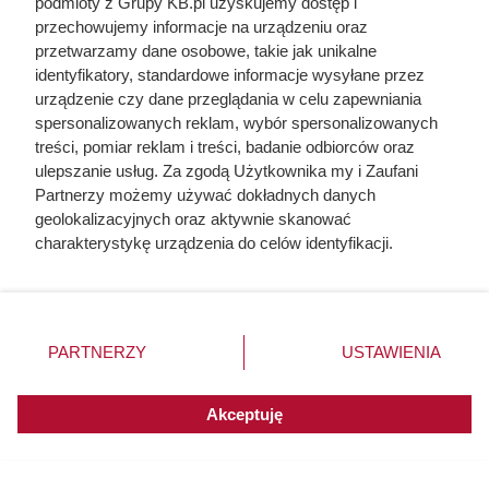
podmioty z Grupy KB.pl uzyskujemy dostęp i
przechowujemy informacje na urządzeniu oraz
przetwarzamy dane osobowe, takie jak unikalne
identyfikatory, standardowe informacje wysyłane przez
urządzenie czy dane przeglądania w celu zapewniania
spersonalizowanych reklam, wybór spersonalizowanych
treści, pomiar reklam i treści, badanie odbiorców oraz
Kat w spódnicy. Najokrutniejsza
ulepszanie usług. Za zgodą Użytkownika my i Zaufani
Partnerzy możemy używać dokładnych danych
nadzorczyni Auschwitz przed
geolokalizacyjnych oraz aktywnie skanować
egzekucją wykrzyknęła „Niech
charakterystykę urządzenia do celów identyfikacji.
Ponieważ cenimy Twoją prywatność, prosimy o zgodę na
żyje Polska!”
korzystanie z tych technologii poprzez kliknięcie
„Akceptuję”. Zgoda jest dobrowolna i zawsze możesz ją
zmienić/wycofać klikając przycisk ustawień prywatności
PARTNERZY
USTAWIENIA
znajdujący się w lewym dolnym rogu strony. Niektóre
rodzaje przetwarzania danych nie wymagają zgody
użytkownika, ale masz prawo sprzeciwić się takiemu
Akceptuję
przetwarzaniu. Preferencje będą miały zastosowania do
innych witryn posiadających zgodę globalną.