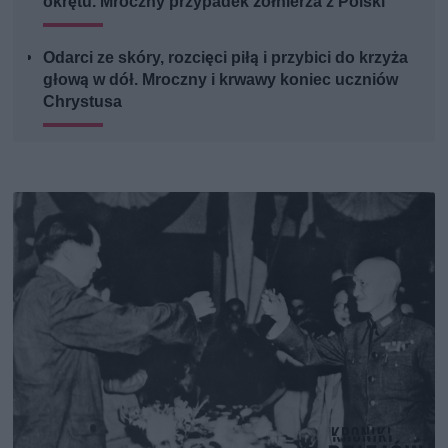
okrętu. Mroczny przypadek żołnierza z Polski
Odarci ze skóry, rozcięci piłą i przybici do krzyża
głową w dół. Mroczny i krwawy koniec uczniów
Chrystusa