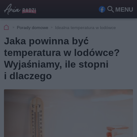
MENU
Fa
Szu
ceb
kaj
Porady domowe
Idealna temperatura w lodówce
ook
Jaka powinna być
temperatura w lodówce?
Wyjaśniamy, ile stopni
i dlaczego