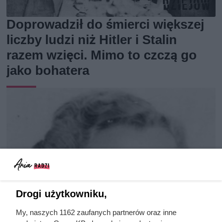
Doprowadził do śmierci większej
liczby ludzi niż Hitler i Stalin
razem wzięci. Mimo to czczą go
jako bohatera
Drogi użytkowniku,
My, naszych 1162 zaufanych partnerów oraz inne