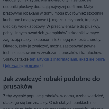
widocznych skrzydeł. Nie mówiąc o tym, że dorosłe
osobniki pluskwy dorastają najwyżej do 6 mm. Małymi
brązowymi robakami w domu mogą być również szkodniki
kuchenne i magazynowe t.j. mącznik młynarek, trojszyk
ulec czy wołek zbożowy. W przeciwieństwie do pluskwy,
pchły i innych owadzich „wampirków” szkodniki w mące
zagrażają naszym zapasom i też mogą roznosić choroby.
Dlatego, żeby je zwalczyć, można zastosować pewne
techniki stosowane w zwalczaniu prusaków i karaluchów.
Sprawdź także
ten artykuł z informacjami, skąd się biorą
i jak zwalczać prusaki
.
Jak zwalczyć robaki podobne do
prusaków
Żeby wytępić populację robaków w domu, trzeba wiedzieć,
dlaczego się tam znalazły. O ich słabych punktach nie