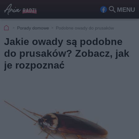
MENU
Fa
Szu
ceb
kaj
Porady domowe
Podobne owady do prusaków
ook
Jakie owady są podobne
do prusaków? Zobacz, jak
je rozpoznać