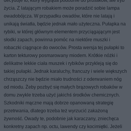
decyduje to, który wygląda podobnie do prusaków, ale tryb
życia. Z latającym robakiem może poradzić sobie lampa
owadobójcza. W przypadku owadów, które nie latają i
unikają światła, będzie jednak mało użyteczna. Pułapka na
rybiki, w której głównym elementem przyciągającym jest
słodki zapach, powinna pomóc na niektóre muszki i
robaczki ciągnące do owoców. Prosta wersja tej pułapki to
karton tekturowy posmarowany miodem. Krótkie nóżki i
delikatne lekkie ciała muszek i rybików przykleją się do
takiej pułapki. Jednak karaluchy, francuzy i wiele większych
chrząszczy nie będzie miało trudności z oderwaniem nóg
od miodu. Żeby pozbyć się małych brązowych robaków w
domu zwykle trzeba użyć jakichś środków chemicznych.
Szkodniki mączne mają dobrze opanowaną strategię
przetrwania, dlatego trzeba też wyrzucić zakażoną
żywność. Owady te, podobnie jak karaczany, zniechęca
konkretny zapach np. octu, lawendy czy kocimiętki. Jeżeli