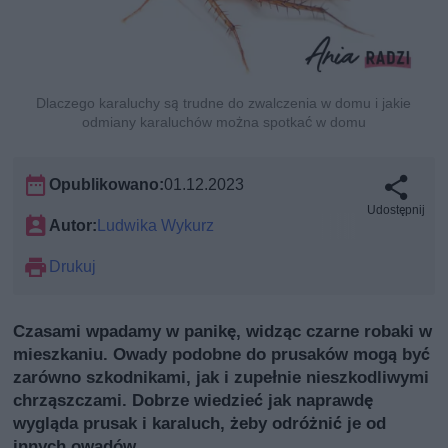
Dlaczego karaluchy są trudne do zwalczenia w domu i jakie
odmiany karaluchów można spotkać w domu
Opublikowano:
01.12.2023
Udostępnij
Autor:
Ludwika Wykurz
Drukuj
Czasami wpadamy w panikę, widząc czarne robaki w
mieszkaniu. Owady podobne do prusaków mogą być
zarówno szkodnikami, jak i zupełnie nieszkodliwymi
chrząszczami. Dobrze wiedzieć jak naprawdę
wygląda prusak i karaluch, żeby odróżnić je od
innych owadów.