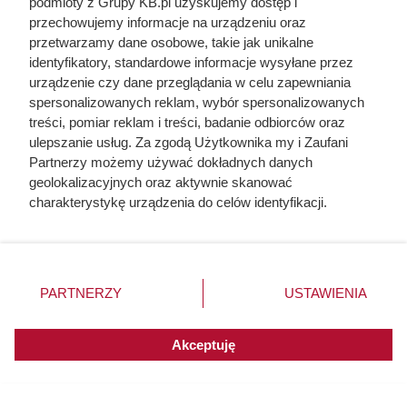
podmioty z Grupy KB.pl uzyskujemy dostęp i
przechowujemy informacje na urządzeniu oraz
przetwarzamy dane osobowe, takie jak unikalne
identyfikatory, standardowe informacje wysyłane przez
urządzenie czy dane przeglądania w celu zapewniania
spersonalizowanych reklam, wybór spersonalizowanych
treści, pomiar reklam i treści, badanie odbiorców oraz
ulepszanie usług. Za zgodą Użytkownika my i Zaufani
Partnerzy możemy używać dokładnych danych
geolokalizacyjnych oraz aktywnie skanować
charakterystykę urządzenia do celów identyfikacji.
Ponieważ cenimy Twoją prywatność, prosimy o zgodę na
korzystanie z tych technologii poprzez kliknięcie
„Akceptuję”. Zgoda jest dobrowolna i zawsze możesz ją
zmienić/wycofać klikając przycisk ustawień prywatności
PARTNERZY
USTAWIENIA
znajdujący się w lewym dolnym rogu strony. Niektóre
rodzaje przetwarzania danych nie wymagają zgody
użytkownika, ale masz prawo sprzeciwić się takiemu
Akceptuję
przetwarzaniu. Preferencje będą miały zastosowania do
innych witryn posiadających zgodę globalną.