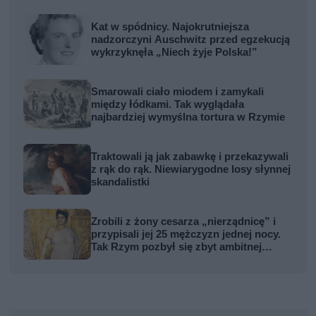
Kat w spódnicy. Najokrutniejsza
nadzorczyni Auschwitz przed egzekucją
wykrzyknęła „Niech żyje Polska!”
Smarowali ciało miodem i zamykali
między łódkami. Tak wyglądała
najbardziej wymyślna tortura w Rzymie
Traktowali ją jak zabawkę i przekazywali
z rąk do rąk. Niewiarygodne losy słynnej
skandalistki
Zrobili z żony cesarza „nierządnicę” i
przypisali jej 25 mężczyzn jednej nocy.
Tak Rzym pozbył się zbyt ambitnej
kobiety