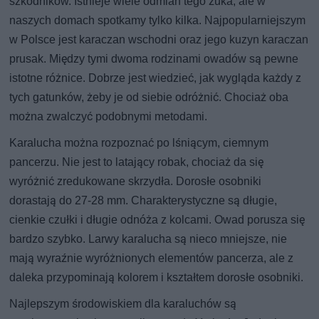
szkodników. Istnieje wiele odmian tego żuka, ale w
naszych domach spotkamy tylko kilka. Najpopularniejszym
w Polsce jest karaczan wschodni oraz jego kuzyn karaczan
prusak. Między tymi dwoma rodzinami owadów są pewne
istotne różnice. Dobrze jest wiedzieć, jak wygląda każdy z
tych gatunków, żeby je od siebie odróżnić. Chociaż oba
można zwalczyć podobnymi metodami.
Karalucha można rozpoznać po lśniącym, ciemnym
pancerzu. Nie jest to latający robak, chociaż da się
wyróżnić zredukowane skrzydła. Dorosłe osobniki
dorastają do 27-28 mm. Charakterystyczne są długie,
cienkie czułki i długie odnóża z kolcami. Owad porusza się
bardzo szybko. Larwy karalucha są nieco mniejsze, nie
mają wyraźnie wyróżnionych elementów pancerza, ale z
daleka przypominają kolorem i kształtem dorosłe osobniki.
Najlepszym środowiskiem dla karaluchów są