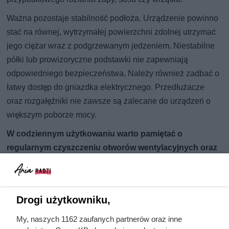
Ważna pozostaje stabilność podłoża. Urządzenie powinno
stać na równej, wytrzymałej powierzchni zdolnej utrzymać
jego ciężar wraz z podgrzewanym jedzeniem. Niestabilne
półki lub prowizoryczne podstawki nie zapewniają
odpowiedniego bezpieczeństwa. Należy również zadbać o
łatwy dostęp do gniazdka elektrycznego. Przedłużacze
oraz rozgałęźniki nie zawsze są zalecane do urządzeń o
większym poborze mocy.
W codziennym użytkowaniu warto pamiętać o
regularnym czyszczeniu otworów wentylacyjnych oraz
wnętrza urządzenia. Nagromadzony tłuszcz i resztki
jedzenia mogą nie tylko powodować nieprzyjemny
zapach, ale również utrudniać odprowadzanie ciepła.
Drogi użytkowniku,
My, naszych 1162 zaufanych partnerów oraz inne