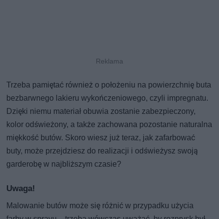
Trzeba pamiętać również o położeniu na powierzchnię buta
bezbarwnego lakieru wykończeniowego, czyli impregnatu.
Dzięki niemu materiał obuwia zostanie zabezpieczony,
kolor odświeżony, a także zachowana pozostanie naturalna
miękkość butów. Skoro wiesz już teraz, jak zafarbować
buty, może przejdziesz do realizacji i odświeżysz swoją
garderobę w najbliższym czasie?
Uwaga!
Malowanie butów może się różnić w przypadku użycia
farby w sprayu – trzeba wówczas uważać, by rozprysk był