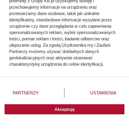
podmioty z Grupy KB.pl uzyskujemy dostęp i
przechowujemy informacje na urządzeniu oraz
przetwarzamy dane osobowe, takie jak unikalne
identyfikatory, standardowe informacje wysyłane przez
urządzenie czy dane przeglądania w celu zapewniania
spersonalizowanych reklam, wybór spersonalizowanych
Na ile naprawdę wystarcza tona
treści, pomiar reklam i treści, badanie odbiorców oraz
pelletu? Prosty przelicznik dla
ulepszanie usług. Za zgodą Użytkownika my i Zaufani
Partnerzy możemy używać dokładnych danych
domu 140 m²
geolokalizacyjnych oraz aktywnie skanować
charakterystykę urządzenia do celów identyfikacji.
Ponieważ cenimy Twoją prywatność, prosimy o zgodę na
korzystanie z tych technologii poprzez kliknięcie
„Akceptuję”. Zgoda jest dobrowolna i zawsze możesz ją
zmienić/wycofać klikając przycisk ustawień prywatności
PARTNERZY
USTAWIENIA
znajdujący się w lewym dolnym rogu strony. Niektóre
rodzaje przetwarzania danych nie wymagają zgody
użytkownika, ale masz prawo sprzeciwić się takiemu
Akceptuję
przetwarzaniu. Preferencje będą miały zastosowania do
innych witryn posiadających zgodę globalną.