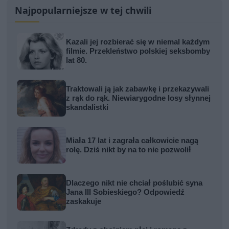
Najpopularniejsze w tej chwili
Kazali jej rozbierać się w niemal każdym
filmie. Przekleństwo polskiej seksbomby
lat 80.
Traktowali ją jak zabawkę i przekazywali
z rąk do rąk. Niewiarygodne losy słynnej
skandalistki
Miała 17 lat i zagrała całkowicie nagą
rolę. Dziś nikt by na to nie pozwolił
Dlaczego nikt nie chciał poślubić syna
Jana III Sobieskiego? Odpowiedź
zaskakuje