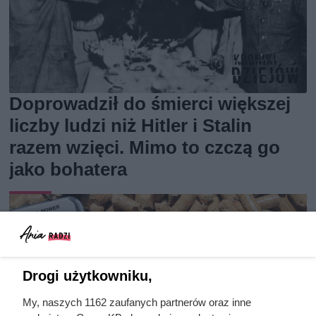
Doprowadził do śmierci większej
liczby ludzi niż Hitler i Stalin
razem wzięci. Mimo to czczą go
jako bohatera
Drogi użytkowniku,
My, naszych 1162 zaufanych partnerów oraz inne