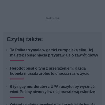
Czytaj także:
Ta Polka trzymała w garści europejską elitę. Jej
majątek i osiągnięcia przyprawiają o zawrót głowy
Herodot pisał o tym z przerażeniem. Każda
kobieta musiała zrobić to chociaż raz w życiu
6 tysięcy morderców z UPA ruszyło, by wyrżnąć
wieś. Polacy stworzyli w niej prawdziwą twierdzę
Odarci ze skóry, rozcięci piłą i przybici do krzyża