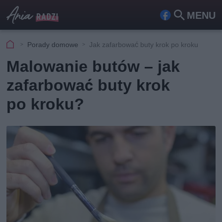
MENU
Fa
Szu
ceb
kaj
Porady domowe
Jak zafarbować buty krok po kroku
ook
Malowanie butów – jak
zafarbować buty krok
po kroku?