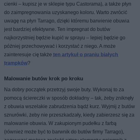
cienki – kupisz je w sklepie typu Castorama), a także płyn
do zaimpregnowania uzyskanego koloru. Warto zwrócić
uwagę na płyn Tarrago, dzięki któremu barwienie obuwia
jest bardziej efektywne. Ten impregnat do butów
najkorzystniej będzie kupić w sprayu – lepiej będzie go
później przechowywać i korzystać z niego. A może
zainteresuje cię także
ten artykuł o praniu białych
trampków
?
Malowanie butów krok po kroku
Na dobry początek przetrzyj swoje buty. Wykonaj to za
pomocą ściereczki w sposób dokładny – tak, żeby zniknęły
z obuwia wszelakie zabrudzenia bądź kurz. Wyjmij z butów
sznurówki, żeby nie przeszkadzały, kiedy zabierzesz się za
malowanie obuwia. W zakupionym pudełku z farbą
(również może być to barwnik do butów firmy Tarrago),