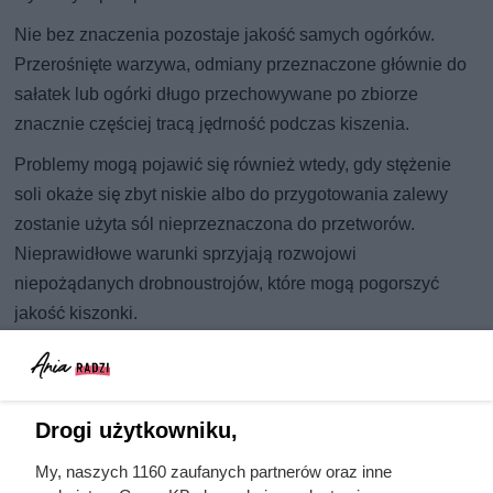
Nie bez znaczenia pozostaje jakość samych ogórków.
Przerośnięte warzywa, odmiany przeznaczone głównie do
sałatek lub ogórki długo przechowywane po zbiorze
znacznie częściej tracą jędrność podczas kiszenia.
Problemy mogą pojawić się również wtedy, gdy stężenie
soli okaże się zbyt niskie albo do przygotowania zalewy
zostanie użyta sól nieprzeznaczona do przetworów.
Nieprawidłowe warunki sprzyjają rozwojowi
niepożądanych drobnoustrojów, które mogą pogorszyć
jakość kiszonki.
Jeżeli ogórki mają nieprzyjemny zapach, widoczne
oznaki pleśni, śluzowatą konsystencję lub inne wyraźne
oznaki zepsucia, nie należy ich spożywać. Takie
Drogi użytkowniku,
przetwory trzeba wyrzucić.
My, naszych 1160 zaufanych partnerów oraz inne