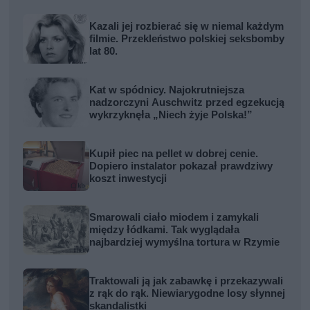
Kazali jej rozbierać się w niemal każdym
filmie. Przekleństwo polskiej seksbomby
lat 80.
Kat w spódnicy. Najokrutniejsza
nadzorczyni Auschwitz przed egzekucją
wykrzyknęła „Niech żyje Polska!”
Kupił piec na pellet w dobrej cenie.
Dopiero instalator pokazał prawdziwy
koszt inwestycji
Smarowali ciało miodem i zamykali
między łódkami. Tak wyglądała
najbardziej wymyślna tortura w Rzymie
Traktowali ją jak zabawkę i przekazywali
z rąk do rąk. Niewiarygodne losy słynnej
skandalistki