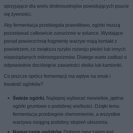
sprzyjające dla wielu drobnoustrojów powodujących psucie
się żywności.
Aby fermentacja przebiegała prawidłowo, ogórki muszą
pozostawać całkowicie zanurzone w solance. Wystające
ponad powierzchnię fragmenty warzyw mają kontakt z
powietrzem, co zwiększa ryzyko rozwoju pleśni lub innych
niepożądanych mikroorganizmów. Dlatego warto zadbać o
odpowiednie dociśnięcie zawartości słoika lub kamionki.
Co jeszcze oprócz fermentacji ma wpływ na smak i
trwałość ogórków?
Świeże ogórki.
Najlepiej wybierać niewielkie, jędrne
ogórki gruntowe o podobnej wielkości. Dzięki temu
fermentacja przebiegnie równomiernie, a wszystkie
warzywa osiągną podobny stopień ukiszenia.
Namaczanie ogórków.
Dobrym zwyczajem jest