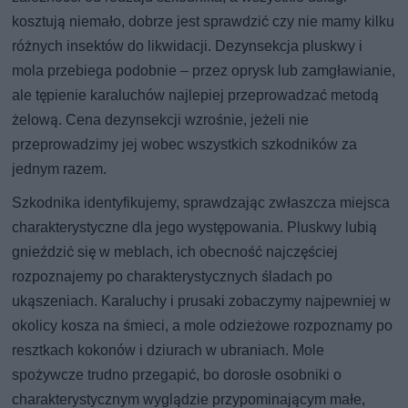
kosztują niemało, dobrze jest sprawdzić czy nie mamy kilku
różnych insektów do likwidacji. Dezynsekcja pluskwy i
mola przebiega podobnie – przez oprysk lub zamgławianie,
ale tępienie karaluchów najlepiej przeprowadzać metodą
żelową. Cena dezynsekcji wzrośnie, jeżeli nie
przeprowadzimy jej wobec wszystkich szkodników za
jednym razem.
Szkodnika identyfikujemy, sprawdzając zwłaszcza miejsca
charakterystyczne dla jego występowania. Pluskwy lubią
gnieździć się w meblach, ich obecność najczęściej
rozpoznajemy po charakterystycznych śladach po
ukąszeniach. Karaluchy i prusaki zobaczymy najpewniej w
okolicy kosza na śmieci, a mole odzieżowe rozpoznamy po
resztkach kokonów i dziurach w ubraniach. Mole
spożywcze trudno przegapić, bo dorosłe osobniki o
charakterystycznym wyglądzie przypominającym małe,