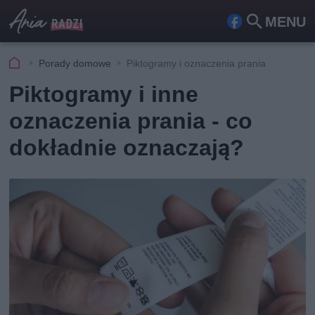
MENU
Fa
Szu
ceb
kaj
Porady domowe
Piktogramy i oznaczenia prania
ook
Piktogramy i inne
oznaczenia prania - co
dokładnie oznaczają?