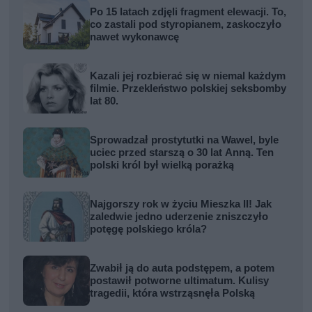
Po 15 latach zdjęli fragment elewacji. To,
co zastali pod styropianem, zaskoczyło
nawet wykonawcę
Kazali jej rozbierać się w niemal każdym
filmie. Przekleństwo polskiej seksbomby
lat 80.
Sprowadzał prostytutki na Wawel, byle
uciec przed starszą o 30 lat Anną. Ten
polski król był wielką porażką
Najgorszy rok w życiu Mieszka II! Jak
zaledwie jedno uderzenie zniszczyło
potęgę polskiego króla?
Zwabił ją do auta podstępem, a potem
postawił potworne ultimatum. Kulisy
tragedii, która wstrząsnęła Polską