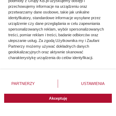
podmioty z Grupy KB.pl uzyskujemy dostęp i
Wskoczyła w suknie i odparła zbrojny najazd na
przechowujemy informacje na urządzeniu oraz
Zamość. Kim była najodważniejsza magnatka XVII
przetwarzamy dane osobowe, takie jak unikalne
wieku?
identyfikatory, standardowe informacje wysyłane przez
urządzenie czy dane przeglądania w celu zapewniania
spersonalizowanych reklam, wybór spersonalizowanych
treści, pomiar reklam i treści, badanie odbiorców oraz
ulepszanie usług. Za zgodą Użytkownika my i Zaufani
Partnerzy możemy używać dokładnych danych
geolokalizacyjnych oraz aktywnie skanować
charakterystykę urządzenia do celów identyfikacji.
Ponieważ cenimy Twoją prywatność, prosimy o zgodę na
korzystanie z tych technologii poprzez kliknięcie
„Akceptuję”. Zgoda jest dobrowolna i zawsze możesz ją
zmienić/wycofać klikając przycisk ustawień prywatności
PARTNERZY
USTAWIENIA
znajdujący się w lewym dolnym rogu strony. Niektóre
rodzaje przetwarzania danych nie wymagają zgody
użytkownika, ale masz prawo sprzeciwić się takiemu
Akceptuję
przetwarzaniu. Preferencje będą miały zastosowania do
innych witryn posiadających zgodę globalną.