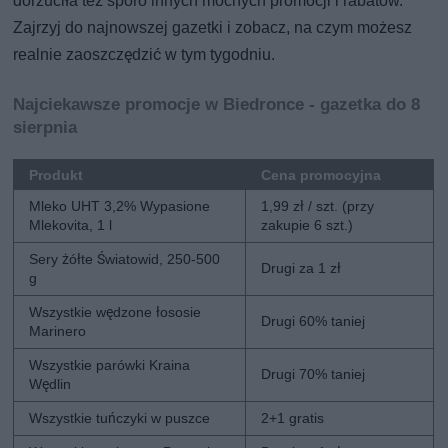
dorzuciła też sporo innych mocnych promocji i rabatów.
Zajrzyj do najnowszej gazetki i zobacz, na czym możesz
realnie zaoszczędzić w tym tygodniu.
Najciekawsze promocje w Biedronce - gazetka do 8
sierpnia
Produkt
Cena promocyjna
Mleko UHT 3,2% Wypasione
1,99 zł / szt. (przy
Mlekovita, 1 l
zakupie 6 szt.)
Sery żółte Światowid, 250-500
Drugi za 1 zł
g
Wszystkie wędzone łososie
Drugi 60% taniej
Marinero
Wszystkie parówki Kraina
Drugi 70% taniej
Wędlin
Wszystkie tuńczyki w puszce
2+1 gratis