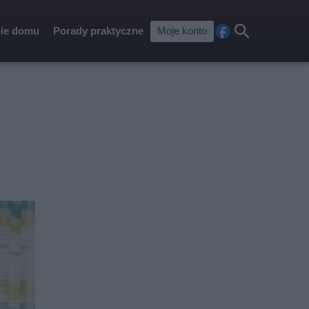
ie domu
Porady praktyczne
Moje konto
Fa
Szu
ceb
kaj
ook