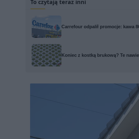
To czytają teraz inni
Carrefour odpalił promocje: kawa 80
Koniec z kostką brukową? Te nawier