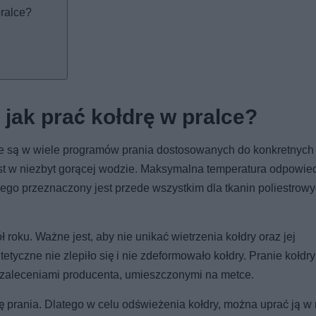
pralce?
- jak prać kołdrę w pralce?
 są w wiele programów prania dostosowanych do konkretnych 
st w niezbyt gorącej wodzie. Maksymalna temperatura odpowie
znego przeznaczony jest przede wszystkim dla tkanin poliestrow
ł roku. Ważne jest, aby nie unikać wietrzenia kołdry oraz jej
etyczne nie zlepiło się i nie zdeformowało kołdry. Pranie kołdry
z zaleceniami producenta, umieszczonymi na metce.
 prania. Dlatego w celu odświeżenia kołdry, można uprać ją w 