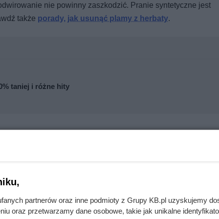
 odwirowanie nie powinny zaszkodzić. Pranie syntetyczne jest
rawdź także
porady, jak usunąć plamy z herbaty
.
% taniej i różne hity
iku,
fanych partnerów oraz inne podmioty z Grupy KB.pl uzyskujemy do
niu oraz przetwarzamy dane osobowe, takie jak unikalne identyfikat