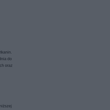
tkanin.
dnia do
ych oraz
niższej