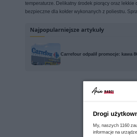
temperaturze. Delikatny środek piorący oraz lekkie
bezpieczne dla kołder wykonanych z poliestru. Sp
Najpopularniejsze artykuły
Carrefour odpalił promocje: kawa 80
Drogi użytkown
My, naszych 1160 zau
informacje na urządze