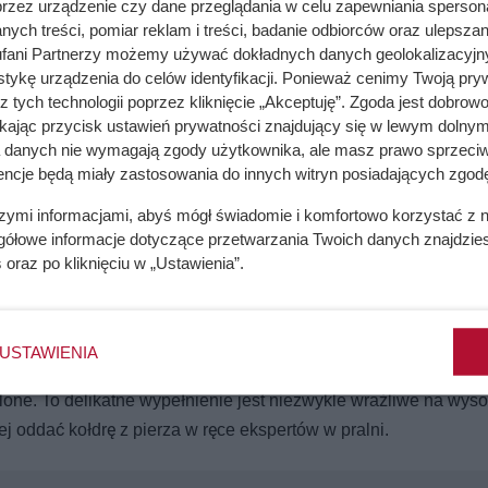
przez urządzenie czy dane przeglądania w celu zapewniania sperson
ych treści, pomiar reklam i treści, badanie odbiorców oraz ulepszan
fani Partnerzy możemy używać dokładnych danych geolokalizacyjn
tykę urządzenia do celów identyfikacji. Ponieważ cenimy Twoją pry
z tych technologii poprzez kliknięcie „Akceptuję”. Zgoda jest dobro
ikając przycisk ustawień prywatności znajdujący się w lewym dolnym
a danych nie wymagają zgody użytkownika, ale masz prawo sprzeciw
encje będą miały zastosowania do innych witryn posiadających zgodę
zki z pierza?
szymi informacjami, abyś mógł świadomie i komfortowo korzystać z
gółowe informacje dotyczące przetwarzania Twoich danych znajdzi
s
oraz po kliknięciu w „Ustawienia”.
enia. Na dodatek sporo droższy niż syntetyczne wypełnienie kołd
zki z pierza, lepiej się za to nie zabierajmy. Nieumiejętne prani
jest także, aby prać je osobno.
USTAWIENIA
nta dotyczące prania są bardzo ważne. Może bowiem okazać się
lone. To delikatne wypełnienie jest niezwykle wrażliwe na wys
j oddać kołdrę z pierza w ręce ekspertów w pralni.