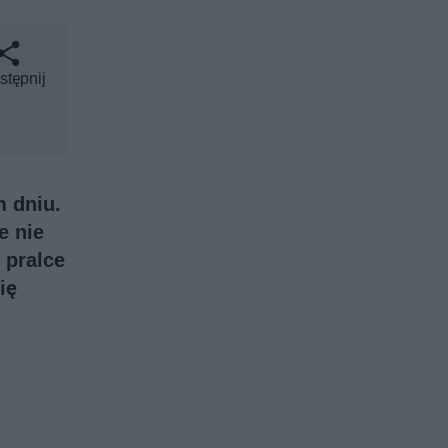
stępnij
m dniu.
e nie
 pralce
ię