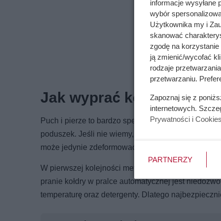
informacje wysyłane 
wybór spersonalizowan
Użytkownika my i Zau
skanować charakterys
zgodę na korzystanie 
ją zmienić/wycofać kl
rodzaje przetwarzani
przetwarzaniu. Prefer
Jak wyprać kołdrę i podus
Zapoznaj się z poniż
internetowych. Szcze
Prywatności i Cookie
Puch i pierze to bardzo specyficzny rodzaj wypełni
poduszek. Jeśli nie wiemy, jak wyprać kołdrę i podus
może jedynie zdeformować kołdrę i poduszki. Ważne 
PARTNERZY
W pierwszej kolejności metka. Informacje produce
pranie kołdry w pralce automatycznej jest niedozwo
temperaturę oraz detergenty. Dlatego najbezpiecznie