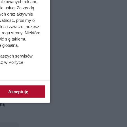
alizowanych reklam,
ie usług. Za zgodą
ych oraz aktywnie
watność, prosimy o
wolna i zawsze możesz
 rogu strony. Niektóre
ić się takiemu
 globalną.
 naszych serwisów
esz w
Polityce
er i
e kołdry
Akceptuję
, że
oką