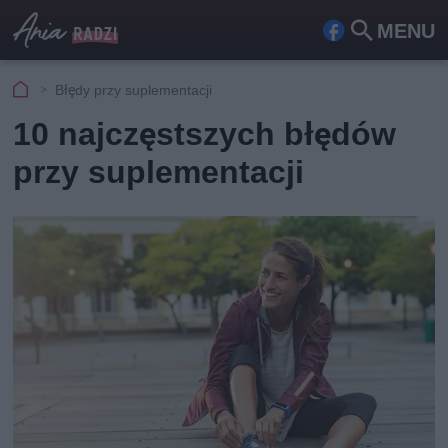
MENU
Fa
Szu
ceb
kaj
Błędy przy suplementacji
ook
10 najczęstszych błędów
przy suplementacji