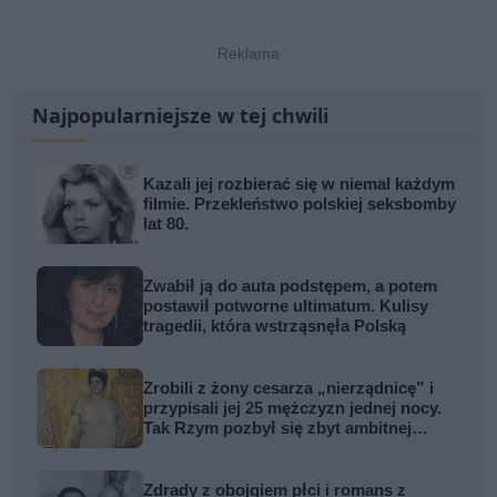
Najpopularniejsze w tej chwili
Kazali jej rozbierać się w niemal każdym
filmie. Przekleństwo polskiej seksbomby
lat 80.
Zwabił ją do auta podstępem, a potem
postawił potworne ultimatum. Kulisy
tragedii, która wstrząsnęła Polską
Zrobili z żony cesarza „nierządnicę” i
przypisali jej 25 mężczyzn jednej nocy.
Tak Rzym pozbył się zbyt ambitnej
kobiety
Zdrady z obojgiem płci i romans z