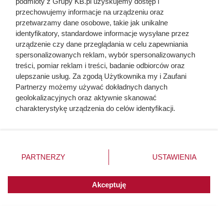
podmioty z Grupy KB.pl uzyskujemy dostęp i
przechowujemy informacje na urządzeniu oraz
przetwarzamy dane osobowe, takie jak unikalne
identyfikatory, standardowe informacje wysyłane przez
urządzenie czy dane przeglądania w celu zapewniania
spersonalizowanych reklam, wybór spersonalizowanych
treści, pomiar reklam i treści, badanie odbiorców oraz
ulepszanie usług. Za zgodą Użytkownika my i Zaufani
Partnerzy możemy używać dokładnych danych
Kat w spódnicy. Najokrutniejsza
geolokalizacyjnych oraz aktywnie skanować
charakterystykę urządzenia do celów identyfikacji.
nadzorczyni Auschwitz przed
Ponieważ cenimy Twoją prywatność, prosimy o zgodę na
egzekucją wykrzyknęła „Niech
korzystanie z tych technologii poprzez kliknięcie
żyje Polska!”
„Akceptuję”. Zgoda jest dobrowolna i zawsze możesz ją
zmienić/wycofać klikając przycisk ustawień prywatności
PARTNERZY
USTAWIENIA
znajdujący się w lewym dolnym rogu strony. Niektóre
rodzaje przetwarzania danych nie wymagają zgody
użytkownika, ale masz prawo sprzeciwić się takiemu
Akceptuję
przetwarzaniu. Preferencje będą miały zastosowania do
innych witryn posiadających zgodę globalną.