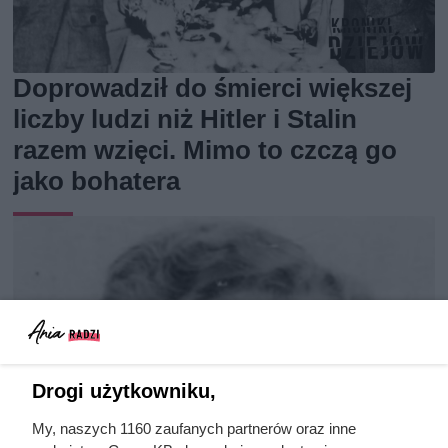
Doprowadził do śmierci większej
liczby ludzi niż Hitler i Stalin
razem wzięci. Mimo to czczą go
jako bohatera
Drogi użytkowniku,
My, naszych 1160 zaufanych partnerów oraz inne