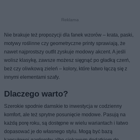
Nie brakuje też propozycji dla fanek wzorów – krata, paski,
motywy roślinne czy geometryczne printy sprawiają, że
nawet najprostszy outfit zyskuje modowy akcent. A jeśli
wolisz klasykę, zawsze możesz sięgnąć po gładką czerń,
beż czy oliwkową zieleń – kolory, które łatwo łączą się z
innymi elementami szafy.
Dlaczego warto?
Szerokie spodnie damskie to inwestycja w codzienny
komfort, ale też sprytne posunięcie modowe. Pasują na
każdą porę roku, są dostępne w wielu wariantach i łatwo
dopasować je do własnego stylu. Mogą być bazą
kapsułowej garderoby albo ciekawym dodatkiem do