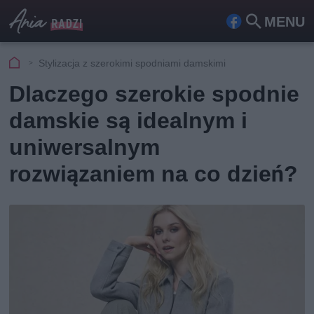
MENU
Fa
Szu
ceb
kaj
Stylizacja z szerokimi spodniami damskimi
ook
Dlaczego szerokie spodnie
damskie są idealnym i
uniwersalnym
rozwiązaniem na co dzień?