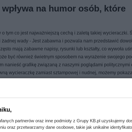
ą wpływa na humor osób, które
 o tym co jest najważniejszą cechą i zaletą takiej wycieraczki.
ę i żadnej wady - Jest zabawna i pozwala nam przedstawić dowol
 często mają zabawne napisy, rysunki lub kształty, co wywoła u
może być również świetnym sposobem na wyrażenie swojego po
m nanieść grafikę związaną z naszymi poglądami politycznymi 
ną wycieraczkę zamiast sztampowej i nudnej, możemy pokaza
my się bawić i nie boimy się mówić swojego zdania. W ten spos
który nie tylko spełnia swoją funkcję, czyli utrzymanie czystoś
iku,
 wycieraczkę
fanych partnerów oraz inne podmioty z Grupy KB.pl uzyskujemy do
niu oraz przetwarzamy dane osobowe, takie jak unikalne identyfikat
 do specjalistów np.:
https://fotobloki.pl/gadzety-na-prezent/wyc