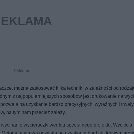
aczce, można zastosować kilka technik, w zależności od rodzaj
 Jednym z najpopularniejszych sposobów jest drukowanie na wyc
pozwala na uzyskanie bardzo precyzyjnych, wyraźnych i trwałyc
ów, na tym nam przecież zależy.
b wycinanie wycieraczki według specjalnego projektu. Wycięci
lc. Metoda laserowa pozwala na uzyskanie bardziej trójwymiaro