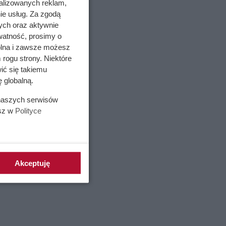
alizowanych reklam,
że
ie usług. Za zgodą
ych oraz aktywnie
watność, prosimy o
wolna i zawsze możesz
 rogu strony. Niektóre
ić się takiemu
 globalną.
 naszych serwisów
esz w
Polityce
Akceptuję