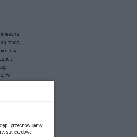
 Śmieszna
ną rzecz,
śmiech na
czucia
czy
ć, że
ób
ci w
stęp i przechowujemy
ory, standardowe
ieraczka-