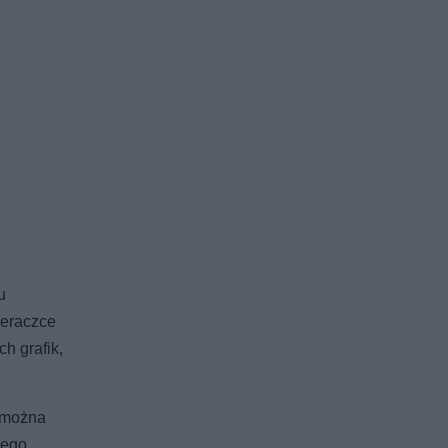
u
ieraczce
h grafik,
a można
wego