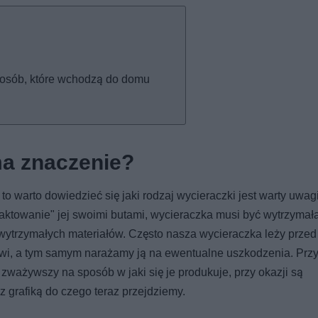
 osób, które wchodzą do domu
ma znaczenie?
o warto dowiedzieć się jaki rodzaj wycieraczki jest warty uwag
aktowanie" jej swoimi butami, wycieraczka musi być wytrzymała
ytrzymałych materiałów. Często nasza wycieraczka leży przed
wi, a tym samym narażamy ją na ewentualne uszkodzenia. Przyj
ważywszy na sposób w jaki się je produkuje, przy okazji są
z grafiką do czego teraz przejdziemy.