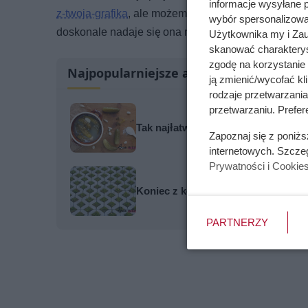
informacje wysyłane 
z-twoja-grafika
, ale możemy tutaj w skrócie napisać
wybór spersonalizowan
doskonale nadaje się ona na prezent, kto nie chcia
Użytkownika my i Zau
skanować charakterys
zgodę na korzystanie 
Najpopularniejsze artykuły
ją zmienić/wycofać kl
rodzaje przetwarzani
przetwarzaniu. Prefer
Tak najłatwiej zepsuć ogórki kiszon
Zapoznaj się z poniż
internetowych. Szcze
Prywatności i Cookie
Koniec z kostką brukową? Te nawier
PARTNERZY