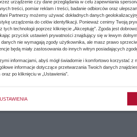
przez urządzenie czy dane przeglądania w celu zapewniania sperson
 jak tworzy się taką wycieraczkę, przy okazji warto wspomnieć, 
ych treści, pomiar reklam i treści, badanie odbiorców oraz ulepszan
łby mieć wycieraczki np. z Hanem Solo? No właśnie - każdy ;)
fani Partnerzy możemy używać dokładnych danych geolokalizacyjn
tykę urządzenia do celów identyfikacji. Ponieważ cenimy Twoją pry
z tych technologii poprzez kliknięcie „Akceptuję”. Zgoda jest dobro
ikając przycisk ustawień prywatności znajdujący się w lewym dolnym
a danych nie wymagają zgody użytkownika, ale masz prawo sprzeciw
encje będą miały zastosowania do innych witryn posiadających zgodę
e. Przez ten błąd tracą chrupkość
szymi informacjami, abyś mógł świadomie i komfortowo korzystać z
gółowe informacje dotyczące przetwarzania Twoich danych znajdzi
s
oraz po kliknięciu w „Ustawienia”.
zchnie robią lepszą robotę
USTAWIENIA