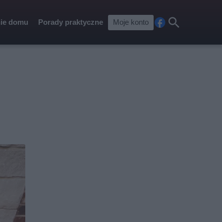
ie domu
Porady praktyczne
Moje konto
Fa
Szu
ceb
kaj
ook