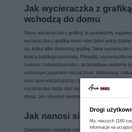
Jak wycieraczka z grafik
wchodzą do domu
Skoro wycieraczka z grafiką, to powiedzmy najpierw
wycieraczka z grafiką może mieć tylko jedną zalet
np. kotka albo śmieszną grafikę. Takie wycieraczki
twarzy każdego ponuraka. Ponadto, wycieraczka 
humoru i indywidualności - przykładowo możemy ta
ulubionym zespołem muzycznym. Wybierając zabaw
nasz dom jest przyjazny i gościnny, a my sami lubi
wycieraczka może stać się elementem dekoracyjnym, 
domu, ale i również świetnie przełamuje "lody"
Drogi użytkown
Jak nanosi się grafikę na
My, naszych 1160 zau
informacje na urządze
Standardowo najlepiej zwrócić się z takim pytaniem