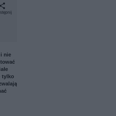
stępnij
i nie
ktować
iałe
 tylko
zwalają
mać