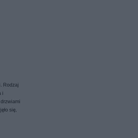
i. Rodzaj
 i
 drzwiami
ęło się,