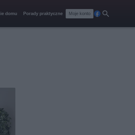
ie domu
Porady praktyczne
Moje konto
Fa
Szu
ceb
kaj
ook