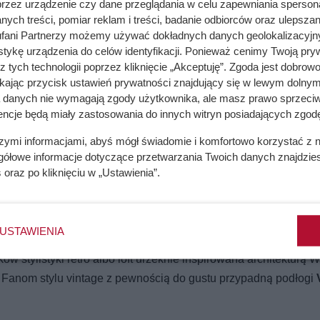
przez urządzenie czy dane przeglądania w celu zapewniania sperson
trz w różnych stylach
ych treści, pomiar reklam i treści, badanie odbiorców oraz ulepszan
fani Partnerzy możemy używać dokładnych danych geolokalizacyjn
ącą urodą i naturalnym rysunkiem sęków i słojów. To tylko niek
tykę urządzenia do celów identyfikacji. Ponieważ cenimy Twoją pry
utem jest także atrakcyjne i ponadczasowe wzornictwo, bowiem
z tych technologii poprzez kliknięcie „Akceptuję”. Zgoda jest dobro
ikając przycisk ustawień prywatności znajdujący się w lewym dolnym
yjną i możliwość wpisania w każdy projekt wnętrza umożliwia
a danych nie wymagają zgody użytkownika, ale masz prawo sprzeciw
 To parkiety i deski o dwuwarstwowej konstrukcji, rekomendowa
encje będą miały zastosowania do innych witryn posiadających zgodę
lenników parkietu na podłodze jest kolekcja FertigParkiet. Ni
szymi informacjami, abyś mógł świadomie i komfortowo korzystać z
sobów, w tym w popularnym i zawsze modnym układzie jodły kl
gółowe informacje dotyczące przetwarzania Twoich danych znajdzi
wnętrz stylowych jak i nowoczesnych. Prawdziwe pole do popisu
s
oraz po kliknięciu w „Ustawienia”.
ign Experience
. Miłośnicy wzoru jodełki francuskiej na podło
hevron. W każdej wersji podłoga o urokliwym symetrycznym wzo
tylu modernizmu czy modern classic. Piękna deska dębowa od Ja
USTAWIENIA
Luxury 220 oraz Luxury Maxi o długości 2,5 m wykreuje szykown
 stylistyki retro albo loft urzeknie inspirowana architekturą Wa
. Fanom stylu vintage z pewnością do gustu przypadną podłogi