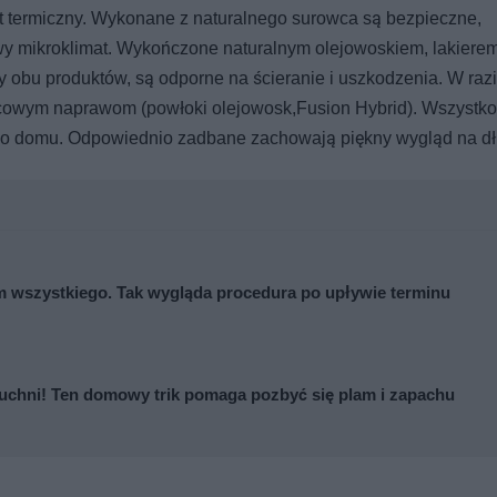
 termiczny. Wykonane z naturalnego surowca są bezpieczne,
wy mikroklimat. Wykończone naturalnym olejowoskiem, lakierem
 obu produktów, są odporne na ścieranie i uszkodzenia. W raz
cowym naprawom (powłoki olejowosk,Fusion Hybrid). Wszystko
 do domu. Odpowiednio zadbane zachowają piękny wygląd na dłu
m wszystkiego. Tak wygląda procedura po upływie terminu
kuchni! Ten domowy trik pomaga pozbyć się plam i zapachu