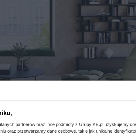
iku,
dłoga w domu – dobry wybór na lata
fanych partnerów oraz inne podmioty z Grupy KB.pl uzyskujemy do
niu oraz przetwarzamy dane osobowe, takie jak unikalne identyfikat