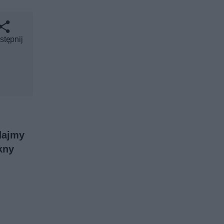
stępnij
dajmy
kny