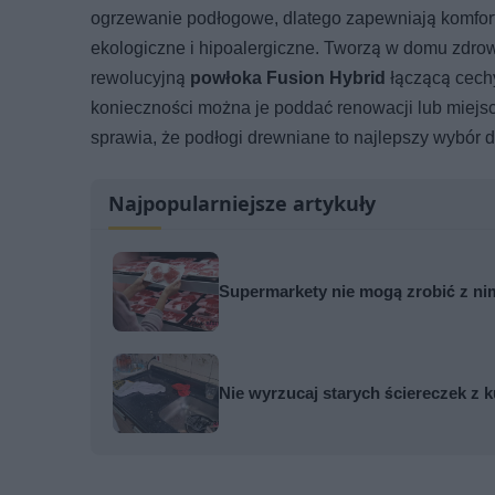
ogrzewanie podłogowe, dlatego zapewniają komfort
ekologiczne i hipoalergiczne. Tworzą w domu zdro
rewolucyjną
powłoka Fusion Hybrid
łączącą cechy
konieczności można je poddać renowacji lub miejs
sprawia, że podłogi drewniane to najlepszy wybór
Najpopularniejsze artykuły
Supermarkety nie mogą zrobić z ni
Nie wyrzucaj starych ściereczek z 