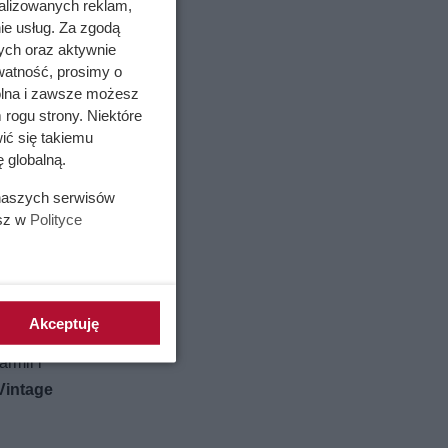
alizowanych reklam,
ie usług. Za zgodą
ych oraz aktywnie
tóre
watność, prosimy o
 pasują
wolna i zawsze możesz
 rogu strony. Niektóre
ić się takiemu
ne na
 globalną.
ewielkie
 naszych serwisów
asycznej.
esz w
Polityce
 dla
dze mogą
rze
wor-
Akceptuję
y efekt
rmii i
Vintage