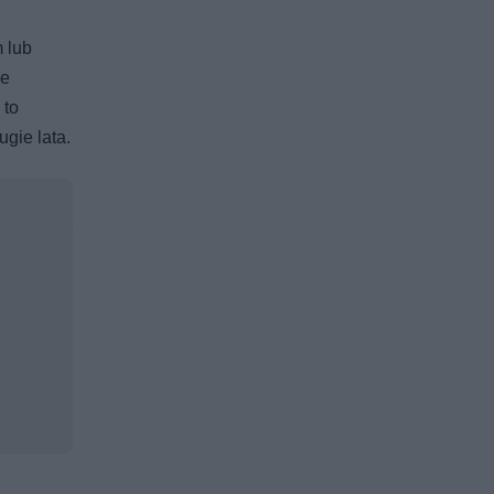
 lub
ie
 to
gie lata.