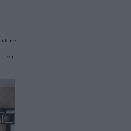
wiadomie
należą