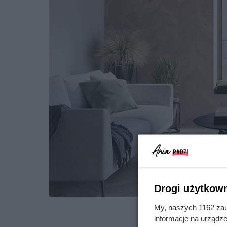
Drogi użytkown
Drewniana po
My, naszych 1162 zau
informacje na urządze