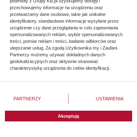
podmioty z Grupy KB.pl uzyskujemy dostęp i
przechowujemy informacje na urządzeniu oraz
przetwarzamy dane osobowe, takie jak unikalne
identyfikatory, standardowe informacje wysyłane przez
urządzenie czy dane przeglądania w celu zapewniania
spersonalizowanych reklam, wybór spersonalizowanych
treści, pomiar reklam i treści, badanie odbiorców oraz
ulepszanie usług. Za zgodą Użytkownika my i Zaufani
Doprowadził do śmierci większej
Partnerzy możemy używać dokładnych danych
geolokalizacyjnych oraz aktywnie skanować
liczby ludzi niż Hitler i Stalin
charakterystykę urządzenia do celów identyfikacji.
razem wzięci. Mimo to czczą go
Ponieważ cenimy Twoją prywatność, prosimy o zgodę na
jako bohatera
korzystanie z tych technologii poprzez kliknięcie
„Akceptuję”. Zgoda jest dobrowolna i zawsze możesz ją
zmienić/wycofać klikając przycisk ustawień prywatności
PARTNERZY
USTAWIENIA
znajdujący się w lewym dolnym rogu strony. Niektóre
rodzaje przetwarzania danych nie wymagają zgody
użytkownika, ale masz prawo sprzeciwić się takiemu
Akceptuję
przetwarzaniu. Preferencje będą miały zastosowania do
innych witryn posiadających zgodę globalną.