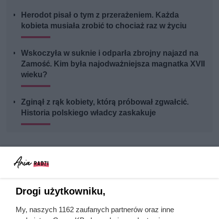
Herodot pisał o tym z przerażeniem. Każda
kobieta musiała zrobić to chociaż raz w życiu
Wskoczyła w suknie i odparła zbrojny najazd na
Zamość. Kim była najodważniejsza magnatka XVII
wieku?
Zginął z rąk kobiety, którą próbował zgwałcić.
Historia polskiego władcy zaskakuje
Drogi użytkowniku,
My, naszych 1162 zaufanych partnerów oraz inne