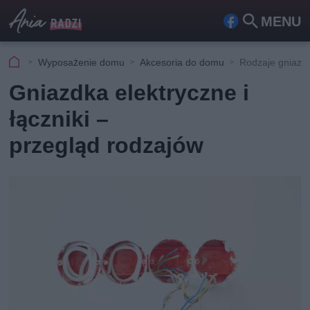
MENU
Fa
Szu
ceb
kaj
Wyposażenie domu
Akcesoria do domu
Rodzaje gniazde
ook
Gniazdka elektryczne i
łączniki –
przegląd rodzajów