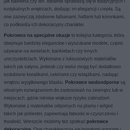
jak bawełna czy len. Idealnie sprawdzą się w tradycyjnych i
rustykalnych wnętrzach, dodając im elegancji i ciepła. Są
one zazwyczaj zdobione falbanami, haftami lub koronkami,
co podkreśla ich dekoracyjny charakter.
Pokrowce na specjalne okazje
to kolejna kategoria, która
obejmuje bardziej eleganckie i wyszukane modele, często
używane na weselach, bankietach czy innych
uroczystościach. Wykonane z luksusowych materiałów
takich jak satyna, jedwab czy welur mogą być dodatkowo
ozdobione koralikami, cekinami czy wstążkami, nadając
wnętrzu wyjątkowego blasku.
Pokrowce wodoodporne
są
idealnym rozwiązaniem do zastosowań na zewnątrz lub w
miejscach, gdzie istnieje większe ryzyko zabrudzeń.
Wykonane z materiałów odpornych na plamy i wilgoć
takich jak poliester, zapewniają łatwość w czyszczeniu i
trwałość. Wreszcie możemy też spotkać
pokrowce
dekoracyjne
. One charakteryzują się bogatymi wzorami i