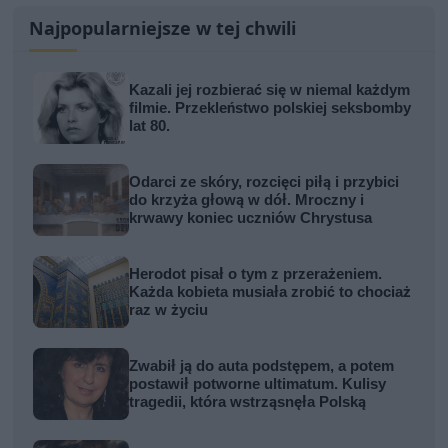
Najpopularniejsze w tej chwili
Kazali jej rozbierać się w niemal każdym
filmie. Przekleństwo polskiej seksbomby
lat 80.
Odarci ze skóry, rozcięci piłą i przybici
do krzyża głową w dół. Mroczny i
krwawy koniec uczniów Chrystusa
Herodot pisał o tym z przerażeniem.
Każda kobieta musiała zrobić to chociaż
raz w życiu
Zwabił ją do auta podstępem, a potem
postawił potworne ultimatum. Kulisy
tragedii, która wstrząsnęła Polską