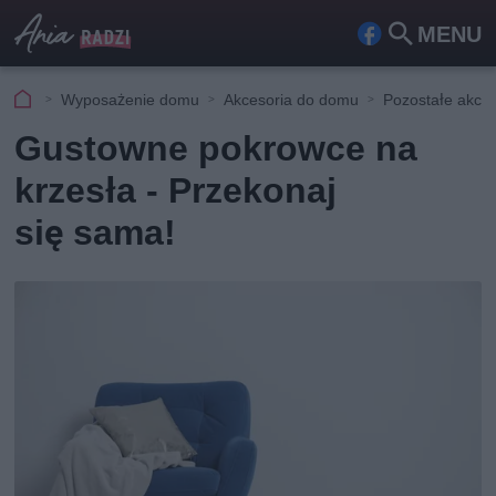
MENU
Fa
Szu
ceb
kaj
Wyposażenie domu
Akcesoria do domu
Pozostałe akces
ook
Gustowne pokrowce na
krzesła - Przekonaj
się sama!