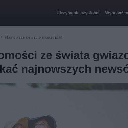
Utrzymanie czystości
Wyposażen
Najnowsze newsy o gwiazdach!
domości ze świata gwiaz
ukać najnowszych news