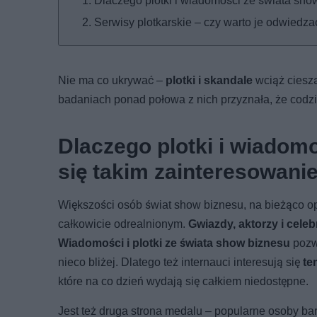
Dlaczego plotki i wiadomości ze świata sho
Serwisy plotkarskie – czy warto je odwiedza
Nie ma co ukrywać –
plotki i skandale
wciąż ciesz
badaniach ponad połowa z nich przyznała, że codzi
Dlaczego plotki i wiadom
się takim zainteresowan
Większości osób świat show biznesu, na bieżąco o
całkowicie odrealnionym.
Gwiazdy, aktorzy i celeb
Wiadomości i plotki ze świata show biznesu
pozwa
nieco bliżej. Dlatego też internauci interesują się
te
które na co dzień wydają się całkiem niedostępne.
Jest też druga strona medalu – popularne osoby bar