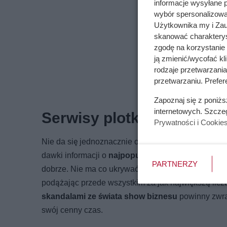
informacje wysyłane 
wybór spersonalizowan
Użytkownika my i Zau
skanować charakterys
zgodę na korzystanie 
ją zmienić/wycofać kl
rodzaje przetwarzani
przetwarzaniu. Prefer
Zapoznaj się z poniż
internetowych. Szcze
Serwisy plotkarskie – cz
Prywatności i Cookie
Nie da się jednoznacznie odpowiedzieć na to pytan
dawki informacji o
najpopularniejszych osobach
,
PARTNERZY
dobrze. Nie ma co ukrywać, że wiele plotkarskich st
podążając przede wszystkim za jak największą licz
skandalami ze świata show biznesu
powinny zwrac
swój cenny czas.