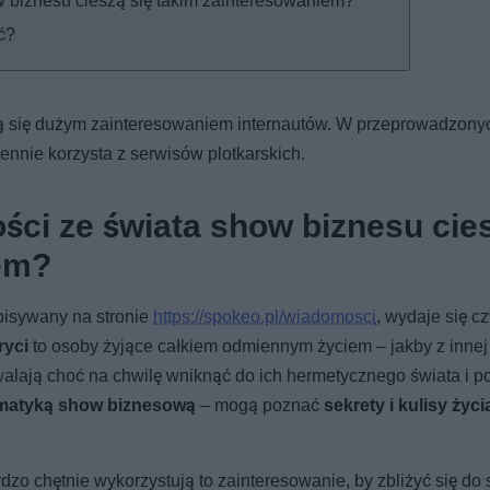
w biznesu cieszą się takim zainteresowaniem?
ć?
ą się dużym zainteresowaniem internautów. W przeprowadzony
ennie korzysta z serwisów plotkarskich.
ości ze świata show biznesu cie
iem?
pisywany na stronie
https://spokeo.pl/wiadomosci
, wydaje się c
ryci
to osoby żyjące całkiem odmiennym życiem – jakby z innej 
lają choć na chwilę wniknąć do ich hermetycznego świata i p
matyką show biznesową
– mogą poznać
sekrety i kulisy życ
dzo chętnie wykorzystują to zainteresowanie, by zbliżyć się do