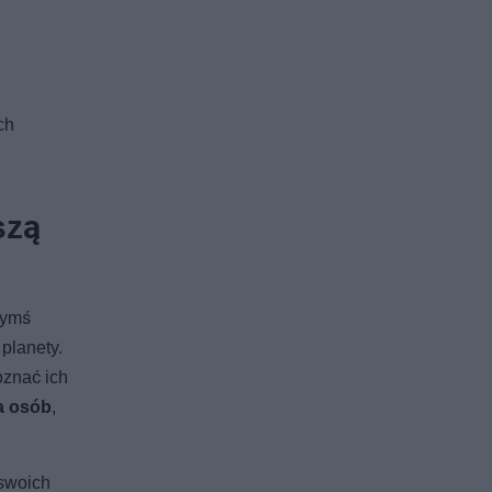
ch
szą
zymś
planety.
oznać ich
ia osób
,
 swoich