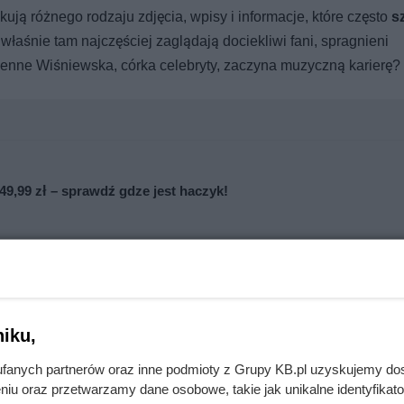
ją różnego rodzaju zdjęcia, wpisy i informacje, które często
s
 właśnie tam najczęściej zaglądają dociekliwi fani, spragnieni
ienne Wiśniewska, córka celebryty, zaczyna muzyczną karierę?
9,99 zł – sprawdź gdze jest haczyk!
iku,
fanych partnerów oraz inne podmioty z Grupy KB.pl uzyskujemy do
niu oraz przetwarzamy dane osobowe, takie jak unikalne identyfikat