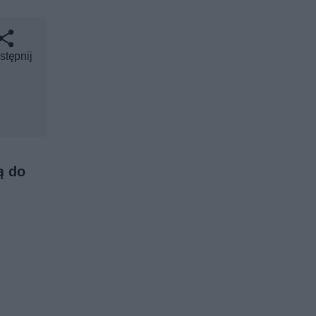
stępnij
ą do