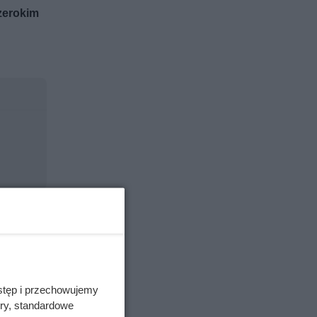
zerokim
stęp i przechowujemy
ory, standardowe