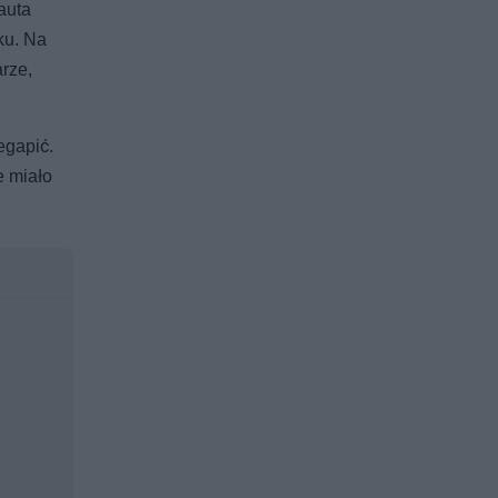
auta
ku. Na
rze,
zegapić.
e miało