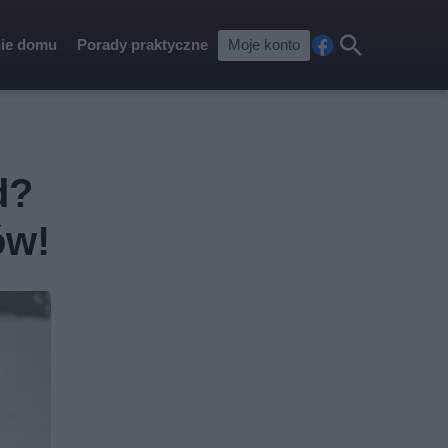
ie domu
Porady praktyczne
Moje konto
Fa
Szu
ceb
kaj
ook
d?
ów!