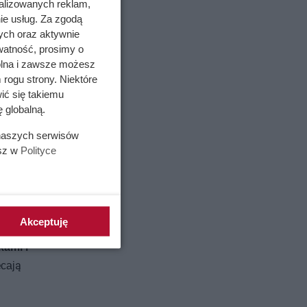
alizowanych reklam,
ie usług. Za zgodą
ych oraz aktywnie
watność, prosimy o
wolna i zawsze możesz
 rogu strony. Niektóre
ić się takiemu
 globalną.
 naszych serwisów
esz w
Polityce
otężnej
ię bardzo
Akceptuję
ikarskiej,
kami i
ęcają