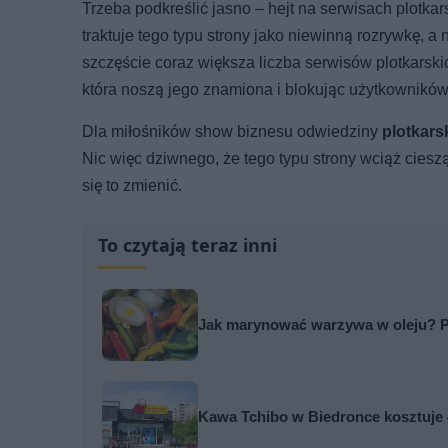
Trzeba podkreślić jasno – hejt na serwisach plotkar
traktuje tego typu strony jako niewinną rozrywkę, 
szczęście coraz większa liczba serwisów plotkarsk
która noszą jego znamiona i blokując użytkownikó
Dla miłośników show biznesu odwiedziny
plotkars
Nic więc dziwnego, że tego typu strony wciąż cieszą
się to zmienić.
To czytają teraz inni
Jak marynować warzywa w oleju? 
Kawa Tchibo w Biedronce kosztuje 4