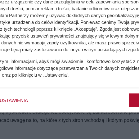
przez urządzenie czy dane przeglądania w celu zapewniania sperson
ych treści, pomiar reklam i treści, badanie odbiorców oraz ulepszan
fani Partnerzy możemy używać dokładnych danych geolokalizacyjn
tykę urządzenia do celów identyfikacji. Ponieważ cenimy Twoją pry
z tych technologii poprzez kliknięcie „Akceptuję”. Zgoda jest dobro
ikając przycisk ustawień prywatności znajdujący się w lewym dolnym
a danych nie wymagają zgody użytkownika, ale masz prawo sprzeciw
encje będą miały zastosowania do innych witryn posiadających zgodę
szymi informacjami, abyś mógł świadomie i komfortowo korzystać z
gółowe informacje dotyczące przetwarzania Twoich danych znajdzi
y warto je odwiedzać?
s
oraz po kliknięciu w „Ustawienia”.
ie. Pomimo tego że tego typu serwisy internetowe dostarczają p
 to jednak wciąż są miejscami, w których hejt i nienawiść mają s
USTAWIENIA
ron podczas tworzenia swoich treści nie zachowuje etyki dzienn
bą wyświetleń. Dlatego też osoby, które są zainteresowane
plot
ać uwagę na to, na które z tych stron wchodzą i którym poświ