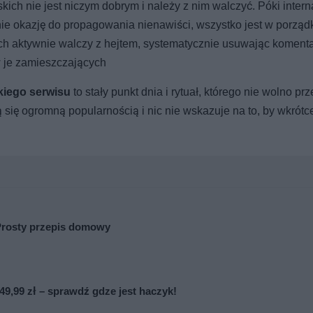
skich nie jest niczym dobrym i należy z nim walczyć. Póki intern
a nie okazję do propagowania nienawiści, wszystko jest w porząd
ich aktywnie walczy z hejtem, systematycznie usuwając komenta
w je zamieszczających
kiego serwisu
to stały punkt dnia i rytuał, którego nie wolno pr
 się ogromną popularnością i nic nie wskazuje na to, by wkrótc
Prosty przepis domowy
9,99 zł – sprawdź gdze jest haczyk!