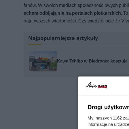
fanów. W swoich mediach społecznościowych publiku
echem odbijają się na portalach plotkarskich
. To
najnowszych wiadomości. Czy wiedzieliście że Viv
Najpopularniejsze artykuły
Kawa Tchibo w Biedronce kosztuje 4
Drogi użytkown
My, naszych 1162 zau
informacje na urządze