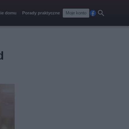
ie domu
Porady praktyczne
Moje konto
Fa
Szu
ceb
kaj
ook
d