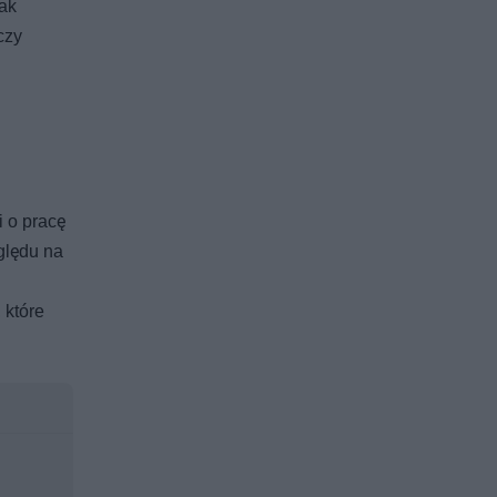
ak
czy
 o pracę
ględu na
 które