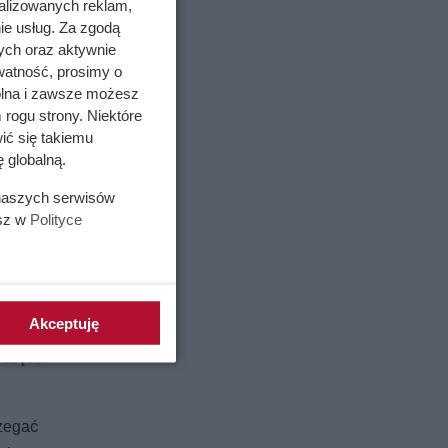
alizowanych reklam,
ie usług. Za zgodą
ych oraz aktywnie
watność, prosimy o
wolna i zawsze możesz
 rogu strony. Niektóre
ić się takiemu
 globalną.
 naszych serwisów
esz w
Polityce
Akceptuję
prawdzić,
 części
rzegać