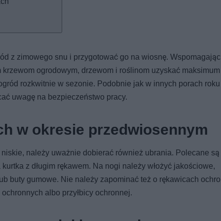
ach
ród z zimowego snu i przygotować go na wiosnę. Wspomagając
 krzewom ogrodowym, drzewom i roślinom uzyskać maksimum
gród rozkwitnie w sezonie. Podobnie jak w innych porach roku 
cać uwagę na bezpieczeństwo pracy.
ch w okresie przedwiosennym
iskie, należy uważnie dobierać również ubrania. Polecane są 
 kurtka z długim rękawem. Na nogi należy włożyć jakościowe,
lub buty gumowe. Nie należy zapominać też o rękawicach ochr
 ochronnych albo przyłbicy ochronnej.