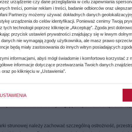
przez urządzenie czy dane przeglądania w celu zapewniania sperson
ych treści, pomiar reklam i treści, badanie odbiorców oraz ulepszan
fani Partnerzy możemy używać dokładnych danych geolokalizacyjn
tykę urządzenia do celów identyfikacji. Ponieważ cenimy Twoją pry
z tych technologii poprzez kliknięcie „Akceptuję”. Zgoda jest dobro
ikając przycisk ustawień prywatności znajdujący się w lewym dolnym
a danych nie wymagają zgody użytkownika, ale masz prawo sprzeciw
encje będą miały zastosowania do innych witryn posiadających zgodę
szymi informacjami, abyś mógł świadomie i komfortowo korzystać z
gółowe informacje dotyczące przetwarzania Twoich danych znajdzi
s
oraz po kliknięciu w „Ustawienia”.
USTAWIENIA
ntrolować wszystkie maszyny ogrodnicze i narzędzie. Należy s
urządzenia silnikowe nie wymagają uzupełnienia oleju oraz czy
arki strunowej należy zachować szczególną ostrożność, przest