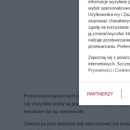
informacje wysyłane 
wybór spersonalizowan
Użytkownika my i Zau
skanować charakterys
zgodę na korzystanie 
ją zmienić/wycofać kl
rodzaje przetwarzani
przetwarzaniu. Prefer
Zapoznaj się z poniż
internetowych. Szcze
Prywatności i Cookie
PARTNERZY
Przed rozpoczęciem tych prac trzeba dokładnie sko
czy wszystkie śruby są prawidłowo dokręcone, czy 
metalowe nie są zardzewiałe.
Zwłaszcza przy obsłudze piły łańcuchowej lub kosi