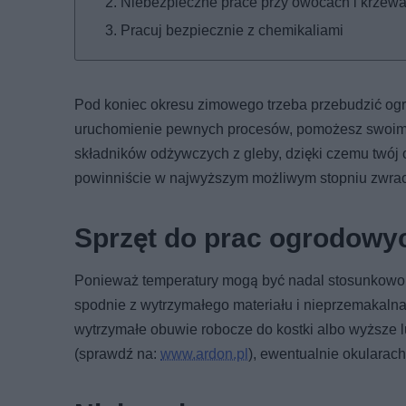
Niebezpieczne prace przy owocach i krzew
Pracuj bezpiecznie z chemikaliami
Pod koniec okresu zimowego trzeba przebudzić og
uruchomienie pewnych procesów, pomożesz swoim
składników odżywczych z gleby, dzięki czemu twój o
powinniście w najwyższym możliwym stopniu zwra
Sprzęt do prac ogrodowy
Ponieważ temperatury mogą być nadal stosunkowo n
spodnie z wytrzymałego materiału i nieprzemakalna
wytrzymałe obuwie robocze do kostki albo wyższe 
(sprawdź na:
www.ardon.pl
), ewentualnie okularach