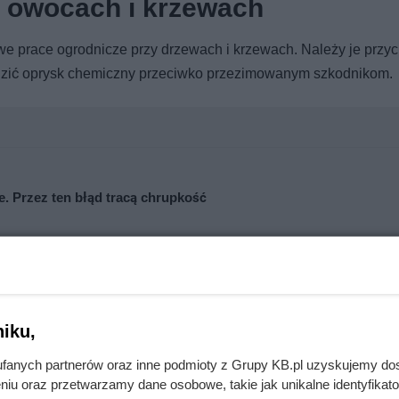
y owocach i krzewach
e prace ogrodnicze przy drzewach i krzewach. Należy je przyc
dzić oprysk chemiczny przeciwko przezimowanym szkodnikom.
e. Przez ten błąd tracą chrupkość
oznaj zasady savoir vivre
iku,
fanych partnerów oraz inne podmioty z Grupy KB.pl uzyskujemy do
niu oraz przetwarzamy dane osobowe, takie jak unikalne identyfikat