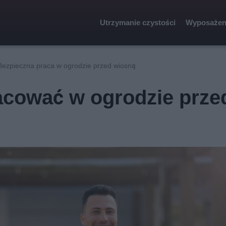
Utrzymanie czystości
Wyposażen
Bezpieczna praca w ogrodzie przed wiosną
acować w ogrodzie prze