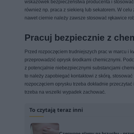
wskazówek bezpieczeństwa producenta i stosować
również np. praca z siekierą lub sekatorem. W c
nawet ciernie należy zawsze stosować rękawice ro
Pracuj bezpiecznie z che
Przed rozpoczęciem trudniejszych prac w marcu i k
przeprowadzić oprysk środkami chemicznymi. Podcz
z potencjalnie niebezpiecznymi substancjami chem
to należy zapobiegać kontaktowi z skórą, stosować
rozpoczęciem oprysku trzeba dokładnie przeczytać
trzeba na wszelki wypadek zachować.
To czytają teraz inni
Czerwone plamy na brzuchu - przyc