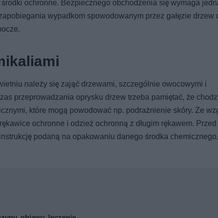
 środki ochronne. Bezpiecznego obchodzenia się wymaga jedn
elu zapobiegania wypadkom spowodowanym przez gałęzie drzew 
bocze.
mikaliami
wietniu należy się zająć drzewami, szczególnie owocowymi i
as przeprowadzania oprysku drzew trzeba pamiętać, że chodzi
icznymi, które mogą powodować np. podrażnienie skóry. Ze wz
 rękawice ochronne i odzież ochronną z długim rękawem. Przed
 instrukcję podaną na opakowaniu danego środka chemicznego,
zyny, objawy, leczenie