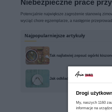
Niebezpieczne prace prz
Potencjalnie największe zagrożenie stanowią zimow
wyciąć chore egzemplarze, a następnie przeprowa
Najpopularniejsze artykuły
Tak najłatwiej zepsuć ogórki kiszon
Jak odkładać sztućce po posiłku - p
Drogi użytkown
My, naszych 1160 zau
informacje na urządze