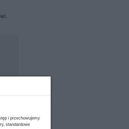
iąć,
stęp i przechowujemy
ory, standardowe