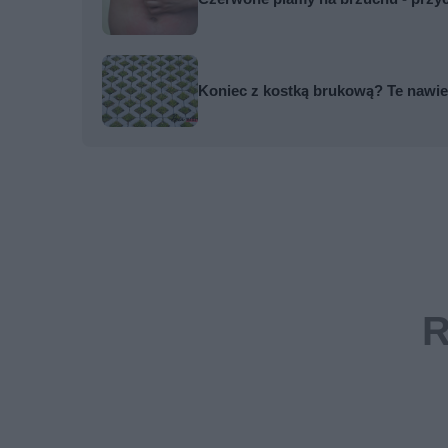
Koniec z kostką brukową? Te nawier