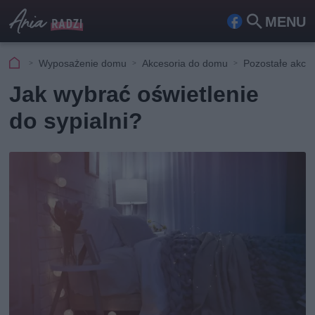
MENU
Fa
Szu
ceb
kaj
Wyposażenie domu
Akcesoria do domu
Pozostałe akces
ook
Jak wybrać oświetlenie
do sypialni?