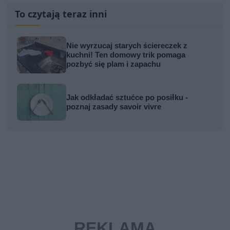
To czytają teraz inni
Nie wyrzucaj starych ściereczek z
kuchni! Ten domowy trik pomaga
pozbyć się plam i zapachu
Jak odkładać sztućce po posiłku -
poznaj zasady savoir vivre