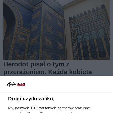
Herodot pisał o tym z
przerażeniem. Każda kobieta
musiała zrobić to chociaż raz w
życiu
Drogi użytkowniku,
My, naszych 1162 zaufanych partnerów oraz inne