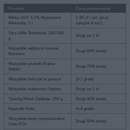
Produkt
Cena promocyjna
Mleko UHT 3,2% Wypasione
1,99 zł / szt. (przy
Mlekovita, 1 l
zakupie 6 szt.)
Sery żółte Światowid, 250-500
Drugi za 1 zł
g
Wszystkie wędzone łososie
Drugi 60% taniej
Marinero
Wszystkie parówki Kraina
Drugi 70% taniej
Wędlin
Wszystkie tuńczyki w puszce
2+1 gratis
Wszystkie makarony Pastani
Drugi za 1 zł
Twaróg Klinek Delikate, 250 g
Drugi 40% taniej
Kapsułki Delta
4+4 gratis
Wszystkie kawy rozpuszczalne
Drugi 50% taniej
Cafe D’Or