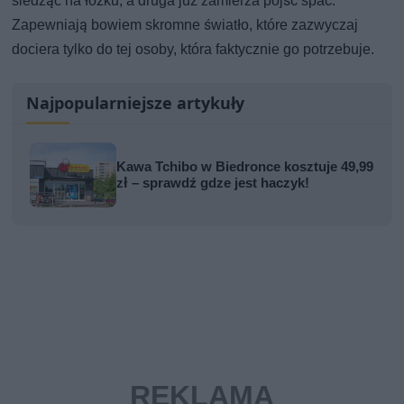
siedząc na łóżku, a druga już zamierza pójść spać.
Zapewniają bowiem skromne światło, które zazwyczaj
dociera tylko do tej osoby, która faktycznie go potrzebuje.
Najpopularniejsze artykuły
Kawa Tchibo w Biedronce kosztuje 49,99
zł – sprawdź gdze jest haczyk!