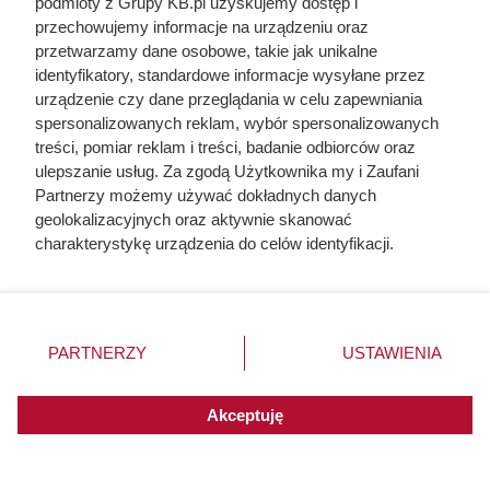
podmioty z Grupy KB.pl uzyskujemy dostęp i
przechowujemy informacje na urządzeniu oraz
przetwarzamy dane osobowe, takie jak unikalne
identyfikatory, standardowe informacje wysyłane przez
urządzenie czy dane przeglądania w celu zapewniania
spersonalizowanych reklam, wybór spersonalizowanych
treści, pomiar reklam i treści, badanie odbiorców oraz
ulepszanie usług. Za zgodą Użytkownika my i Zaufani
Partnerzy możemy używać dokładnych danych
geolokalizacyjnych oraz aktywnie skanować
charakterystykę urządzenia do celów identyfikacji.
Ostatnie godziny komendanta
Ponieważ cenimy Twoją prywatność, prosimy o zgodę na
Auschwitz. Odtajnione zdjęcia
korzystanie z tych technologii poprzez kliknięcie
„Akceptuję”. Zgoda jest dobrowolna i zawsze możesz ją
pokazują, co działo się przed
zmienić/wycofać klikając przycisk ustawień prywatności
PARTNERZY
USTAWIENIA
szubienicą
znajdujący się w lewym dolnym rogu strony. Niektóre
rodzaje przetwarzania danych nie wymagają zgody
użytkownika, ale masz prawo sprzeciwić się takiemu
Akceptuję
przetwarzaniu. Preferencje będą miały zastosowania do
innych witryn posiadających zgodę globalną.