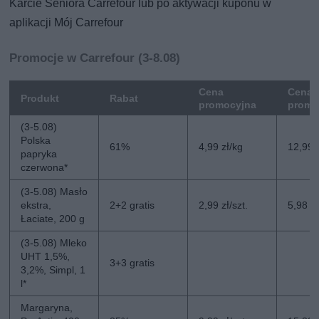
Karcie Seniora Carrefour lub po aktywacji kuponu w
aplikacji Mój Carrefour
Promocje w Carrefour (3-8.08)
Cena
Cena 
Produkt
Rabat
promocyjna
promo
(3-5.08)
Polska
61%
4,99 zł/kg
12,99 
papryka
czerwona*
(3-5.08) Masło
ekstra,
2+2 gratis
2,99 zł/szt.
5,98 zł
Łaciate, 200 g
(3-5.08) Mleko
UHT 1,5%,
3+3 gratis
3,2%, Simpl, 1
l*
Margaryna,