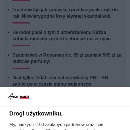
Traktowali ją jak zabawkę i przekazywali z rąk do
rąk. Niewiarygodne losy słynnej skandalistki
Herodot pisał o tym z przerażeniem. Każda
kobieta musiała zrobić to chociaż raz w życiu
Szaleństwo w Rossmannie. 65 zł zamiast 589 zł za
kultowe perfumy!
Miał tylko 16 lat i nie bał się władzy PRL. SB
zabiło go w czasie stanu wojennego
Drogi użytkowniku,
My, naszych 1160 zaufanych partnerów oraz inne