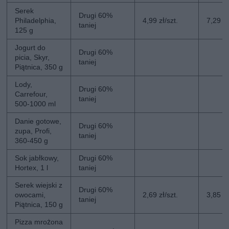
Serek
Drugi 60%
Philadelphia,
4,99 zł/szt.
7,29 zł
taniej
125 g
Jogurt do
Drugi 60%
picia, Skyr,
taniej
Piątnica, 350 g
Lody,
Drugi 60%
Carrefour,
taniej
500-1000 ml
Danie gotowe,
Drugi 60%
zupa, Profi,
taniej
360-450 g
Sok jabłkowy,
Drugi 60%
Hortex, 1 l
taniej
Serek wiejski z
Drugi 60%
owocami,
2,69 zł/szt.
3,85 zł
taniej
Piątnica, 150 g
Pizza mrożona