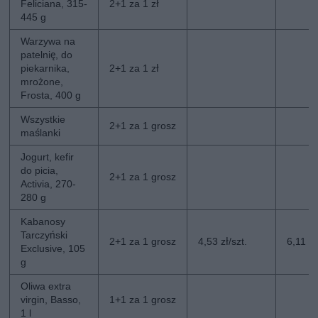
Feliciana, 315-
2+1 za 1 zł
445 g
Warzywa na
patelnię, do
piekarnika,
2+1 za 1 zł
mrożone,
Frosta, 400 g
Wszystkie
2+1 za 1 grosz
maślanki
Jogurt, kefir
do picia,
2+1 za 1 grosz
Activia, 270-
280 g
Kabanosy
Tarczyński
2+1 za 1 grosz
4,53 zł/szt.
6,11 zł
Exclusive, 105
g
Oliwa extra
virgin, Basso,
1+1 za 1 grosz
1 l