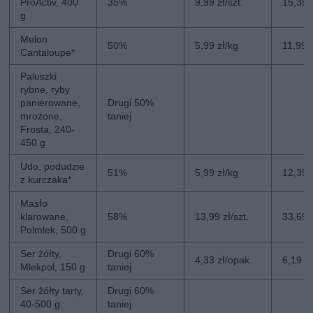
ProActiv, 400
35%
9,99 zł/szt.
15,39 z
g
Melon
50%
5,99 zł/kg
11,99 
Cantaloupe*
Paluszki
rybne, ryby
panierowane,
Drugi 50%
mrożone,
taniej
Frosta, 240-
450 g
Udo, podudzie
51%
5,99 zł/kg
12,39 
z kurczaka*
Masło
klarowane,
58%
13,99 zł/szt.
33,69 z
Polmlek, 500 g
Ser żółty,
Drugi 60%
4,33 zł/opak.
6,19 z
Mlekpol, 150 g
taniej
Ser żółty tarty,
Drugi 60%
40-500 g
taniej