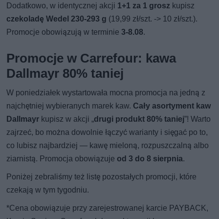
Dodatkowo, w identycznej akcji
1+1 za 1 grosz
kupisz
czekoladę Wedel 230-293 g
(19,99 zł/szt. -> 10 zł/szt.).
Promocje obowiązują w terminie
3-8.08
.
Promocje w Carrefour: kawa
Dallmayr 80% taniej
W poniedziałek wystartowała mocna promocja na jedną z
najchętniej wybieranych marek kaw.
Cały asortyment kaw
Dallmayr
kupisz w akcji „
drugi produkt 80% taniej
”! Warto
zajrzeć, bo można dowolnie łączyć warianty i sięgać po to,
co lubisz najbardziej — kawę mieloną, rozpuszczalną albo
ziarnistą. Promocja obowiązuje
od 3 do 8 sierpnia
.
Poniżej zebraliśmy też listę pozostałych promocji, które
czekają w tym tygodniu.
*Cena obowiązuje przy zarejestrowanej karcie PAYBACK,