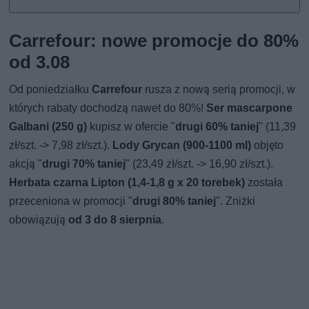
Carrefour: nowe promocje do 80%
od 3.08
Od poniedziałku
Carrefour
rusza z nową serią promocji, w
których rabaty dochodzą nawet do 80%!
Ser mascarpone
Galbani (250 g)
kupisz w ofercie "
drugi 60% taniej
" (11,39
zł/szt. -> 7,98 zł/szt.).
Lody Grycan (900-1100 ml)
objęto
akcją "
drugi 70% taniej
" (23,49 zł/szt. -> 16,90 zł/szt.).
Herbata czarna Lipton (1,4-1,8 g x 20 torebek)
została
przeceniona w promocji "
drugi 80% taniej
". Zniżki
obowiązują
od 3 do 8 sierpnia
.