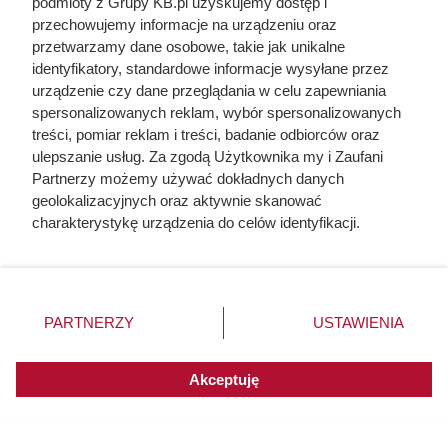
podmioty z Grupy KB.pl uzyskujemy dostęp i
przechowujemy informacje na urządzeniu oraz
przetwarzamy dane osobowe, takie jak unikalne
identyfikatory, standardowe informacje wysyłane przez
urządzenie czy dane przeglądania w celu zapewniania
spersonalizowanych reklam, wybór spersonalizowanych
treści, pomiar reklam i treści, badanie odbiorców oraz
ulepszanie usług. Za zgodą Użytkownika my i Zaufani
Partnerzy możemy używać dokładnych danych
geolokalizacyjnych oraz aktywnie skanować
charakterystykę urządzenia do celów identyfikacji.
Dziennikarze ujawnili
Ponieważ cenimy Twoją prywatność, prosimy o zgodę na
pochodzenie mięsa z Dino. Klienci
korzystanie z tych technologii poprzez kliknięcie
„Akceptuję”. Zgoda jest dobrowolna i zawsze możesz ją
zaskoczeni
zmienić/wycofać klikając przycisk ustawień prywatności
PARTNERZY
USTAWIENIA
znajdujący się w lewym dolnym rogu strony. Niektóre
rodzaje przetwarzania danych nie wymagają zgody
użytkownika, ale masz prawo sprzeciwić się takiemu
Akceptuję
przetwarzaniu. Preferencje będą miały zastosowania do
innych witryn posiadających zgodę globalną.