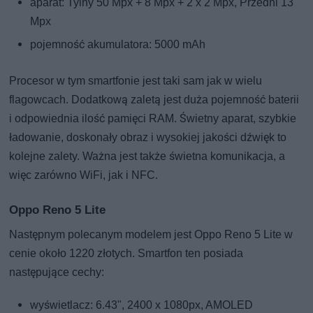
aparat: Tylny 50 Mpx + 8 Mpx + 2 x 2 Mpx, Przedni 13
Mpx
pojemność akumulatora: 5000 mAh
Procesor w tym smartfonie jest taki sam jak w wielu
flagowcach. Dodatkową zaletą jest duża pojemność baterii
i odpowiednia ilość pamięci RAM. Świetny aparat, szybkie
ładowanie, doskonały obraz i wysokiej jakości dźwięk to
kolejne zalety. Ważna jest także świetna komunikacja, a
więc zarówno WiFi, jak i NFC.
Oppo Reno 5 Lite
Następnym polecanym modelem jest Oppo Reno 5 Lite w
cenie około 1220 złotych. Smartfon ten posiada
następujące cechy:
wyświetlacz: 6.43", 2400 x 1080px, AMOLED