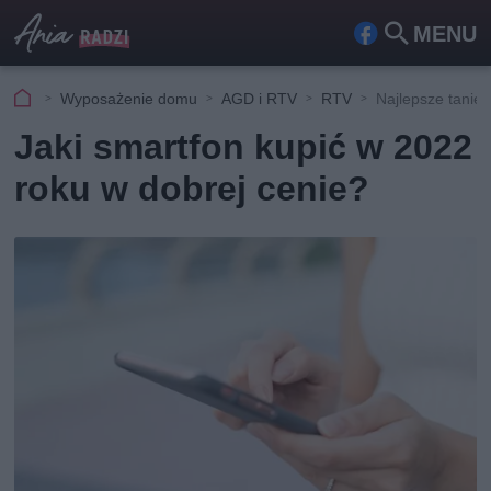
MENU
Fa
Szu
ceb
kaj
Wyposażenie domu
AGD i RTV
RTV
Najlepsze tanie
ook
Jaki smartfon kupić w 2022
roku w dobrej cenie?