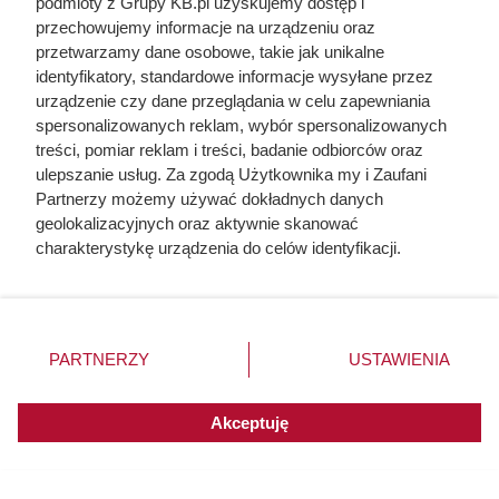
podmioty z Grupy KB.pl uzyskujemy dostęp i
przechowujemy informacje na urządzeniu oraz
przetwarzamy dane osobowe, takie jak unikalne
identyfikatory, standardowe informacje wysyłane przez
urządzenie czy dane przeglądania w celu zapewniania
spersonalizowanych reklam, wybór spersonalizowanych
treści, pomiar reklam i treści, badanie odbiorców oraz
ulepszanie usług. Za zgodą Użytkownika my i Zaufani
Partnerzy możemy używać dokładnych danych
geolokalizacyjnych oraz aktywnie skanować
charakterystykę urządzenia do celów identyfikacji.
Ponieważ cenimy Twoją prywatność, prosimy o zgodę na
korzystanie z tych technologii poprzez kliknięcie
„Akceptuję”. Zgoda jest dobrowolna i zawsze możesz ją
zmienić/wycofać klikając przycisk ustawień prywatności
PARTNERZY
USTAWIENIA
znajdujący się w lewym dolnym rogu strony. Niektóre
rodzaje przetwarzania danych nie wymagają zgody
użytkownika, ale masz prawo sprzeciwić się takiemu
Akceptuję
przetwarzaniu. Preferencje będą miały zastosowania do
innych witryn posiadających zgodę globalną.