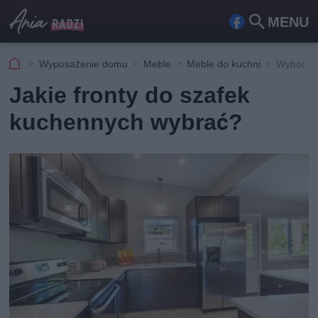
MENU
Fa
Szu
ceb
kaj
Wyposażenie domu
Meble
Meble do kuchni
Wybór fr
ook
Jakie fronty do szafek
kuchennych wybrać?