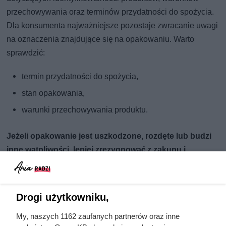
przechowywania oraz terminów przydatności do spożycia.
Dla konsumenta najważniejsze pozostaje zwracanie uwagi
na oznaczenia znajdujące się na opakowaniu. Warto
sprawdzić:
termin przydatności do spożycia,
stan opakowania,
warunki przechowywania produktu.
Jeżeli opakowanie jest uszkodzone, rozdęte lub budzi
inne wątpliwości, lepiej zrezygnować z zakupu i
poinformować o tym obsługę sklepu.
Drogi użytkowniku,
My, naszych 1162 zaufanych partnerów oraz inne