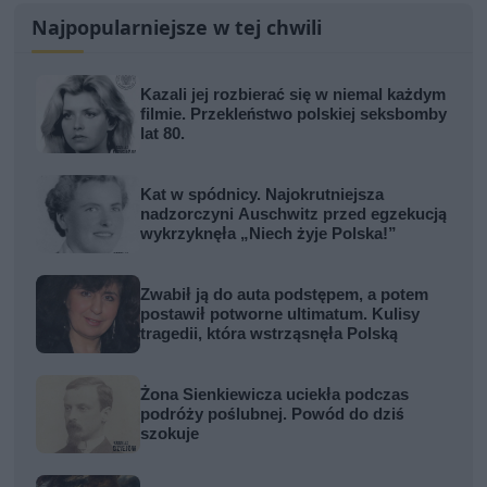
Najpopularniejsze w tej chwili
Kazali jej rozbierać się w niemal każdym
filmie. Przekleństwo polskiej seksbomby
lat 80.
Kat w spódnicy. Najokrutniejsza
nadzorczyni Auschwitz przed egzekucją
wykrzyknęła „Niech żyje Polska!”
Zwabił ją do auta podstępem, a potem
postawił potworne ultimatum. Kulisy
tragedii, która wstrząsnęła Polską
Żona Sienkiewicza uciekła podczas
podróży poślubnej. Powód do dziś
szokuje