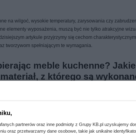
ne na wilgoć, wysokie temperatury, zarysowania czy zabrudzen
nne elementy wyposażenia, muszą być nie tylko atrakcyjne wizua
 dzisiejszym artykule przyjrzymy się cechom charakterystycznym,
raz tworzywom spełniającym te wymagania.
bierając meble kuchenne? Jakie
materiał, z którego są wykona
 w którym spędzasz mnóstwo czasu z bliskimi, czy raczej
szybkich posiłków, meble kuchenne i materiały, z których są
rym pozostaną w doskonałym stanie przez wiele lat.
iku,
fanych partnerów oraz inne podmioty z Grupy KB.pl uzyskujemy do
niu oraz przetwarzamy dane osobowe, takie jak unikalne identyfikat