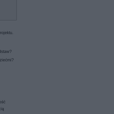
ojektu.
odstaw?
dziećmi?
ość
cią