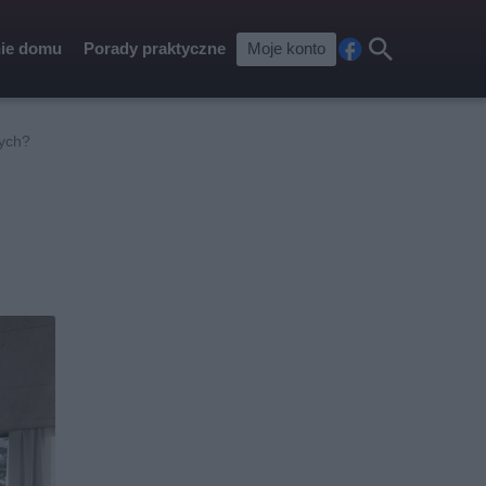
ie domu
Porady praktyczne
Moje konto
Fa
Szu
ceb
kaj
ook
nych?