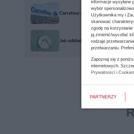
informacje wysyłane 
wybór spersonalizowan
Carrefour odpalił promocje: kawa 80
Użytkownika my i Zau
skanować charakterys
zgodę na korzystanie 
ją zmienić/wycofać kl
Jak odkładać sztućce po posiłku - p
rodzaje przetwarzani
przetwarzaniu. Prefer
Zapoznaj się z poniż
internetowych. Szcze
Prywatności i Cookie
PARTNERZY