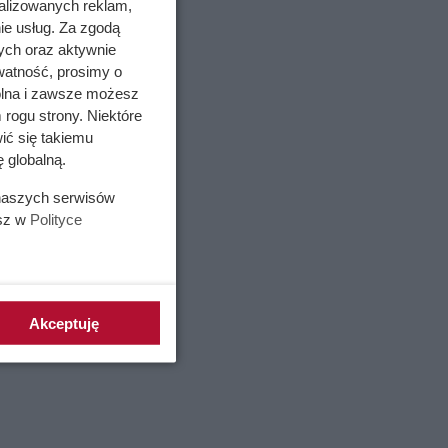
alizowanych reklam,
ie usług. Za zgodą
ych oraz aktywnie
watność, prosimy o
wolna i zawsze możesz
 rogu strony. Niektóre
ić się takiemu
 globalną.
 naszych serwisów
esz w
Polityce
Akceptuję