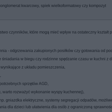
 konglomerat kwarcowy, spiek wielkoformatowy czy kompozyt
wo czynników, które mogą mieć wpływ na ostateczny kształt pr
uchnia - odgrzewania zakupionych posiłków czy gotowania od p
ie śniadania w biegu czy rodzinne spędzanie czasu w kuchni z 
 wynikające z układu pomieszczenia,
,
) potrzebnych sprzętów AGD,
yć, warto rozważyć wykonanie wyspy kuchennej),
np. gniazdka elektryczne, systemy segregacji odpadów, możliw
nia dla dzieci lub ułatwienia dla osób z ograniczoną sprawnoś