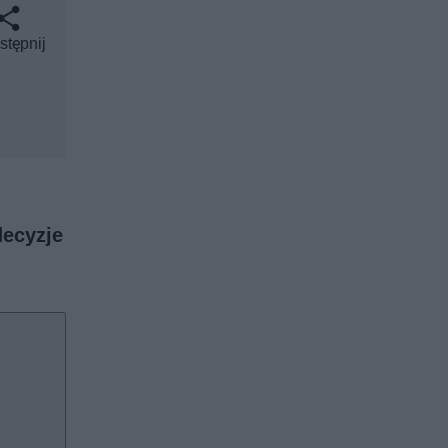
stępnij
decyzje