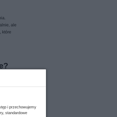
ia.
lnie, ale
 które
ne?
stęp i przechowujemy
ory, standardowe