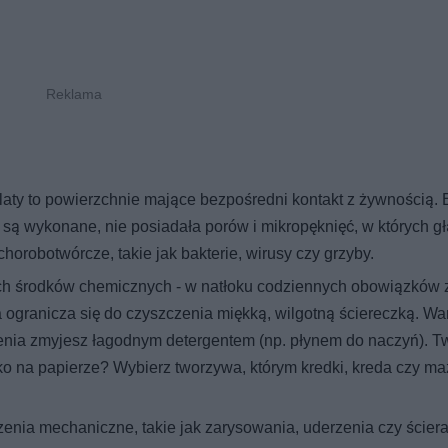
laty to powierzchnie mające bezpośredni kontakt z żywnością.
rego są wykonane, nie posiadała porów i mikropęknięć, w których 
horobotwórcze, takie jak bakterie, wirusy czy grzyby.
h środków chemicznych - w natłoku codziennych obowiązków 
 ogranicza się do czyszczenia miękką, wilgotną ściereczką. Wa
zenia zmyjesz łagodnym detergentem (np. płynem do naczyń). T
ylko na papierze? Wybierz tworzywa, którym kredki, kreda czy ma
enia mechaniczne, takie jak zarysowania, uderzenia czy ściera