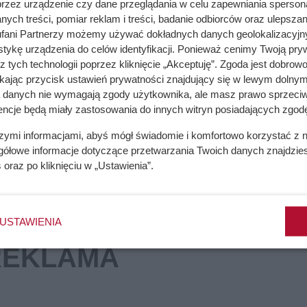
przez urządzenie czy dane przeglądania w celu zapewniania sperson
ych treści, pomiar reklam i treści, badanie odbiorców oraz ulepszan
% taniej i różne hity
fani Partnerzy możemy używać dokładnych danych geolokalizacyjn
tykę urządzenia do celów identyfikacji. Ponieważ cenimy Twoją pry
z tych technologii poprzez kliknięcie „Akceptuję”. Zgoda jest dobro
ikając przycisk ustawień prywatności znajdujący się w lewym dolnym
oznaj zasady savoir vivre
a danych nie wymagają zgody użytkownika, ale masz prawo sprzeciw
encje będą miały zastosowania do innych witryn posiadających zgodę
szymi informacjami, abyś mógł świadomie i komfortowo korzystać z
gółowe informacje dotyczące przetwarzania Twoich danych znajdzi
s
oraz po kliknięciu w „Ustawienia”.
USTAWIENIA