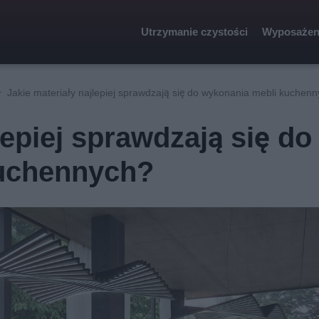
Utrzymanie czystości
Wyposażen
Jakie materiały najlepiej sprawdzają się do wykonania mebli kuchen
lepiej sprawdzają się do
kuchennych?