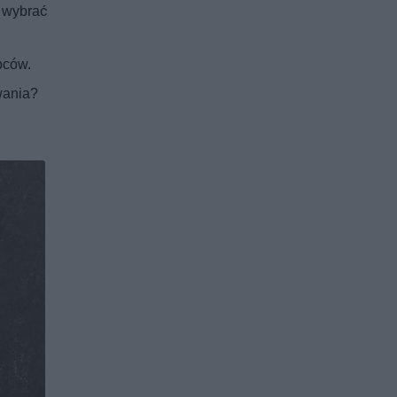
 wybrać
oców.
wania?