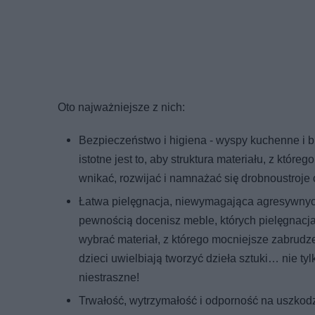
Oto najważniejsze z nich:
Bezpieczeństwo i higiena - wyspy kuchenne i b
istotne jest to, aby struktura materiału, z któ
wnikać, rozwijać i namnażać się drobnoustroje c
Łatwa pielęgnacja, niewymagająca agresywnyc
pewnością docenisz meble, których pielęgnacja
wybrać materiał, z którego mocniejsze zabrud
dzieci uwielbiają tworzyć dzieła sztuki… nie t
niestraszne!
Trwałość, wytrzymałość i odporność na uszkodz