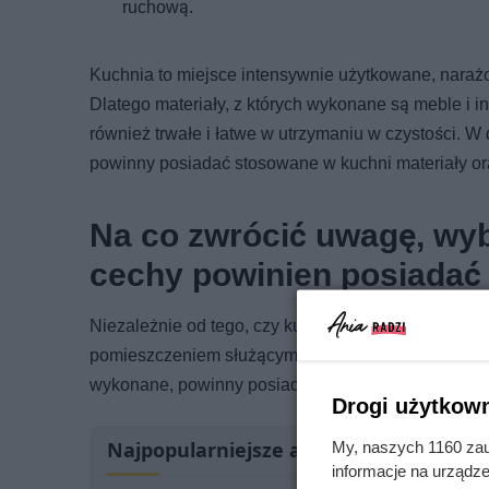
ruchową.
Kuchnia to miejsce intensywnie użytkowane, narażo
Dlatego materiały, z których wykonane są meble i i
również trwałe i łatwe w utrzymaniu w czystości. W
powinny posiadać stosowane w kuchni materiały o
Na co zwrócić uwagę, wy
cechy powinien posiadać 
Niezależnie od tego, czy kuchnia jest sercem domu,
pomieszczeniem służącym tylko do przygotowywania 
wykonane, powinny posiadać kilka cech, dzięki któ
Drogi użytkown
Najpopularniejsze artykuły
My, naszych 1160 zau
informacje na urządze