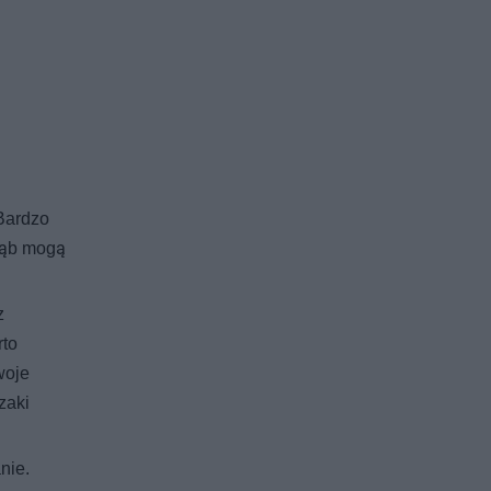
 Bardzo
głąb mogą
z
rto
woje
zaki
nie.