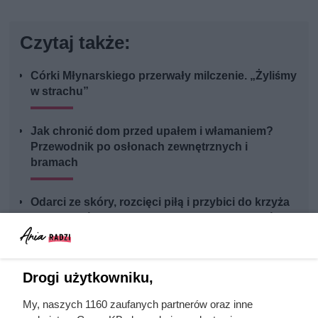
Czytaj także:
Córki Młynarskiego przerwały milczenie. „Żyliśmy
w strachu”
Jak chronić dom przed upałem i włamaniem?
Przewodnik po osłonach zewnętrznych i
bramach
Odarci ze skóry, rozcięci piłą i przybici do krzyża
głową w dół. Mroczny i krwawy koniec uczniów
Chrystusa
Twój ogród może kwitnąć do pierwszych
Drogi użytkowniku,
przymrozków. Wystarczy teraz posadzić te kwiaty
My, naszych 1160 zaufanych partnerów oraz inne