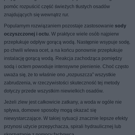
pomóc rozpuścić część świeżych tłustych osadów
znajdujących się wewnątrz rur.
Popularnym rozwiązaniem pozostaje zastosowanie
sody
oczyszczonej i octu
. W praktyce wiele osób najpierw
przepłukuje odpływ gorącą wodą. Następnie wsypuje sodę,
po chwili wlewa ocet, a na końcu ponownie przepłukuje
instalację gorącą wodą. Reakcja zachodząca pomiędzy
sodą i octem powoduje intensywne pienienie. Choć często
uważa się, że to właśnie ono „rozpuszcza” wszystkie
zabrudzenia, w rzeczywistości skuteczność tej metody
dotyczy przede wszystkim niewielkich osadów.
Jeżeli zlew jest całkowicie zatkany, a woda w ogóle nie
spływa, domowe sposoby mogą okazać się
niewystarczające. W takiej sytuacji znacznie lepsze efekty
przynosi użycie przepychacza, spirali hydraulicznej lub
skorzystanie z pomocy fachowca.