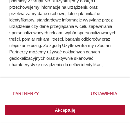
podmioty z Grupy KB.pl uzyskujemy dostęp i
Klimatyzator chodzi na pełnych obrotach, a w
przechowujemy informacje na urządzeniu oraz
pokoju jest gorąco? Wyczyszczenie tej rzeczy
przetwarzamy dane osobowe, takie jak unikalne
działa cuda
identyfikatory, standardowe informacje wysyłane przez
urządzenie czy dane przeglądania w celu zapewniania
spersonalizowanych reklam, wybór spersonalizowanych
Herodot pisał o tym z przerażeniem. Każda
treści, pomiar reklam i treści, badanie odbiorców oraz
kobieta musiała zrobić to chociaż raz w życiu
ulepszanie usług. Za zgodą Użytkownika my i Zaufani
Partnerzy możemy używać dokładnych danych
geolokalizacyjnych oraz aktywnie skanować
charakterystykę urządzenia do celów identyfikacji.
Ponieważ cenimy Twoją prywatność, prosimy o zgodę na
korzystanie z tych technologii poprzez kliknięcie
„Akceptuję”. Zgoda jest dobrowolna i zawsze możesz ją
zmienić/wycofać klikając przycisk ustawień prywatności
PARTNERZY
USTAWIENIA
znajdujący się w lewym dolnym rogu strony. Niektóre
rodzaje przetwarzania danych nie wymagają zgody
użytkownika, ale masz prawo sprzeciwić się takiemu
Akceptuję
przetwarzaniu. Preferencje będą miały zastosowania do
innych witryn posiadających zgodę globalną.