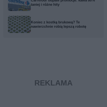
Carrefour odpalił promocje: kawa 80%
taniej i różne hity
Koniec z kostką brukową? Te
nawierzchnie robią lepszą robotę