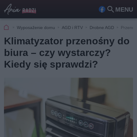
MENU
Fa
Szu
ceb
kaj
Wyposażenie domu
AGD i RTV
Drobne AGD
Przenośn
ook
Klimatyzator przenośny do
biura – czy wystarczy?
Kiedy się sprawdzi?