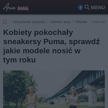
MENU
Fa
Szu
ceb
kaj
Utrzymanie czystości
Odzież i buty
Obuwie
Najmodnie
ook
Kobiety pokochały
sneakersy Puma, sprawdź
jakie modele nosić w
tym roku