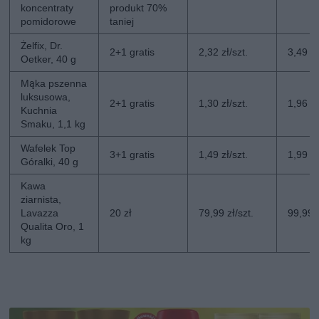
koncentraty
produkt 70%
pomidorowe
taniej
Żelfix, Dr.
2+1 gratis
2,32 zł/szt.
3,49 zł
Oetker, 40 g
Mąka pszenna
luksusowa,
2+1 gratis
1,30 zł/szt.
1,96 zł
Kuchnia
Smaku, 1,1 kg
Wafelek Top
3+1 gratis
1,49 zł/szt.
1,99 zł
Góralki, 40 g
Kawa
ziarnista,
Lavazza
20 zł
79,99 zł/szt.
99,99 z
Qualita Oro, 1
kg