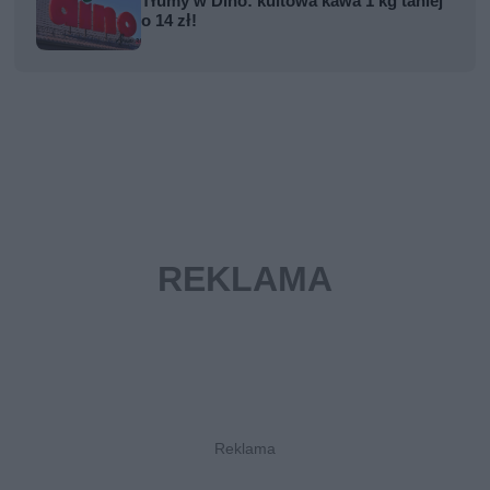
Tłumy w Dino: kultowa kawa 1 kg taniej
o 14 zł!