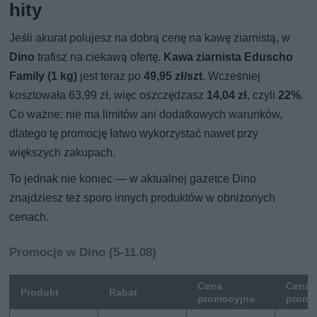
hity
Jeśli akurat polujesz na dobrą cenę na kawę ziarnistą, w
Dino
trafisz na ciekawą ofertę.
Kawa ziarnista Eduscho
Family (1 kg)
jest teraz po
49,95 zł/szt
. Wcześniej
kosztowała 63,99 zł, więc oszczędzasz
14,04 zł
, czyli
22%
.
Co ważne: nie ma limitów ani dodatkowych warunków,
dlatego tę promocję łatwo wykorzystać nawet przy
większych zakupach.
To jednak nie koniec — w aktualnej gazetce Dino
znajdziesz też sporo innych produktów w obniżonych
cenach.
Promocje w Dino (5-11.08)
Cena
Cena 
Produkt
Rabat
promocyjna
promo