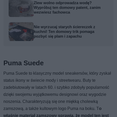
Zlew wolno odprowadza wodę?
Wypróbuj ten domowy patent, zanim
wezwiesz fachowca
Nie wyrzucaj starych ściereczek z
kuchni! Ten domowy trik pomaga
pozbyć się plam i zapachu
Puma Suede
Puma Suede to klasyczny model sneakersów, który zyskał
status ikony w świecie mody i streetwearu. Buty te
zadebiutowały w latach 60. i szybko zdobyły popularność
dzięki swojemu wyjątkowemu designowi oraz wygodzie
noszenia. Charakteryzują się one miękką cholewką
zamszową, a także kultowym logo Puma na boku. T
o
właśnie materiał zamszowy sprawia, że model ten jest