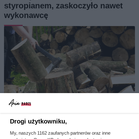
styropianem, zaskoczyło nawet
wykonawcę
Ten gatunek drewna daje
Drogi użytkowniku,
najwięcej ciepła, a Polacy rzadko
My, naszych 1162 zaufanych partnerów oraz inne