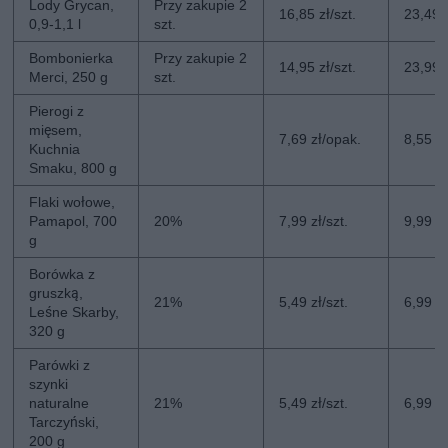
Lody Grycan,
Przy zakupie 2
16,85 zł/szt.
23,49 z
0,9-1,1 l
szt.
Bombonierka
Przy zakupie 2
14,95 zł/szt.
23,99 z
Merci, 250 g
szt.
Pierogi z
mięsem,
7,69 zł/opak.
8,55 z
Kuchnia
Smaku, 800 g
Flaki wołowe,
Pamapol, 700
20%
7,99 zł/szt.
9,99 zł
g
Borówka z
gruszką,
21%
5,49 zł/szt.
6,99 zł
Leśne Skarby,
320 g
Parówki z
szynki
naturalne
21%
5,49 zł/szt.
6,99 zł
Tarczyński,
200 g