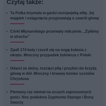
Czytaj także:
Ta Polka trzymała w garści europejską elitę. Jej
majątek i osiągnięcia przyprawiają o zawrót głowy
Córki Młynarskiego przerwały milczenie. „Żyliśmy
w strachu”
Zjadł 174 koty i rzucił się na nogę kolesia z
okrętu. Mroczny przypadek żołnierza z Polski
Odarci ze skóry, rozcięci piłą i przybici do krzyża
głową w dół. Mroczny i krwawy koniec uczniów
Chrystusa
Pierwszy raz niemal na oczach zaproszonych
gości. Noc poślubna Zygmunta Starego i Bony
Sworzy