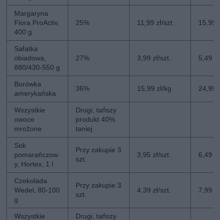
Margaryna
Flora ProActiv,
25%
11,99 zł/szt.
15,99 z
400 g
Sałatka
obiadowa,
27%
3,99 zł/szt.
5,49 zł
880/430-550 g
Borówka
36%
15,99 zł/kg
24,99 
amerykańska
Wszystkie
Drugi, tańszy
owoce
produkt 40%
mrożone
taniej
Sok
Przy zakupie 3
pomarańczow
3,95 zł/szt.
6,49 zł
szt.
y, Hortex, 1 l
Czekolada
Przy zakupie 3
Wedel, 80-100
4,39 zł/szt.
7,99 zł
szt.
g
Wszystkie
Drugi, tańszy