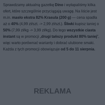
Sprawdzamy aktualną gazetkę
Dino
i wyłapaliśmy kilka
ofert, które szczególnie przyciągają uwagę. Na liście jest
m.in.
masło ekstra 82% Krasula (200 g)
— cena spadła
aż o
40%
(4,99 zł/szt. -> 2,99 zł/szt.).
Śliwki
kupisz taniej o
50%
(7,99 zł/kg -> 3,99 zł/kg). Do tego
wszystkie ciasta
instant
są w promocji „
drugi tańszy produkt 80% taniej
”,
więc warto porównać warianty i dobrać ulubione smaki.
Każda z tych promocji obowiązuje
od 5 do 11 sierpnia.