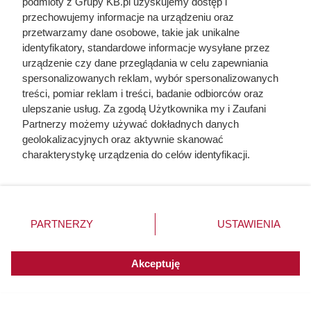
go kupują. Prawdziwy król
podmioty z Grupy KB.pl uzyskujemy dostęp i
przechowujemy informacje na urządzeniu oraz
kaloryczności
przetwarzamy dane osobowe, takie jak unikalne
identyfikatory, standardowe informacje wysyłane przez
urządzenie czy dane przeglądania w celu zapewniania
spersonalizowanych reklam, wybór spersonalizowanych
treści, pomiar reklam i treści, badanie odbiorców oraz
ulepszanie usług. Za zgodą Użytkownika my i Zaufani
Partnerzy możemy używać dokładnych danych
geolokalizacyjnych oraz aktywnie skanować
charakterystykę urządzenia do celów identyfikacji.
Ponieważ cenimy Twoją prywatność, prosimy o zgodę na
korzystanie z tych technologii poprzez kliknięcie
„Akceptuję”. Zgoda jest dobrowolna i zawsze możesz ją
zmienić/wycofać klikając przycisk ustawień prywatności
PARTNERZY
USTAWIENIA
znajdujący się w lewym dolnym rogu strony. Niektóre
rodzaje przetwarzania danych nie wymagają zgody
użytkownika, ale masz prawo sprzeciwić się takiemu
Akceptuję
przetwarzaniu. Preferencje będą miały zastosowania do
Żona Sienkiewicza uciekła
innych witryn posiadających zgodę globalną.
podczas podróży poślubnej.