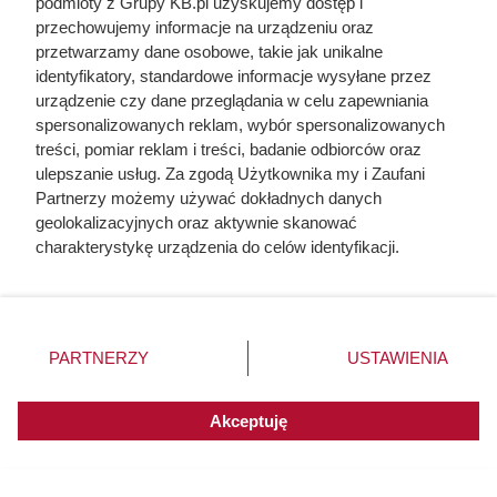
podmioty z Grupy KB.pl uzyskujemy dostęp i
przechowujemy informacje na urządzeniu oraz
przetwarzamy dane osobowe, takie jak unikalne
identyfikatory, standardowe informacje wysyłane przez
urządzenie czy dane przeglądania w celu zapewniania
spersonalizowanych reklam, wybór spersonalizowanych
treści, pomiar reklam i treści, badanie odbiorców oraz
ulepszanie usług. Za zgodą Użytkownika my i Zaufani
Partnerzy możemy używać dokładnych danych
geolokalizacyjnych oraz aktywnie skanować
charakterystykę urządzenia do celów identyfikacji.
Ponieważ cenimy Twoją prywatność, prosimy o zgodę na
korzystanie z tych technologii poprzez kliknięcie
„Akceptuję”. Zgoda jest dobrowolna i zawsze możesz ją
Dziennikarze ujawnili
zmienić/wycofać klikając przycisk ustawień prywatności
PARTNERZY
USTAWIENIA
pochodzenie mięsa z Dino. Klienci
znajdujący się w lewym dolnym rogu strony. Niektóre
rodzaje przetwarzania danych nie wymagają zgody
zaskoczeni
użytkownika, ale masz prawo sprzeciwić się takiemu
Akceptuję
przetwarzaniu. Preferencje będą miały zastosowania do
innych witryn posiadających zgodę globalną.