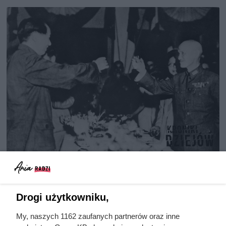
Doprowadził do śmierci większej
liczby ludzi niż Hitler i Stalin
razem wzięci. Mimo to czczą go
Drogi użytkowniku,
jako bohatera
My, naszych 1162 zaufanych partnerów oraz inne