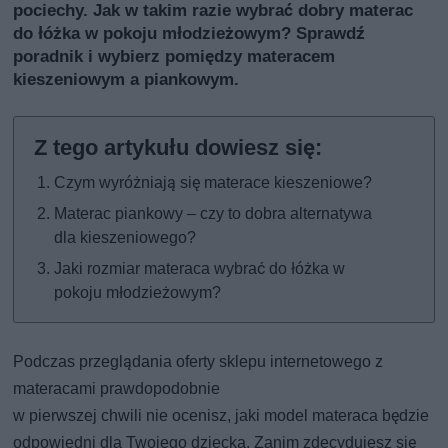
pociechy. Jak w takim razie wybrać dobry materac
do łóżka w pokoju młodzieżowym? Sprawdź
poradnik i wybierz pomiędzy materacem
kieszeniowym a piankowym.
Czym wyróżniają się materace kieszeniowe?
Materac piankowy – czy to dobra alternatywa
dla kieszeniowego?
Jaki rozmiar materaca wybrać do łóżka w
pokoju młodzieżowym?
Podczas przeglądania oferty sklepu internetowego z
materacami prawdopodobnie
w pierwszej chwili nie ocenisz, jaki model materaca będzie
odpowiedni dla Twojego dziecka. Zanim zdecydujesz się