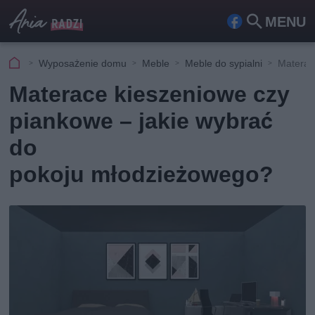
MENU
Fa
Szu
ceb
kaj
Wyposażenie domu
Meble
Meble do sypialni
Materac
ook
Materace kieszeniowe czy
piankowe – jakie wybrać
do
pokoju młodzieżowego?