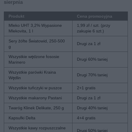
sierpnia
Produkt
Cena promocyjna
Mleko UHT 3,2% Wypasione
1,99 zł / szt. (przy
Mlekovita, 1 l
zakupie 6 szt.)
Sery żółte Światowid, 250-500
Drugi za 1 zł
g
Wszystkie wędzone łososie
Drugi 60% taniej
Marinero
Wszystkie parówki Kraina
Drugi 70% taniej
Wędlin
Wszystkie tuńczyki w puszce
2+1 gratis
Wszystkie makarony Pastani
Drugi za 1 zł
Twaróg Klinek Delikate, 250 g
Drugi 40% taniej
Kapsułki Delta
4+4 gratis
Wszystkie kawy rozpuszczalne
Drugi 50% taniej