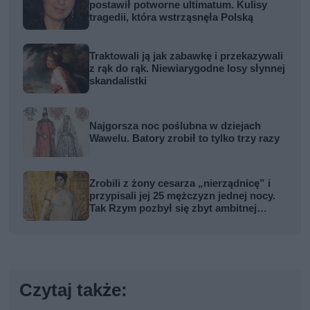
postawił potworne ultimatum. Kulisy
tragedii, która wstrząsnęła Polską
Traktowali ją jak zabawkę i przekazywali
z rąk do rąk. Niewiarygodne losy słynnej
skandalistki
Najgorsza noc poślubna w dziejach
Wawelu. Batory zrobił to tylko trzy razy
Zrobili z żony cesarza „nierządnicę” i
przypisali jej 25 mężczyzn jednej nocy.
Tak Rzym pozbył się zbyt ambitnej
kobiety
Czytaj także: