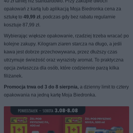
40 zł taniej niż standardowo. Przy zakupie dwóch
opakowań z kartą lub aplikacją Moja Biedronka cena za
sztukę to
49,99 zł
, podczas gdy bez rabatu regularnie
kosztuje 87,99 zł.
Wybierając większe opakowanie, rzadziej trzeba wracać po
kolejne zakupy. Kilogram ziaren starcza na długo, a jeśli
kawa jest dobrze przechowywana, przez dłuższy czas
utrzymuje świeżość oraz wyrazisty aromat. To praktyczna
opcja zwłaszcza dla osób, które codziennie parzą kilka
filiżanek.
Promocja trwa od 3 do 8 sierpnia,
a dzienny limit to cztery
opakowania na jedną kartę Moja Biedronka.