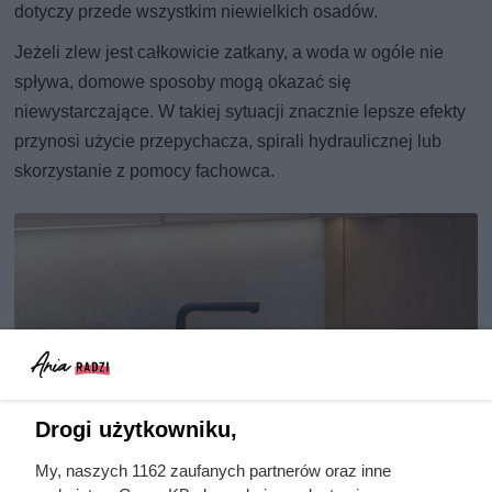
dotyczy przede wszystkim niewielkich osadów.
Jeżeli zlew jest całkowicie zatkany, a woda w ogóle nie
spływa, domowe sposoby mogą okazać się
niewystarczające. W takiej sytuacji znacznie lepsze efekty
przynosi użycie przepychacza, spirali hydraulicznej lub
skorzystanie z pomocy fachowca.
Drogi użytkowniku,
My, naszych 1162 zaufanych partnerów oraz inne