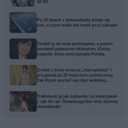
lat 80.
Po 25 latach z fotowoltaiką dzieje się
coś, o czym mało kto myśli przy zakupie
Zwabił ją do auta podstępem, a potem
postawił potworne ultimatum. Kulisy
tragedii, która wstrząsnęła Polską
Zrobili z żony cesarza „nierządnicę” i
przypisali jej 25 mężczyzn jednej nocy.
Tak Rzym pozbył się zbyt ambitnej
kobiety
Traktowali ją jak zabawkę i przekazywali
z rąk do rąk. Niewiarygodne losy słynnej
skandalistki