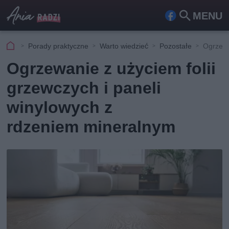
MENU
Fa
Szu
ceb
kaj
Porady praktyczne
Warto wiedzieć
Pozostałe
Ogrzewa
ook
Ogrzewanie z użyciem folii
grzewczych i paneli
winylowych z
rdzeniem mineralnym