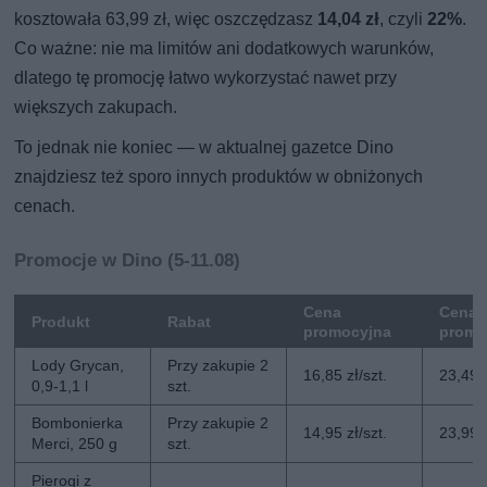
kosztowała 63,99 zł, więc oszczędzasz
14,04 zł
, czyli
22%
.
Co ważne: nie ma limitów ani dodatkowych warunków,
dlatego tę promocję łatwo wykorzystać nawet przy
większych zakupach.
To jednak nie koniec — w aktualnej gazetce Dino
znajdziesz też sporo innych produktów w obniżonych
cenach.
Promocje w Dino (5-11.08)
Cena
Cena 
Produkt
Rabat
promocyjna
promo
Lody Grycan,
Przy zakupie 2
16,85 zł/szt.
23,49 z
0,9-1,1 l
szt.
Bombonierka
Przy zakupie 2
14,95 zł/szt.
23,99 z
Merci, 250 g
szt.
Pierogi z