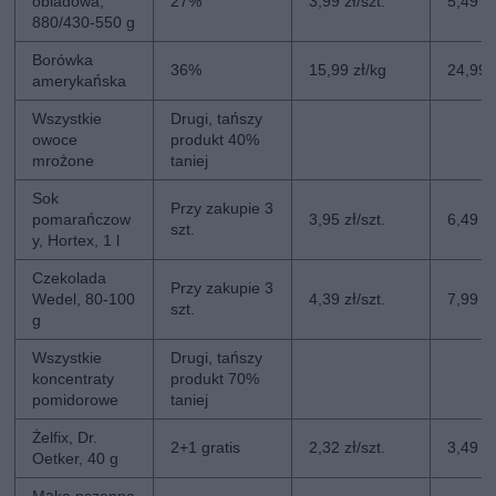
obiadowa,
27%
3,99 zł/szt.
5,49 zł
880/430-550 g
Borówka
36%
15,99 zł/kg
24,99 
amerykańska
Wszystkie
Drugi, tańszy
owoce
produkt 40%
mrożone
taniej
Sok
Przy zakupie 3
pomarańczow
3,95 zł/szt.
6,49 zł
szt.
y, Hortex, 1 l
Czekolada
Przy zakupie 3
Wedel, 80-100
4,39 zł/szt.
7,99 zł
szt.
g
Wszystkie
Drugi, tańszy
koncentraty
produkt 70%
pomidorowe
taniej
Żelfix, Dr.
2+1 gratis
2,32 zł/szt.
3,49 zł
Oetker, 40 g