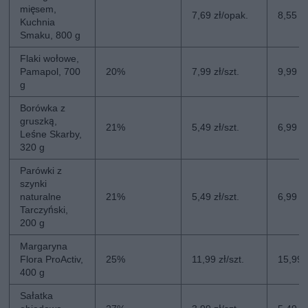
mięsem,
7,69 zł/opak.
8,55 z
Kuchnia
Smaku, 800 g
Flaki wołowe,
Pamapol, 700
20%
7,99 zł/szt.
9,99 zł
g
Borówka z
gruszką,
21%
5,49 zł/szt.
6,99 zł
Leśne Skarby,
320 g
Parówki z
szynki
naturalne
21%
5,49 zł/szt.
6,99 zł
Tarczyński,
200 g
Margaryna
Flora ProActiv,
25%
11,99 zł/szt.
15,99 z
400 g
Sałatka