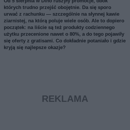
Od 5 sierpnia w Dino ruszyły promocje, obok
których trudno przejść obojętnie. Da się sporo
urwać z rachunku — szczególnie na słynnej kawie
ziarnistej, na którą poluje wiele osób. Ale to dopiero
początek: na liście są też produkty codziennego
użytku przecenione nawet o 80%, a do tego pojawiły
się oferty z gratisami. Co dokładnie potaniało i gdzie
kryją się najlepsze okazje?