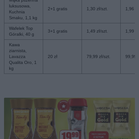
Mąka pszenna
luksusowa,
2+1 gratis
1,30 zł/szt.
1,96 zł
Kuchnia
Smaku, 1,1 kg
Wafelek Top
3+1 gratis
1,49 zł/szt.
1,99 zł
Góralki, 40 g
Kawa
ziarnista,
Lavazza
20 zł
79,99 zł/szt.
99,99 z
Qualita Oro, 1
kg