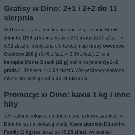
Gratisy w Dino: 2+1 i 2+2 do 11
sierpnia
W
Dino
nie zabraknie też promocji z gratisami.
Serek
Almette (150 g)
kupisz w akcji
2+1 gratis
(6,49 zł/szt. ->
4,32 zł/szt.). Identyczna oferta obejmuje
musy owocowe
Owolovo 200 g
(3,45 zł/szt. -> 2,30 zł/szt.). Z kolei
kanapka Monte Snack (29 g)
trafiła na promocję
2+2
gratis
(1,89 zł/szt. -> 0,94 zł/szt.). Wszystkie wymienione
rabaty obowiązują
od 5 do 11 sierpnia
.
Promocje w Dino: kawa 1 kg i inne
hity
Jeśli akurat polujesz na dobrą cenę na kawę ziarnistą, w
Dino
trafisz na ciekawą ofertę.
Kawa ziarnista Eduscho
Family (1 kg)
jest teraz po
49,95 zł/szt
. Wcześniej