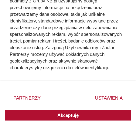
podmioty z Grupy KB.pl uzyskujemy dostęp i
przechowujemy informacje na urządzeniu oraz
przetwarzamy dane osobowe, takie jak unikalne
identyfikatory, standardowe informacje wysyłane przez
urządzenie czy dane przeglądania w celu zapewniania
spersonalizowanych reklam, wybór spersonalizowanych
treści, pomiar reklam i treści, badanie odbiorców oraz
ulepszanie usług. Za zgodą Użytkownika my i Zaufani
Partnerzy możemy używać dokładnych danych
geolokalizacyjnych oraz aktywnie skanować
charakterystykę urządzenia do celów identyfikacji.
Ponieważ cenimy Twoją prywatność, prosimy o zgodę na
korzystanie z tych technologii poprzez kliknięcie
Po 15 latach zdjęli fragment
„Akceptuję”. Zgoda jest dobrowolna i zawsze możesz ją
elewacji. To, co zastali pod
zmienić/wycofać klikając przycisk ustawień prywatności
PARTNERZY
USTAWIENIA
znajdujący się w lewym dolnym rogu strony. Niektóre
styropianem, zaskoczyło nawet
rodzaje przetwarzania danych nie wymagają zgody
wykonawcę
użytkownika, ale masz prawo sprzeciwić się takiemu
Akceptuję
przetwarzaniu. Preferencje będą miały zastosowania do
innych witryn posiadających zgodę globalną.