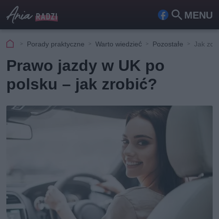
MENU
Fa
Szu
ceb
kaj
Porady praktyczne
Warto wiedzieć
Pozostałe
Jak zdo
ook
Prawo jazdy w UK po
polsku – jak zrobić?