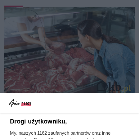
Dziennikarze ujawnili
pochodzenie mięsa z Dino. Klienci
zaskoczeni
Drogi użytkowniku,
My, naszych 1162 zaufanych partnerów oraz inne