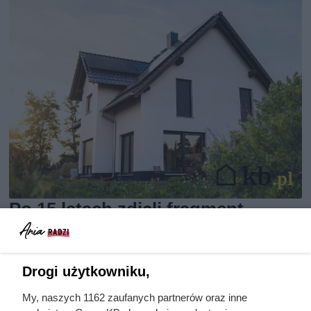
Po 15 latach zdjęli fragment
elewacji. To, co zastali pod
styropianem, zaskoczyło nawet
wykonawcę
Drogi użytkowniku,
My, naszych 1162 zaufanych partnerów oraz inne