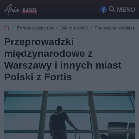
MENU
Fa
Szu
ceb
kaj
Porady praktyczne
Jak to zrobić?
Praktyczne rozwiązani
ook
Przeprowadzki
międzynarodowe z
Warszawy i innych miast
Polski z Fortis