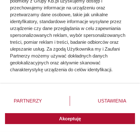
podmioty z Grupy KB.pl uzyskujemy dostęp i
przechowujemy informacje na urządzeniu oraz
przetwarzamy dane osobowe, takie jak unikalne
identyfikatory, standardowe informacje wysyłane przez
urządzenie czy dane przeglądania w celu zapewniania
spersonalizowanych reklam, wybór spersonalizowanych
treści, pomiar reklam i treści, badanie odbiorców oraz
ulepszanie usług. Za zgodą Użytkownika my i Zaufani
Partnerzy możemy używać dokładnych danych
geolokalizacyjnych oraz aktywnie skanować
charakterystykę urządzenia do celów identyfikacji.
Ponieważ cenimy Twoją prywatność, prosimy o zgodę na
korzystanie z tych technologii poprzez kliknięcie
„Akceptuję”. Zgoda jest dobrowolna i zawsze możesz ją
zmienić/wycofać klikając przycisk ustawień prywatności
PARTNERZY
USTAWIENIA
Nie harówka była najgorsza.
znajdujący się w lewym dolnym rogu strony. Niektóre
rodzaje przetwarzania danych nie wymagają zgody
Prawdziwy koszmar chłopek
użytkownika, ale masz prawo sprzeciwić się takiemu
Akceptuję
zaczynał się po zamknięciu drzwi
przetwarzaniu. Preferencje będą miały zastosowania do
innych witryn posiadających zgodę globalną.
domu