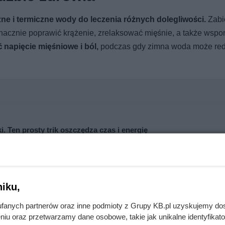
e i termiczne wody do leczenia różnych dolegliwości.
Zabie
znacznie poprawić krążenie, zrelaksować mięśnie, a także wsp
napięcie mięśniowe i ból,
podczas gdy zimna woda może re
. Ten prosty trik oszczędza czas i energię
kuchni! Ten domowy trik pomaga pozbyć się plam i zapachu
iku,
fanych partnerów oraz inne podmioty z Grupy KB.pl uzyskujemy do
niu oraz przetwarzamy dane osobowe, takie jak unikalne identyfikat