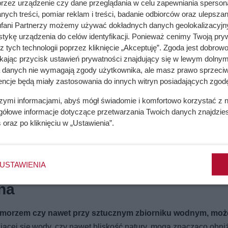
przez urządzenie czy dane przeglądania w celu zapewniania sperson
ych treści, pomiar reklam i treści, badanie odbiorców oraz ulepszan
fani Partnerzy możemy używać dokładnych danych geolokalizacyjn
tykę urządzenia do celów identyfikacji. Ponieważ cenimy Twoją pry
z tych technologii poprzez kliknięcie „Akceptuję”. Zgoda jest dobro
ikając przycisk ustawień prywatności znajdujący się w lewym dolnym
a danych nie wymagają zgody użytkownika, ale masz prawo sprzeciw
encje będą miały zastosowania do innych witryn posiadających zgodę
szymi informacjami, abyś mógł świadomie i komfortowo korzystać z
gółowe informacje dotyczące przetwarzania Twoich danych znajdzi
s
oraz po kliknięciu w „Ustawienia”.
USTAWIENIA
na
, morzem czy nawet przy sztucznym zbiorniku wodnym, moż
ającej się wody, czy nawet bliskość natury, mogą znacząco obni