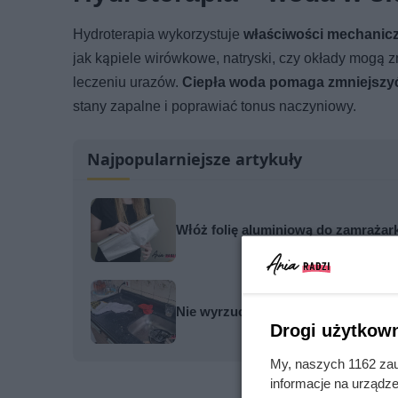
Hydroterapia wykorzystuje
właściwości mechaniczn
jak kąpiele wirówkowe, natryski, czy okłady mogą 
leczeniu urazów.
Ciepła woda pomaga zmniejszyć 
stany zapalne i poprawiać tonus naczyniowy.
Najpopularniejsze artykuły
Włóż folię aluminiową do zamrażarki
Nie wyrzucaj starych ściereczek z 
Drogi użytkown
My, naszych 1162 zau
informacje na urządze