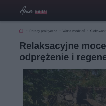
Porady praktyczne
Warto wiedzieć
Ciekawost
Relaksacyjne moce
odprężenie i regen