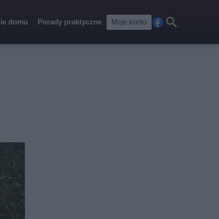
ie domu
Porady praktyczne
Moje konto
Fa
Szu
ceb
kaj
ook