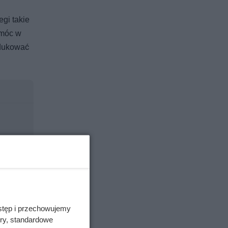
gi takie
omóc w
dukować
stęp i przechowujemy
ory, standardowe