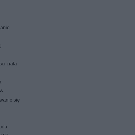
wanie
ą
ci ciała
o,
s.
wanie się
woda
a na