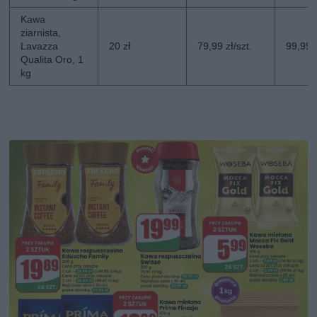
Kawa
ziarnista,
Lavazza
20 zł
79,99 zł/szt.
99,99 z
Qualita Oro, 1
kg