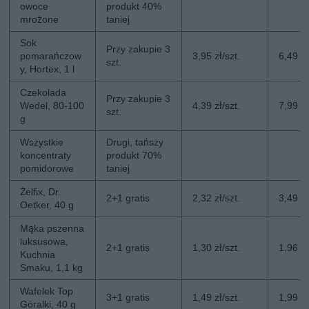
owoce
produkt 40%
mrożone
taniej
Sok
Przy zakupie 3
pomarańczow
3,95 zł/szt.
6,49 zł
szt.
y, Hortex, 1 l
Czekolada
Przy zakupie 3
Wedel, 80-100
4,39 zł/szt.
7,99 zł
szt.
g
Wszystkie
Drugi, tańszy
koncentraty
produkt 70%
pomidorowe
taniej
Żelfix, Dr.
2+1 gratis
2,32 zł/szt.
3,49 zł
Oetker, 40 g
Mąka pszenna
luksusowa,
2+1 gratis
1,30 zł/szt.
1,96 zł
Kuchnia
Smaku, 1,1 kg
Wafelek Top
3+1 gratis
1,49 zł/szt.
1,99 zł
Góralki, 40 g