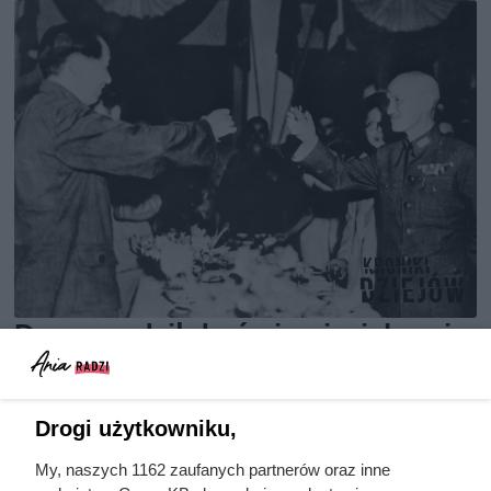
Doprowadził do śmierci większej
liczby ludzi niż Hitler i Stalin
razem wzięci. Mimo to czczą go
Drogi użytkowniku,
jako bohatera
My, naszych 1162 zaufanych partnerów oraz inne