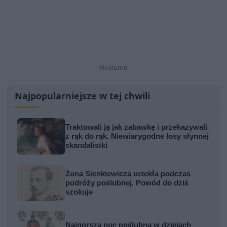
Najpopularniejsze w tej chwili
Traktowali ją jak zabawkę i przekazywali
z rąk do rąk. Niewiarygodne losy słynnej
skandalistki
Żona Sienkiewicza uciekła podczas
podróży poślubnej. Powód do dziś
szokuje
Najgorsza noc poślubna w dziejach