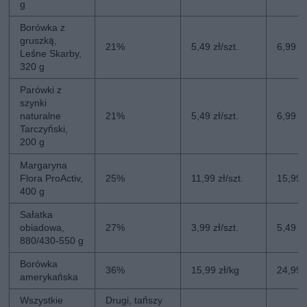
g
Borówka z
gruszką,
21%
5,49 zł/szt.
6,99 zł
Leśne Skarby,
320 g
Parówki z
szynki
naturalne
21%
5,49 zł/szt.
6,99 zł
Tarczyński,
200 g
Margaryna
Flora ProActiv,
25%
11,99 zł/szt.
15,99 z
400 g
Sałatka
obiadowa,
27%
3,99 zł/szt.
5,49 zł
880/430-550 g
Borówka
36%
15,99 zł/kg
24,99 
amerykańska
Wszystkie
Drugi, tańszy