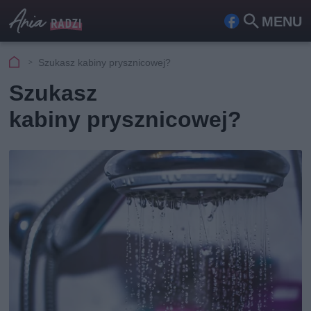
MENU
Fa
Szu
ceb
kaj
Szukasz kabiny prysznicowej?
ook
Szukasz
kabiny prysznicowej?