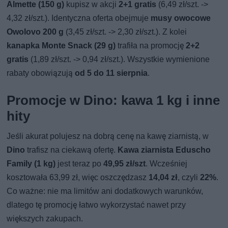
Almette (150 g)
kupisz w akcji
2+1 gratis
(6,49 zł/szt. ->
4,32 zł/szt.). Identyczna oferta obejmuje
musy owocowe
Owolovo 200 g
(3,45 zł/szt. -> 2,30 zł/szt.). Z kolei
kanapka Monte Snack (29 g)
trafiła na promocję
2+2
gratis
(1,89 zł/szt. -> 0,94 zł/szt.). Wszystkie wymienione
rabaty obowiązują
od 5 do 11 sierpnia
.
Promocje w Dino: kawa 1 kg i inne
hity
Jeśli akurat polujesz na dobrą cenę na kawę ziarnistą, w
Dino
trafisz na ciekawą ofertę.
Kawa ziarnista Eduscho
Family (1 kg)
jest teraz po
49,95 zł/szt
. Wcześniej
kosztowała 63,99 zł, więc oszczędzasz
14,04 zł
, czyli
22%
.
Co ważne: nie ma limitów ani dodatkowych warunków,
dlatego tę promocję łatwo wykorzystać nawet przy
większych zakupach.