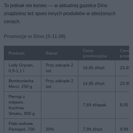
To jednak nie koniec — w aktualnej gazetce Dino
znajdziesz też sporo innych produktów w obniżonych
cenach.
Promocje w Dino (5-11.08)
Cena
Cena 
Produkt
Rabat
promocyjna
promo
Lody Grycan,
Przy zakupie 2
16,85 zł/szt.
23,49 z
0,9-1,1 l
szt.
Bombonierka
Przy zakupie 2
14,95 zł/szt.
23,99 z
Merci, 250 g
szt.
Pierogi z
mięsem,
7,69 zł/opak.
8,55 z
Kuchnia
Smaku, 800 g
Flaki wołowe,
Pamapol, 700
20%
7,99 zł/szt.
9,99 zł