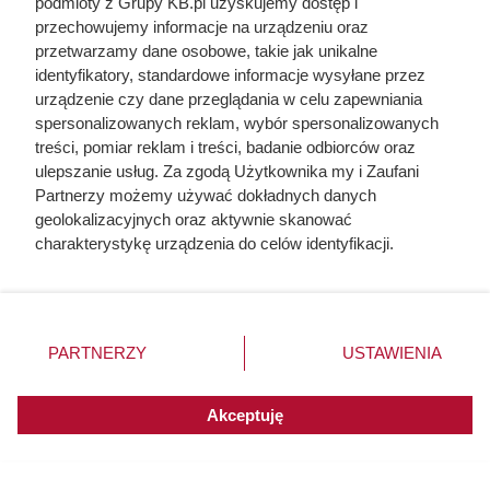
podmioty z Grupy KB.pl uzyskujemy dostęp i
przechowujemy informacje na urządzeniu oraz
przetwarzamy dane osobowe, takie jak unikalne
identyfikatory, standardowe informacje wysyłane przez
urządzenie czy dane przeglądania w celu zapewniania
spersonalizowanych reklam, wybór spersonalizowanych
treści, pomiar reklam i treści, badanie odbiorców oraz
ulepszanie usług. Za zgodą Użytkownika my i Zaufani
Partnerzy możemy używać dokładnych danych
geolokalizacyjnych oraz aktywnie skanować
charakterystykę urządzenia do celów identyfikacji.
Ponieważ cenimy Twoją prywatność, prosimy o zgodę na
korzystanie z tych technologii poprzez kliknięcie
Po 15 latach zdjęli fragment
„Akceptuję”. Zgoda jest dobrowolna i zawsze możesz ją
zmienić/wycofać klikając przycisk ustawień prywatności
elewacji. To, co zastali pod
PARTNERZY
USTAWIENIA
znajdujący się w lewym dolnym rogu strony. Niektóre
styropianem, zaskoczyło nawet
rodzaje przetwarzania danych nie wymagają zgody
wykonawcę
użytkownika, ale masz prawo sprzeciwić się takiemu
Akceptuję
przetwarzaniu. Preferencje będą miały zastosowania do
innych witryn posiadających zgodę globalną.