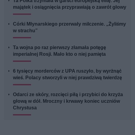
Ta Polka trzymała w garści europejską elitę. Jej
majątek i osiągnięcia przyprawiają o zawrót głowy
Córki Młynarskiego przerwały milczenie. „Żyliśmy
w strachu”
Ta wojna po raz pierwszy złamała potęgę
imperialnej Rosji. Mało kto o niej pamięta
6 tysięcy morderców z UPA ruszyło, by wyrżnąć
wieś. Polacy stworzyli w niej prawdziwą twierdzę
Odarci ze skóry, rozcięci piłą i przybici do krzyża
głową w dół. Mroczny i krwawy koniec uczniów
Chrystusa