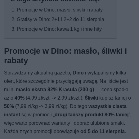
Promocje w Dino: masło, śliwki i rabaty
Gratisy w Dino: 2+1 i 2+2 do 11 sierpnia
Promocje w Dino: kawa 1 kg i inne hity
Promocje w Dino: masło, śliwki i
rabaty
Sprawdzamy aktualną gazetkę
Dino
i wyłapaliśmy kilka
ofert, które szczególnie przyciągają uwagę. Na liście jest
m.in.
masło ekstra 82% Krasula (200 g)
— cena spadła
aż o
40%
(4,99 zł/szt. -> 2,99 zł/szt.).
Śliwki
kupisz taniej o
50%
(7,99 zł/kg -> 3,99 zł/kg). Do tego
wszystkie ciasta
instant
są w promocji „
drugi tańszy produkt 80% taniej
”,
więc warto porównać warianty i dobrać ulubione smaki.
Każda z tych promocji obowiązuje
od 5 do 11 sierpnia.