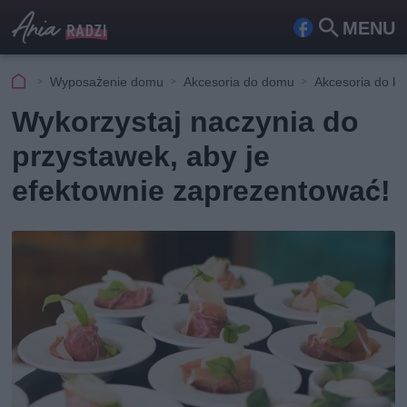
MENU
Fa
Szu
ceb
kaj
Wyposażenie domu
Akcesoria do domu
Akcesoria do ku
ook
Wykorzystaj naczynia do
przystawek, aby je
efektownie zaprezentować!