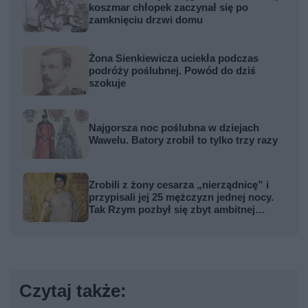
koszmar chłopek zaczynał się po
zamknięciu drzwi domu
Żona Sienkiewicza uciekła podczas
podróży poślubnej. Powód do dziś
szokuje
Najgorsza noc poślubna w dziejach
Wawelu. Batory zrobił to tylko trzy razy
Zrobili z żony cesarza „nierządnicę” i
przypisali jej 25 mężczyzn jednej nocy.
Tak Rzym pozbył się zbyt ambitnej
kobiety
Czytaj także: