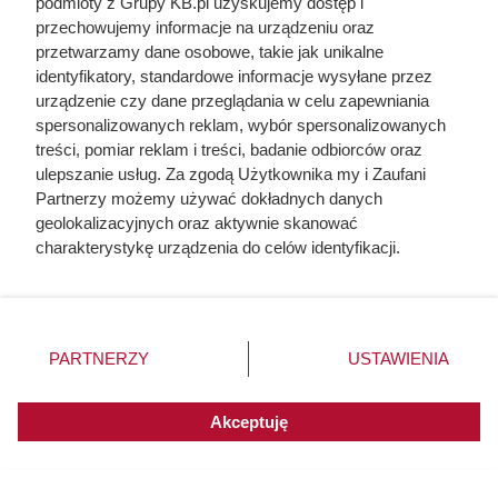
podmioty z Grupy KB.pl uzyskujemy dostęp i
przechowujemy informacje na urządzeniu oraz
przetwarzamy dane osobowe, takie jak unikalne
identyfikatory, standardowe informacje wysyłane przez
urządzenie czy dane przeglądania w celu zapewniania
spersonalizowanych reklam, wybór spersonalizowanych
Doprowadził do śmierci większej
treści, pomiar reklam i treści, badanie odbiorców oraz
liczby ludzi niż Hitler i Stalin
ulepszanie usług. Za zgodą Użytkownika my i Zaufani
Partnerzy możemy używać dokładnych danych
razem wzięci. Mimo to czczą go
geolokalizacyjnych oraz aktywnie skanować
jako bohatera
charakterystykę urządzenia do celów identyfikacji.
Ponieważ cenimy Twoją prywatność, prosimy o zgodę na
korzystanie z tych technologii poprzez kliknięcie
„Akceptuję”. Zgoda jest dobrowolna i zawsze możesz ją
zmienić/wycofać klikając przycisk ustawień prywatności
PARTNERZY
USTAWIENIA
znajdujący się w lewym dolnym rogu strony. Niektóre
rodzaje przetwarzania danych nie wymagają zgody
użytkownika, ale masz prawo sprzeciwić się takiemu
Akceptuję
przetwarzaniu. Preferencje będą miały zastosowania do
innych witryn posiadających zgodę globalną.