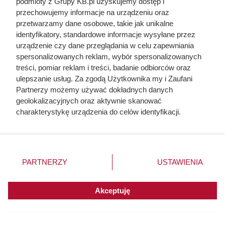
podmioty z Grupy KB.pl uzyskujemy dostęp i
przechowujemy informacje na urządzeniu oraz
przetwarzamy dane osobowe, takie jak unikalne
identyfikatory, standardowe informacje wysyłane przez
Kawa ziarnista Eduscho Family (1 kg)w super cenie w Dino do 11
sierpnia, fot. Opracowanie własne na podstawie gazetki
urządzenie czy dane przeglądania w celu zapewniania
promocyjnej Dino z dn. 5-11.08
spersonalizowanych reklam, wybór spersonalizowanych
treści, pomiar reklam i treści, badanie odbiorców oraz
ulepszanie usług. Za zgodą Użytkownika my i Zaufani
Partnerzy możemy używać dokładnych danych
geolokalizacyjnych oraz aktywnie skanować
charakterystykę urządzenia do celów identyfikacji.
Ponieważ cenimy Twoją prywatność, prosimy o zgodę na
korzystanie z tych technologii poprzez kliknięcie
„Akceptuję”. Zgoda jest dobrowolna i zawsze możesz ją
zmienić/wycofać klikając przycisk ustawień prywatności
PARTNERZY
USTAWIENIA
znajdujący się w lewym dolnym rogu strony. Niektóre
rodzaje przetwarzania danych nie wymagają zgody
użytkownika, ale masz prawo sprzeciwić się takiemu
Akceptuję
przetwarzaniu. Preferencje będą miały zastosowania do
innych witryn posiadających zgodę globalną.