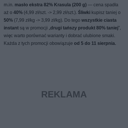
m.in.
masło ekstra 82% Krasula (200 g)
— cena spadła
aż o
40%
(4,99 zł/szt. -> 2,99 zł/szt.).
Śliwki
kupisz taniej o
50%
(7,99 zł/kg -> 3,99 zł/kg). Do tego
wszystkie ciasta
instant
są w promocji „
drugi tańszy produkt 80% taniej
”,
więc warto porównać warianty i dobrać ulubione smaki.
Każda z tych promocji obowiązuje
od 5 do 11 sierpnia.