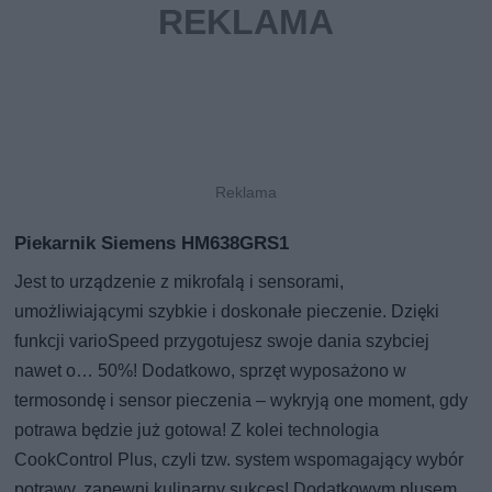
Piekarnik Siemens HM638GRS1
Jest to urządzenie z mikrofalą i sensorami,
umożliwiającymi szybkie i doskonałe pieczenie. Dzięki
funkcji varioSpeed przygotujesz swoje dania szybciej
nawet o… 50%! Dodatkowo, sprzęt wyposażono w
termosondę i sensor pieczenia – wykryją one moment, gdy
potrawa będzie już gotowa! Z kolei technologia
CookControl Plus, czyli tzw. system wspomagający wybór
potrawy, zapewni kulinarny sukces! Dodatkowym plusem