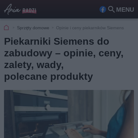
MENU
Fa
Szu
ceb
kaj
Sprzęty domowe
Opinie i ceny piekarników Siemens
ook
Piekarniki Siemens do
zabudowy – opinie, ceny,
zalety, wady,
polecane produkty