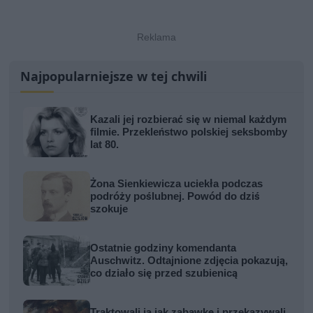
Najpopularniejsze w tej chwili
Kazali jej rozbierać się w niemal każdym
filmie. Przekleństwo polskiej seksbomby
lat 80.
Żona Sienkiewicza uciekła podczas
podróży poślubnej. Powód do dziś
szokuje
Ostatnie godziny komendanta
Auschwitz. Odtajnione zdjęcia pokazują,
co działo się przed szubienicą
Traktowali ją jak zabawkę i przekazywali