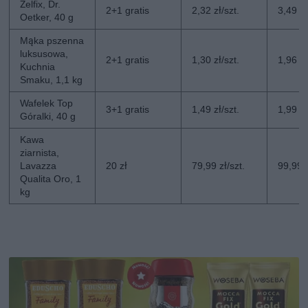
Żelfix, Dr.
2+1 gratis
2,32 zł/szt.
3,49 zł
Oetker, 40 g
Mąka pszenna
luksusowa,
2+1 gratis
1,30 zł/szt.
1,96 zł
Kuchnia
Smaku, 1,1 kg
Wafelek Top
3+1 gratis
1,49 zł/szt.
1,99 zł
Góralki, 40 g
Kawa
ziarnista,
Lavazza
20 zł
79,99 zł/szt.
99,99 z
Qualita Oro, 1
kg