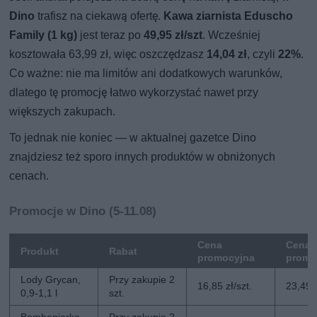
Dino
trafisz na ciekawą ofertę.
Kawa ziarnista Eduscho
Family (1 kg)
jest teraz po
49,95 zł/szt
. Wcześniej
kosztowała 63,99 zł, więc oszczędzasz
14,04 zł
, czyli
22%
.
Co ważne: nie ma limitów ani dodatkowych warunków,
dlatego tę promocję łatwo wykorzystać nawet przy
większych zakupach.
To jednak nie koniec — w aktualnej gazetce Dino
znajdziesz też sporo innych produktów w obniżonych
cenach.
Promocje w Dino (5-11.08)
Cena
Cena 
Produkt
Rabat
promocyjna
promo
Lody Grycan,
Przy zakupie 2
16,85 zł/szt.
23,49 z
0,9-1,1 l
szt.
Bombonierka
Przy zakupie 2