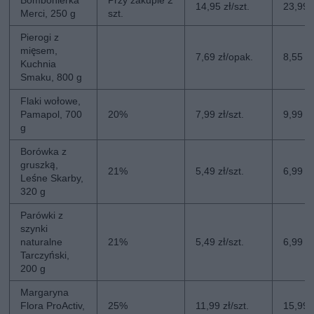
14,95 zł/szt.
23,99 z
Merci, 250 g
szt.
Pierogi z
mięsem,
7,69 zł/opak.
8,55 z
Kuchnia
Smaku, 800 g
Flaki wołowe,
Pamapol, 700
20%
7,99 zł/szt.
9,99 zł
g
Borówka z
gruszką,
21%
5,49 zł/szt.
6,99 zł
Leśne Skarby,
320 g
Parówki z
szynki
naturalne
21%
5,49 zł/szt.
6,99 zł
Tarczyński,
200 g
Margaryna
Flora ProActiv,
25%
11,99 zł/szt.
15,99 z