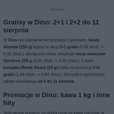
Gratisy w Dino: 2+1 i 2+2 do 11
sierpnia
W
Dino
nie zabraknie też promocji z gratisami.
Serek
Almette (150 g)
kupisz w akcji
2+1 gratis
(6,49 zł/szt. ->
4,32 zł/szt.). Identyczna oferta obejmuje
musy owocowe
Owolovo 200 g
(3,45 zł/szt. -> 2,30 zł/szt.). Z kolei
kanapka Monte Snack (29 g)
trafiła na promocję
2+2
gratis
(1,89 zł/szt. -> 0,94 zł/szt.). Wszystkie wymienione
rabaty obowiązują
od 5 do 11 sierpnia
.
Promocje w Dino: kawa 1 kg i inne
hity
Jeśli akurat polujesz na dobrą cenę na kawę ziarnistą, w