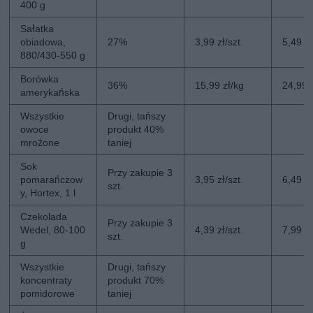
400 g
Sałatka
obiadowa,
27%
3,99 zł/szt.
5,49 zł
880/430-550 g
Borówka
36%
15,99 zł/kg
24,99 
amerykańska
Wszystkie
Drugi, tańszy
owoce
produkt 40%
mrożone
taniej
Sok
Przy zakupie 3
pomarańczow
3,95 zł/szt.
6,49 zł
szt.
y, Hortex, 1 l
Czekolada
Przy zakupie 3
Wedel, 80-100
4,39 zł/szt.
7,99 zł
szt.
g
Wszystkie
Drugi, tańszy
koncentraty
produkt 70%
pomidorowe
taniej