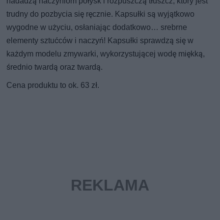
nadadzą naczyniom połysk i rozpuszczą tłuszcz, który jest
trudny do pozbycia się ręcznie. Kapsułki są wyjątkowo
wygodne w użyciu, osłaniając dodatkowo… srebrne
elementy sztućców i naczyń! Kapsułki sprawdzą się w
każdym modelu zmywarki, wykorzystującej wodę miękką,
średnio twardą oraz twardą.
Cena produktu to ok. 63 zł.