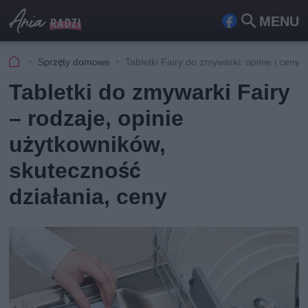
MENU
Fa
Szu
ceb
kaj
Sprzęty domowe
Tabletki Fairy do zmywarki: opinie i ceny
ook
Tabletki do zmywarki Fairy
– rodzaje, opinie
użytkowników,
skuteczność
działania, ceny