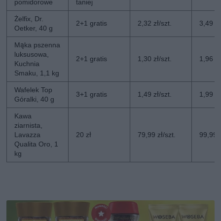
pomidorowe
taniej
Żelfix, Dr.
2+1 gratis
2,32 zł/szt.
3,49 zł
Oetker, 40 g
Mąka pszenna
luksusowa,
2+1 gratis
1,30 zł/szt.
1,96 zł
Kuchnia
Smaku, 1,1 kg
Wafelek Top
3+1 gratis
1,49 zł/szt.
1,99 zł
Góralki, 40 g
Kawa
ziarnista,
Lavazza
20 zł
79,99 zł/szt.
99,99 z
Qualita Oro, 1
kg