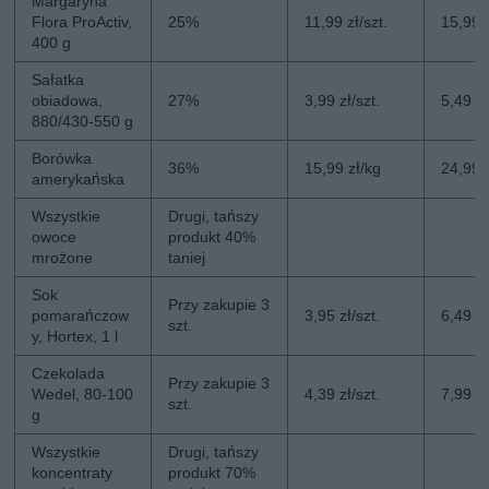
Margaryna
Flora ProActiv,
25%
11,99 zł/szt.
15,99 z
400 g
Sałatka
obiadowa,
27%
3,99 zł/szt.
5,49 zł
880/430-550 g
Borówka
36%
15,99 zł/kg
24,99 
amerykańska
Wszystkie
Drugi, tańszy
owoce
produkt 40%
mrożone
taniej
Sok
Przy zakupie 3
pomarańczow
3,95 zł/szt.
6,49 zł
szt.
y, Hortex, 1 l
Czekolada
Przy zakupie 3
Wedel, 80-100
4,39 zł/szt.
7,99 zł
szt.
g
Wszystkie
Drugi, tańszy
koncentraty
produkt 70%