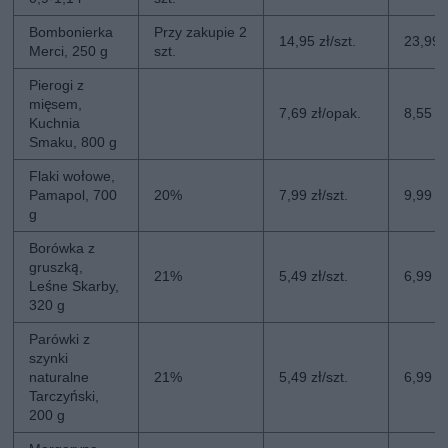
Bombonierka
Przy zakupie 2
14,95 zł/szt.
23,99 z
Merci, 250 g
szt.
Pierogi z
mięsem,
7,69 zł/opak.
8,55 z
Kuchnia
Smaku, 800 g
Flaki wołowe,
Pamapol, 700
20%
7,99 zł/szt.
9,99 zł
g
Borówka z
gruszką,
21%
5,49 zł/szt.
6,99 zł
Leśne Skarby,
320 g
Parówki z
szynki
naturalne
21%
5,49 zł/szt.
6,99 zł
Tarczyński,
200 g