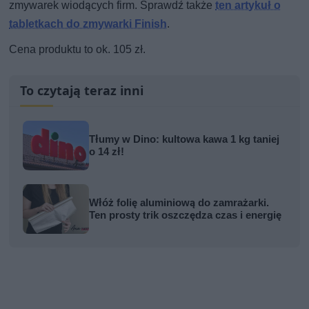
zmywarek wiodących firm. Sprawdź także
ten artykuł o
tabletkach do zmywarki Finish
.
Cena produktu to ok. 105 zł.
To czytają teraz inni
Tłumy w Dino: kultowa kawa 1 kg taniej
o 14 zł!
Włóż folię aluminiową do zamrażarki.
Ten prosty trik oszczędza czas i energię