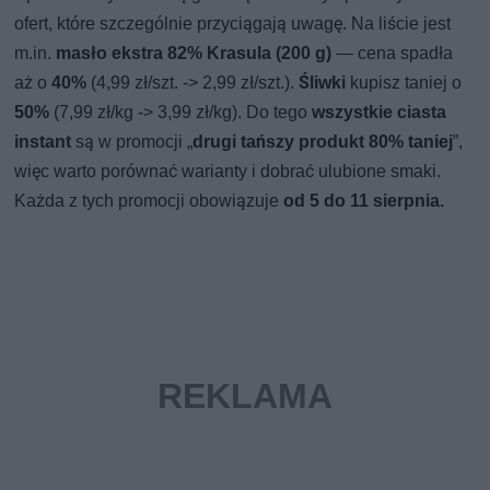
ofert, które szczególnie przyciągają uwagę. Na liście jest
m.in.
masło ekstra 82% Krasula (200 g)
— cena spadła
aż o
40%
(4,99 zł/szt. -> 2,99 zł/szt.).
Śliwki
kupisz taniej o
50%
(7,99 zł/kg -> 3,99 zł/kg). Do tego
wszystkie ciasta
instant
są w promocji „
drugi tańszy produkt 80% taniej
”,
więc warto porównać warianty i dobrać ulubione smaki.
Każda z tych promocji obowiązuje
od 5 do 11 sierpnia.