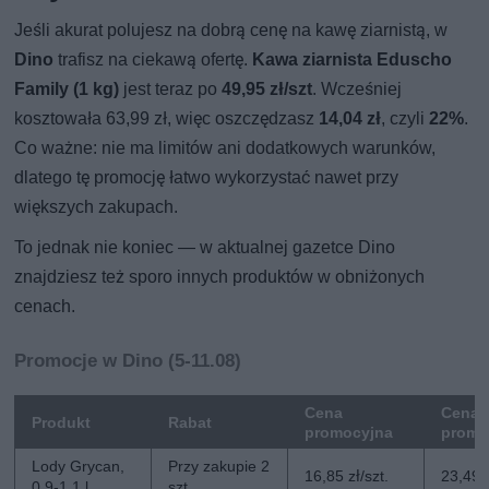
Jeśli akurat polujesz na dobrą cenę na kawę ziarnistą, w
Dino
trafisz na ciekawą ofertę.
Kawa ziarnista Eduscho
Family (1 kg)
jest teraz po
49,95 zł/szt
. Wcześniej
kosztowała 63,99 zł, więc oszczędzasz
14,04 zł
, czyli
22%
.
Co ważne: nie ma limitów ani dodatkowych warunków,
dlatego tę promocję łatwo wykorzystać nawet przy
większych zakupach.
To jednak nie koniec — w aktualnej gazetce Dino
znajdziesz też sporo innych produktów w obniżonych
cenach.
Promocje w Dino (5-11.08)
Cena
Cena 
Produkt
Rabat
promocyjna
promo
Lody Grycan,
Przy zakupie 2
16,85 zł/szt.
23,49 z
0,9-1,1 l
szt.