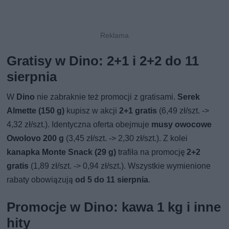
Gratisy w Dino: 2+1 i 2+2 do 11
sierpnia
W
Dino
nie zabraknie też promocji z gratisami.
Serek
Almette (150 g)
kupisz w akcji
2+1 gratis
(6,49 zł/szt. ->
4,32 zł/szt.). Identyczna oferta obejmuje
musy owocowe
Owolovo 200 g
(3,45 zł/szt. -> 2,30 zł/szt.). Z kolei
kanapka Monte Snack (29 g)
trafiła na promocję
2+2
gratis
(1,89 zł/szt. -> 0,94 zł/szt.). Wszystkie wymienione
rabaty obowiązują
od 5 do 11 sierpnia
.
Promocje w Dino: kawa 1 kg i inne
hity