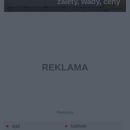
zalety, wady, ceny
agd
lodówki