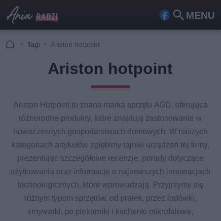
MENU
Fa
Szu
ceb
kaj
Tagi
Ariston hotpoint
ook
Ariston hotpoint
Ariston Hotpoint to znana marka sprzętu AGD, oferująca
różnorodne produkty, które znajdują zastosowanie w
nowoczesnych gospodarstwach domowych. W naszych
kategoriach artykułów zgłębimy tajniki urządzeń tej firmy,
prezentując szczegółowe recenzje, porady dotyczące
użytkowania oraz informacje o najnowszych innowacjach
technologicznych, które wprowadzają. Przyjrzymy się
różnym typom sprzętów, od pralek, przez lodówki,
zmywarki, po piekarniki i kuchenki mikrofalowe,