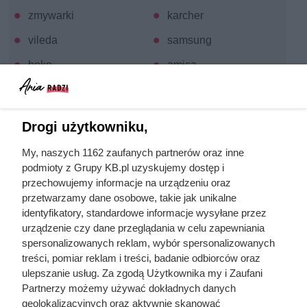
zmywarki
karcher
vileda
samsung
beko
amica
whirlpool
electrolux
siemens
bosch
Drogi użytkowniku,
indesit
gorenje
My, naszych 1162 zaufanych partnerów oraz inne
braun
tefal
podmioty z Grupy KB.pl uzyskujemy dostęp i
przechowujemy informacje na urządzeniu oraz
opinie o sprzętach
philips
przetwarzamy dane osobowe, takie jak unikalne
domowych
identyfikatory, standardowe informacje wysyłane przez
testy produktów
candy
urządzenie czy dane przeglądania w celu zapewniania
spersonalizowanych reklam, wybór spersonalizowanych
podłączenie urządzeń
zelmer
treści, pomiar reklam i treści, badanie odbiorców oraz
domowych
ulepszanie usług. Za zgodą Użytkownika my i Zaufani
leifheit
Partnerzy możemy używać dokładnych danych
geolokalizacyjnych oraz aktywnie skanować