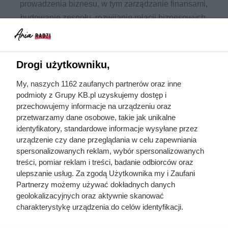
prowadzenia biznesu, w tym zarządzanie finansami,
budowanie zespołu, rozwijanie relacji biznesowych,
automatyzację procesów oraz strategie na zwiększenie
konkurencyjności. Każdy artykuł ma na celu dostarczenie
praktycznych wskazówek oraz najnowszych trendów, aby
Drogi użytkowniku,
wspierać Cię w osiąganiu sukcesów w świecie biznesu.
My, naszych 1162 zaufanych partnerów oraz inne
podmioty z Grupy KB.pl uzyskujemy dostęp i
Wszystkie artykuły w temacie
przechowujemy informacje na urządzeniu oraz
biznes
przetwarzamy dane osobowe, takie jak unikalne
identyfikatory, standardowe informacje wysyłane przez
urządzenie czy dane przeglądania w celu zapewniania
praktyczne porady
zrób to sam
spersonalizowanych reklam, wybór spersonalizowanych
karcher
testy produktów
treści, pomiar reklam i treści, badanie odbiorców oraz
ulepszanie usług. Za zgodą Użytkownika my i Zaufani
ceny usług
prawo i przepisy
Partnerzy możemy używać dokładnych danych
geolokalizacyjnych oraz aktywnie skanować
charakterystykę urządzenia do celów identyfikacji.
Ponieważ cenimy Twoją prywatność, prosimy o zgodę na