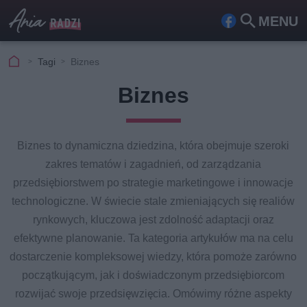
MENU
Fa
Szu
ceb
kaj
Tagi
Biznes
ook
Biznes
Biznes to dynamiczna dziedzina, która obejmuje szeroki
zakres tematów i zagadnień, od zarządzania
przedsiębiorstwem po strategie marketingowe i innowacje
technologiczne. W świecie stale zmieniających się realiów
rynkowych, kluczowa jest zdolność adaptacji oraz
efektywne planowanie. Ta kategoria artykułów ma na celu
dostarczenie kompleksowej wiedzy, która pomoże zarówno
początkującym, jak i doświadczonym przedsiębiorcom
rozwijać swoje przedsięwzięcia. Omówimy różne aspekty