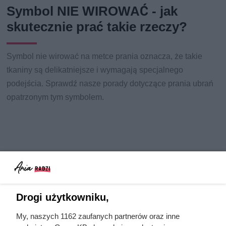
Symbol NIE WIROWAĆ - jak
skutecznie prać takie rzeczy?
Symbol nie wirować na metce prania oznacza, że takie
tkaniny są delikatniejsze i wymagają specjalnego
podejścia. Sprawdź nasze porady dotyczące prania ubrań
opatrzonym tym symbolem.
Drogi użytkowniku,
My, naszych 1162 zaufanych partnerów oraz inne