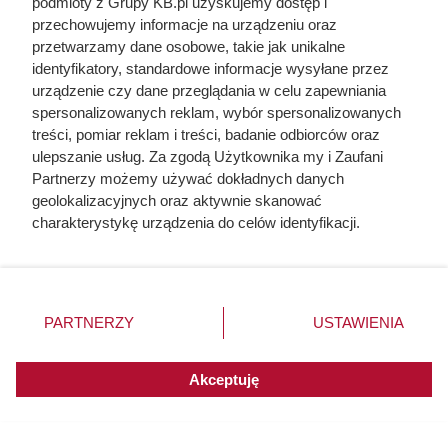
podmioty z Grupy KB.pl uzyskujemy dostęp i
przechowujemy informacje na urządzeniu oraz
przetwarzamy dane osobowe, takie jak unikalne
identyfikatory, standardowe informacje wysyłane przez
urządzenie czy dane przeglądania w celu zapewniania
spersonalizowanych reklam, wybór spersonalizowanych
treści, pomiar reklam i treści, badanie odbiorców oraz
ulepszanie usług. Za zgodą Użytkownika my i Zaufani
Partnerzy możemy używać dokładnych danych
geolokalizacyjnych oraz aktywnie skanować
charakterystykę urządzenia do celów identyfikacji.
Ponieważ cenimy Twoją prywatność, prosimy o zgodę na
korzystanie z tych technologii poprzez kliknięcie
„Akceptuję”. Zgoda jest dobrowolna i zawsze możesz ją
zmienić/wycofać klikając przycisk ustawień prywatności
PARTNERZY
USTAWIENIA
znajdujący się w lewym dolnym rogu strony. Niektóre
rodzaje przetwarzania danych nie wymagają zgody
Pranie wstępne i pranie
użytkownika, ale masz prawo sprzeciwić się takiemu
Akceptuję
przetwarzaniu. Preferencje będą miały zastosowania do
zasadnicze - opis etapów
innych witryn posiadających zgodę globalną.
prania i porady, kiedy ich użyć