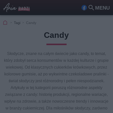
MENU
Fa
Szu
ceb
kaj
Tagi
Candy
ook
Candy
Słodycze, znane na całym świecie jako candy, to temat,
który zdobył serca konsumentów w każdej kulturze i grupie
wiekowej. Od klasycznych cukierków krówkowych, przez
kolorowe gumisie, aż po wykwintne czekoladowe pralinki -
świat słodyczy jest różnorodny i pełen niespodzianek.
Artykuły w tej kategorii poruszą różnorodne aspekty
związane z candy: historię produkcji, regionalne wariacje,
wpływ na zdrowie, a także nowoczesne trendy i innowacje
w branży cukierniczej. Dla miłośników słodyczy, zarówno