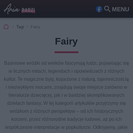
MENU
Fa
Szu
ceb
kaj
Tagi
Fairy
ook
Fairy
Baśniowe wróżki od wieków fascynują ludzi, pojawiając się
w licznych mitach, legendach i opowieściach z różnych
kultur. Te magiczne byty, kojarzone z naturą, tajemniczością
i niezwykłymi mocami, znajdują swoje miejsce zarówno w
literaturze dziecięcej, jak i w bardziej skomplikowanych
dziełach fantasy. W tej kategorii artykułów przyjrzymy się
wróżkom z różnych perspektyw – od ich historycznych
korzeni, przez różnorodne tradycje ludowe, aż po ich
współczesne interpretacje w popkulturze. Odkryjemy, jakie