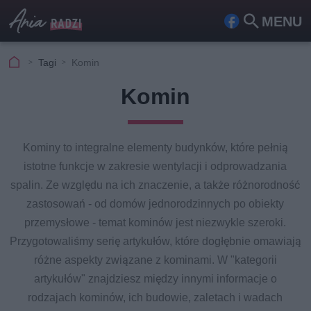
MENU
Fa
Szu
ceb
kaj
Tagi
Komin
ook
Komin
Kominy to integralne elementy budynków, które pełnią
istotne funkcje w zakresie wentylacji i odprowadzania
spalin. Ze względu na ich znaczenie, a także różnorodność
zastosowań - od domów jednorodzinnych po obiekty
przemysłowe - temat kominów jest niezwykle szeroki.
Przygotowaliśmy serię artykułów, które dogłębnie omawiają
różne aspekty związane z kominami. W "kategorii
artykułów" znajdziesz między innymi informacje o
rodzajach kominów, ich budowie, zaletach i wadach