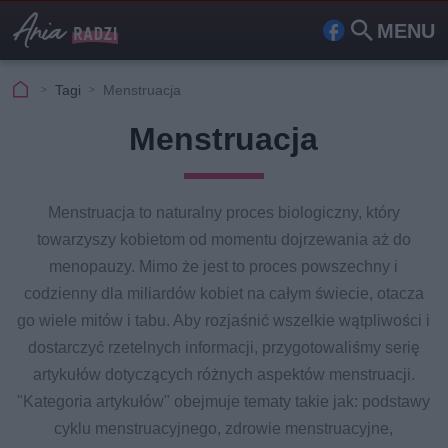
MENU
Fa
Szu
ceb
kaj
Tagi
Menstruacja
ook
Menstruacja
Menstruacja to naturalny proces biologiczny, który
towarzyszy kobietom od momentu dojrzewania aż do
menopauzy. Mimo że jest to proces powszechny i
codzienny dla miliardów kobiet na całym świecie, otacza
go wiele mitów i tabu. Aby rozjaśnić wszelkie wątpliwości i
dostarczyć rzetelnych informacji, przygotowaliśmy serię
artykułów dotyczących różnych aspektów menstruacji.
"Kategoria artykułów" obejmuje tematy takie jak: podstawy
cyklu menstruacyjnego, zdrowie menstruacyjne,